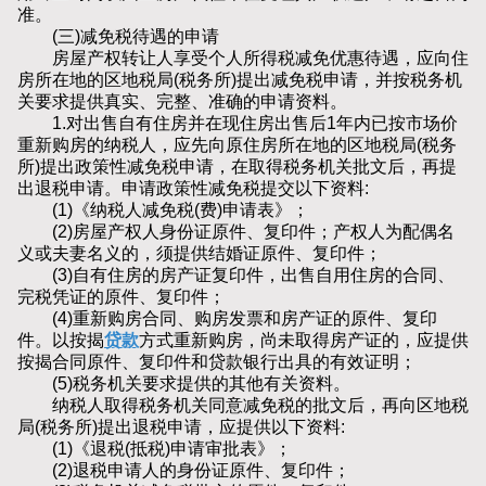
准。
(三)减免税待遇的申请
房屋产权转让人享受个人所得税减免优惠待遇，应向住
房所在地的区地税局(税务所)提出减免税申请，并按税务机
关要求提供真实、完整、准确的申请资料。
1.对出售自有住房并在现住房出售后1年内已按市场价
重新购房的纳税人，应先向原住房所在地的区地税局(税务
所)提出政策性减免税申请，在取得税务机关批文后，再提
出退税申请。申请政策性减免税提交以下资料:
(1)《纳税人减免税(费)申请表》；
(2)房屋产权人身份证原件、复印件；产权人为配偶名
义或夫妻名义的，须提供结婚证原件、复印件；
(3)自有住房的房产证复印件，出售自用住房的合同、
完税凭证的原件、复印件；
(4)重新购房合同、购房发票和房产证的原件、复印
件。以按揭
贷款
方式重新购房，尚未取得房产证的，应提供
按揭合同原件、复印件和贷款银行出具的有效证明；
(5)税务机关要求提供的其他有关资料。
纳税人取得税务机关同意减免税的批文后，再向区地税
局(税务所)提出退税申请，应提供以下资料:
(1)《退税(抵税)申请审批表》；
(2)退税申请人的身份证原件、复印件；