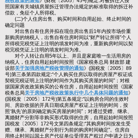
税收政策的通知
》(财税〔2005〕45号)规定:对被拆迁人按
照国家有关城镇房屋拆迁管理办法规定的标准取得的拆迁补
偿款，免征个人所得税。
(二)个人住房出售、购买时间和自用起始、终止时间的
确定问题
对出售自有住房并拟在现住房出售后1年内按市场价重
新购房的纳税人，出售自有住房时间以“财产转让所得”个人
所得税完税凭证上注明的填发时间为准，重新购房时间以契
税完税凭证上注明的填发时间为准。
对个人转让自用5年以上、并且是家庭唯一生活用房的
纳税人，住房自用起始时间按照《国家税务总局 财政部 建
设部
关于加强房地产税收管理的通知
》(国税发〔2005〕89
号)第三条第四款规定:“个人购买住房以取得的房屋产权证或
契税完税证明上注明的时间作为其购买房屋的时间”；对根
据国家房改政策购买的公有住房，自用起始时间按照《国家
税务总局
关于房地产税收政策执行中几个具体问题的通知
》
(国税发〔2005〕172号)第五条规定:“以购房合同的生效时
间、房款收据的开具日期或房屋产权证上注明的时间，按
照‘孰先’的原则确定购买房屋的时间”；对通过受赠、继承、
离婚财产分割等非购买形式取得的住房，自用起始时间按照
国税发〔2005〕172号文第四条规定:“其购房时间按发生受
赠、继承、离婚财产分割行为前的购房时间确定”。住房自
用终止时间以国土房产代征单位受理其产权过户申请之日为