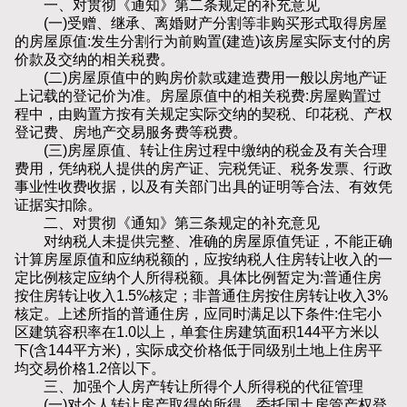
一、对贯彻《通知》第二条规定的补充意见
(一)受赠、继承、离婚财产分割等非购买形式取得房屋
的房屋原值:发生分割行为前购置(建造)该房屋实际支付的房
价款及交纳的相关税费。
(二)房屋原值中的购房价款或建造费用一般以房地产证
上记载的登记价为准。房屋原值中的相关税费:房屋购置过
程中，由购置方按有关规定实际交纳的契税、印花税、产权
登记费、房地产交易服务费等税费。
(三)房屋原值、转让住房过程中缴纳的税金及有关合理
费用，凭纳税人提供的房产证、完税凭证、税务发票、行政
事业性收费收据，以及有关部门出具的证明等合法、有效凭
证据实扣除。
二、对贯彻《通知》第三条规定的补充意见
对纳税人未提供完整、准确的房屋原值凭证，不能正确
计算房屋原值和应纳税额的，应按纳税人住房转让收入的一
定比例核定应纳个人所得税额。具体比例暂定为:普通住房
按住房转让收入1.5%核定；非普通住房按住房转让收入3%
核定。上述所指的普通住房，应同时满足以下条件:住宅小
区建筑容积率在1.0以上，单套住房建筑面积144平方米以
下(含144平方米)，实际成交价格低于同级别土地上住房平
均交易价格1.2倍以下。
三、加强个人房产转让所得个人所得税的代征管理
(一)对个人转让房产取得的所得，委托国土房管产权登