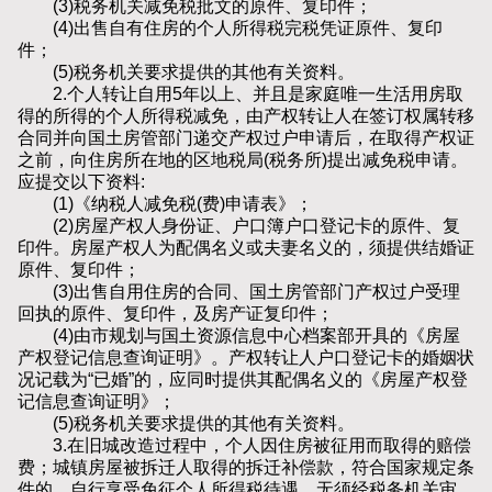
(3)税务机关减免税批文的原件、复印件；
(4)出售自有住房的个人所得税完税凭证原件、复印
件；
(5)税务机关要求提供的其他有关资料。
2.个人转让自用5年以上、并且是家庭唯一生活用房取
得的所得的个人所得税减免，由产权转让人在签订权属转移
合同并向国土房管部门递交产权过户申请后，在取得产权证
之前，向住房所在地的区地税局(税务所)提出减免税申请。
应提交以下资料:
(1)《纳税人减免税(费)申请表》；
(2)房屋产权人身份证、户口簿户口登记卡的原件、复
印件。房屋产权人为配偶名义或夫妻名义的，须提供结婚证
原件、复印件；
(3)出售自用住房的合同、国土房管部门产权过户受理
回执的原件、复印件，及房产证复印件；
(4)由市规划与国土资源信息中心档案部开具的《房屋
产权登记信息查询证明》。产权转让人户口登记卡的婚姻状
况记载为“已婚”的，应同时提供其配偶名义的《房屋产权登
记信息查询证明》；
(5)税务机关要求提供的其他有关资料。
3.在旧城改造过程中，个人因住房被征用而取得的赔偿
费；城镇房屋被拆迁人取得的拆迁补偿款，符合国家规定条
件的，自行享受免征个人所得税待遇，无须经税务机关审