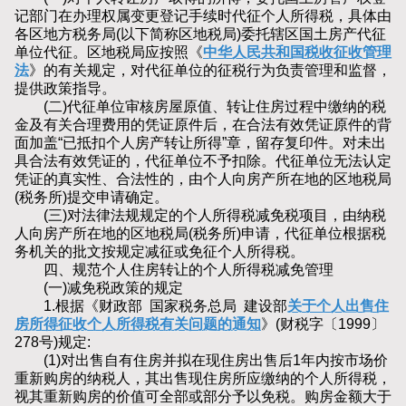
记部门在办理权属变更登记手续时代征个人所得税，具体由
各区地方税务局(以下简称区地税局)委托辖区国土房产代征
单位代征。区地税局应按照《
中华人民共和国税收征收管理
法
》的有关规定，对代征单位的征税行为负责管理和监督，
提供政策指导。
(二)代征单位审核房屋原值、转让住房过程中缴纳的税
金及有关合理费用的凭证原件后，在合法有效凭证原件的背
面加盖“已抵扣个人房产转让所得”章，留存复印件。对未出
具合法有效凭证的，代征单位不予扣除。代征单位无法认定
凭证的真实性、合法性的，由个人向房产所在地的区地税局
(税务所)提交申请确定。
(三)对法律法规规定的个人所得税减免税项目，由纳税
人向房产所在地的区地税局(税务所)申请，代征单位根据税
务机关的批文按规定减征或免征个人所得税。
四、规范个人住房转让的个人所得税减免管理
(一)减免税政策的规定
1.根据《财政部 国家税务总局 建设部
关于个人出售住
房所得征收个人所得税有关问题的通知
》(财税字〔1999〕
278号)规定:
(1)对出售自有住房并拟在现住房出售后1年内按市场价
重新购房的纳税人，其出售现住房所应缴纳的个人所得税，
视其重新购房的价值可全部或部分予以免税。购房金额大于