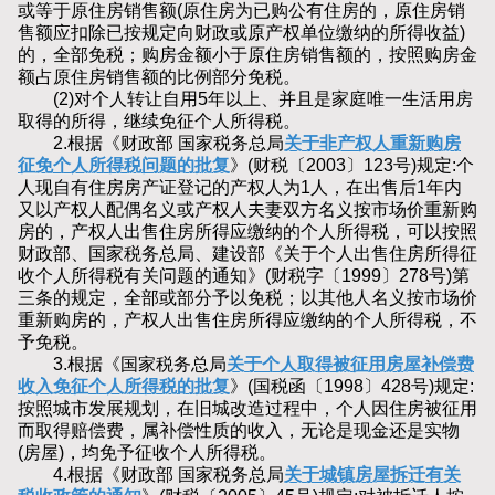
或等于原住房销售额(原住房为已购公有住房的，原住房销
售额应扣除已按规定向财政或原产权单位缴纳的所得收益)
的，全部免税；购房金额小于原住房销售额的，按照购房金
额占原住房销售额的比例部分免税。
(2)对个人转让自用5年以上、并且是家庭唯一生活用房
取得的所得，继续免征个人所得税。
2.根据《财政部 国家税务总局
关于非产权人重新购房
征免个人所得税问题的批复
》(财税〔2003〕123号)规定:个
人现自有住房房产证登记的产权人为1人，在出售后1年内
又以产权人配偶名义或产权人夫妻双方名义按市场价重新购
房的，产权人出售住房所得应缴纳的个人所得税，可以按照
财政部、国家税务总局、建设部《关于个人出售住房所得征
收个人所得税有关问题的通知》(财税字〔1999〕278号)第
三条的规定，全部或部分予以免税；以其他人名义按市场价
重新购房的，产权人出售住房所得应缴纳的个人所得税，不
予免税。
3.根据《国家税务总局
关于个人取得被征用房屋补偿费
收入免征个人所得税的批复
》(国税函〔1998〕428号)规定:
按照城市发展规划，在旧城改造过程中，个人因住房被征用
而取得赔偿费，属补偿性质的收入，无论是现金还是实物
(房屋)，均免予征收个人所得税。
4.根据《财政部 国家税务总局
关于城镇房屋拆迁有关