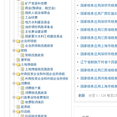
矿产资源补偿费
国家税务总局深圳市税务局12
两金(预调金、能交金)
残疾人就业保障金
国家税务总局广西壮族自
工会经费
国家税务总局深圳市税务局12
地方水利建设基金
油价调控风险准备金
国家税务总局江西省税务局
文化事业建设费
国家重大水利工程建设基金
国家税务总局江西省税务
企业所得税
企业所得税优惠政策
国家税务总局上海市税务
契税
国家税务总局深圳市税务局12
契税优惠政策
屠宰税
辽宁省财政厅对省十四
土地增值税
土地增值税优惠政策
国家税务总局江西省税务
外商投资企业和外国企业所得税
国家税务总局河南省税务局
外商投资企业和外国企业所得税优惠政策
消费税
国家税务总局上海市税
消费税个案
消费税优惠政策
刷新
分页 1 / 126 每页
行政事业性收费项目
收费取消项目
筵席税
印花税
印花税优惠政策