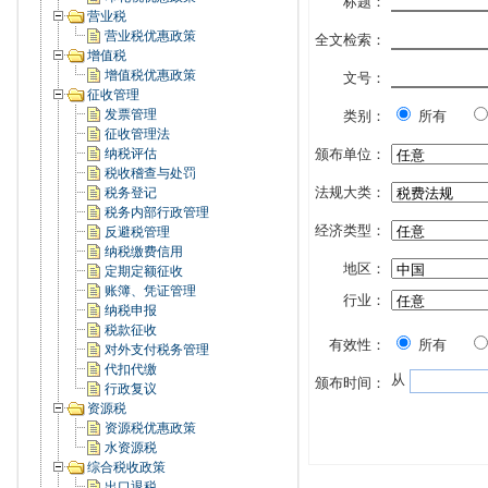
标题：
营业税
营业税优惠政策
全文检索：
增值税
增值税优惠政策
文号：
征收管理
发票管理
类别：
所有
征收管理法
纳税评估
颁布单位：
税收稽查与处罚
法规大类：
税务登记
税务内部行政管理
经济类型：
反避税管理
纳税缴费信用
地区：
定期定额征收
账簿、凭证管理
行业：
纳税申报
税款征收
有效性：
所有
对外支付税务管理
代扣代缴
从
颁布时间：
行政复议
资源税
资源税优惠政策
水资源税
综合税收政策
出口退税