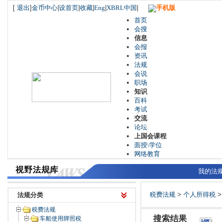
[
退出
]
金币中心
|
设首页
|
收藏
|
Eng
|
XBRL中国
|
手机版
首页
会搜
信息
会报
资讯
法规
会说
职场
知识
百科
考试
交流
论坛
上国会课程
面授\学位
网络教育
我的法
税费法规
>
个人所得税
>
法规分类
税费法规
搜索结果
车船使用牌照税