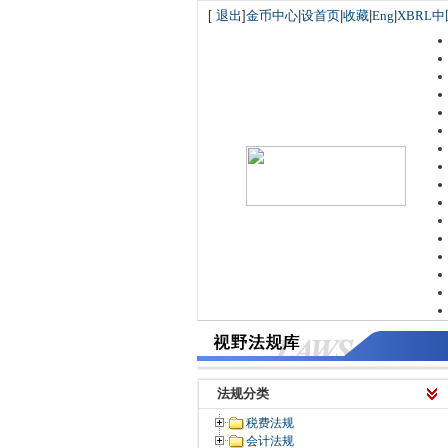
[
退出
]
金币中心
|
设首页
|
收藏
|
Eng
|
XBRL中
法规分类
税费法规
会计法规