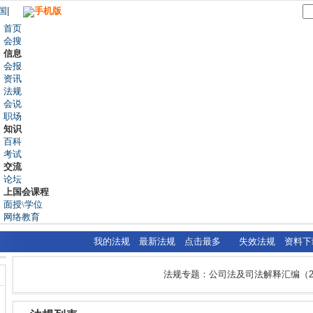
国
|
手机版
首页
会搜
信息
会报
资讯
法规
会说
职场
知识
百科
考试
交流
论坛
上国会课程
面授\学位
网络教育
我的法规
最新法规
点击最多
失效法规
资料下
法规专题：公司法及司法解释汇编（20