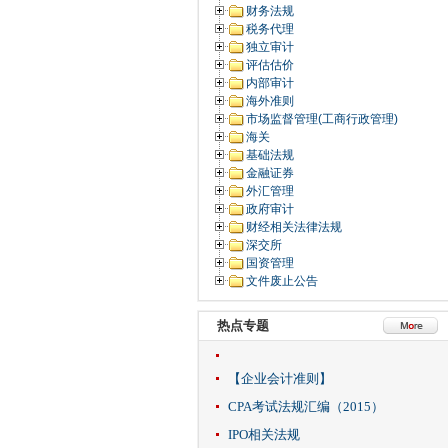
财务法规
税务代理
独立审计
评估估价
内部审计
海外准则
市场监督管理(工商行政管理)
海关
基础法规
金融证券
外汇管理
政府审计
财经相关法律法规
深交所
国资管理
文件废止公告
热点专题
【企业会计准则】
CPA考试法规汇编（2015）
IPO相关法规