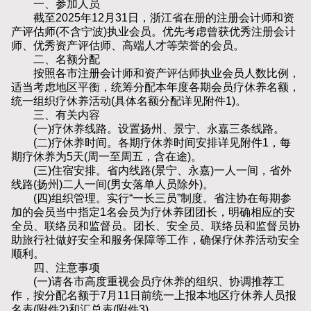
一、参加人员
截至2025年12月31日，浙江省在册的注册会计师和资
产评估师(不含宁波)执业会员。优先考虑曾获优秀注册会计
师、优秀资产评估师、高端人才等荣誉的会员。
二、名额分配
按照各市注册会计师和资产评估师执业会员人数比例，
适当考虑地区平衡，统筹分配本年度各期会员疗休养名额，
统一组织疗休养活动(具体名额分配详见附件1)。
三、有关内容
(一)疗休养线路。设置扬州、景宁、永嘉三条线路。
(二)疗休养时间。各期疗休养时间安排详见附件1，每
期疗休养为5天(周一至周五，含在途)。
(三)住宿安排。省内线路(景宁、永嘉)一人一间，省外
线路(扬州)二人一间(男女落单人员除外)。
(四)组织管理。实行“一长三员”制度。省注协在每期参
加的会员当中指定1名会员为疗休养团团长，明确相应的安
全员、联络员和监督员。团长、安全员、联络员和监督员协
助旅行社做好安全和服务保障等工作，确保疗休养活动安全
顺利。
四、注意事项
(一)请各市高度重视会员疗休养的组织、协调推荐工
作，按分配名额于7月11日前统一上报本地区疗休养人员报
名表(附件2)和汇总表(附件3)。