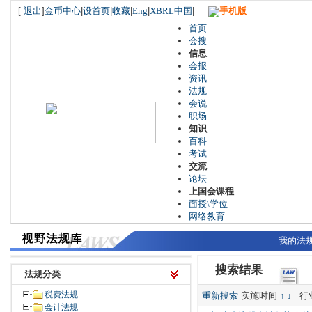
[
退出
]
金币中心
|
设首页
|
收藏
|
Eng
|
XBRL中国
|
手机版
首页
会搜
信息
会报
资讯
法规
会说
职场
知识
百科
考试
交流
论坛
上国会课程
面授\学位
网络教育
我的法
搜索结果
法规分类
税费法规
重新搜索
实施时间
↑
↓
行
会计法规