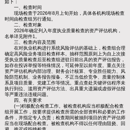
如下：
一、检查时间
现场检查于2026年8月上旬开始，具体各机构现场检查
时间由检查组另行通知。
二、检查对象
2026年确定列入年度执业质量检查的资产评估机构，
名单详见附件1。
三、检查内容及范围
在对执业机构进行系统风险评估的基础上，检查组合理
确定高风险业务项目检查样本。抽样范围原则上为自上次接
受执业质量检查后至检查组进驻日前出具的资产评估报告，
如存在投诉举报等特殊情况，可延伸至以前年度。重点关注
资产评估机构内部治理、财务会计核算、专业胜任能力、风
险防范机制、业务报告报备、不正当低价竞争、质量控制体
系及项目质量、党建工作等情况。重点查处关键评估程序未
执行到位、滥用资产评估方法、出具重大遗漏或虚假评估报
等严重违法违规问题。
四、有关要求
(一)积极配合检查工作。被检查机构应当积极配合检查
组开展工作，按要求提供检查所需的全部资料和必要的工作
条件，并指定专人负责；检查期间被抽到项目的资产评估师
应当在现场配合检查。被检查机构不得以任何理由阻挠、回
避、推迟或拒绝检查。