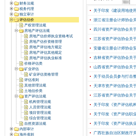
财务法规
税务代理
关于印发《建设用地使用
独立审计
评估估价
浙江省注册会计师协会关
产权管理法规
四川省资产评估协会关于
房地产评估法规
房地产估价师执业资格考试
江苏省资产评估协会关于
房地产估价资格管理
房地产评估地方规定
安徽省注册会计师协会安
房地产评估其他规定
吉林省资产评估协会关于
房地产评估执业标准
价格评估类
山西省资产评估协会关
矿业评估
矿业评估资格管理
关于动员会员参与打击
评估准则
其他管理法规
天津市资产评估协会关于
土地估价类
江苏省资产评估协会关于
资产评估法规
机构管理法规
关于印发《资产评估机
人员管理法规
项目管理法规
关于印发《资产评估职
综合管理法规
关于印发《资产评估执业
自然资源法规
内部审计
广西壮族自治区财政厅关
海外准则