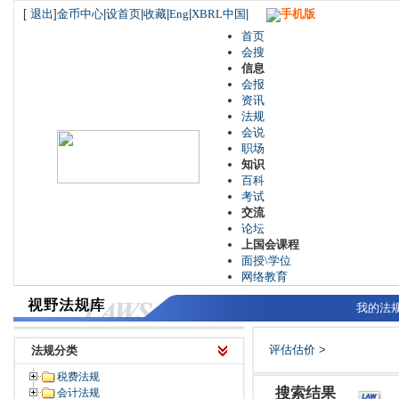
[
退出
]
金币中心
|
设首页
|
收藏
|
Eng
|
XBRL中国
|
手机版
首页
会搜
信息
会报
资讯
法规
会说
职场
知识
百科
考试
交流
论坛
上国会课程
面授\学位
网络教育
我的法
评估估价
>
法规分类
税费法规
搜索结果
会计法规