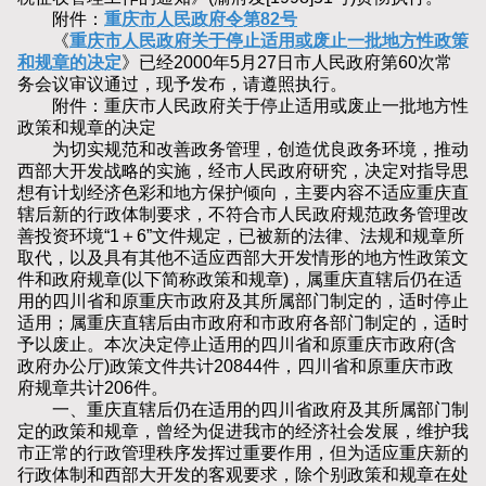
附件：
重庆市人民政府令第82号
《
重庆市人民政府关于停止适用或废止一批地方性政策
和规章的决定
》已经2000年5月27日市人民政府第60次常
务会议审议通过，现予发布，请遵照执行。
附件：重庆市人民政府关于停止适用或废止一批地方性
政策和规章的决定
为切实规范和改善政务管理，创造优良政务环境，推动
西部大开发战略的实施，经市人民政府研究，决定对指导思
想有计划经济色彩和地方保护倾向，主要内容不适应重庆直
辖后新的行政体制要求，不符合市人民政府规范政务管理改
善投资环境“1＋6”文件规定，已被新的法律、法规和规章所
取代，以及具有其他不适应西部大开发情形的地方性政策文
件和政府规章(以下简称政策和规章)，属重庆直辖后仍在适
用的四川省和原重庆市政府及其所属部门制定的，适时停止
适用；属重庆直辖后由市政府和市政府各部门制定的，适时
予以废止。本次决定停止适用的四川省和原重庆市政府(含
政府办公厅)政策文件共计20844件，四川省和原重庆市政
府规章共计206件。
一、重庆直辖后仍在适用的四川省政府及其所属部门制
定的政策和规章，曾经为促进我市的经济社会发展，维护我
市正常的行政管理秩序发挥过重要作用，但为适应重庆新的
行政体制和西部大开发的客观要求，除个别政策和规章在处