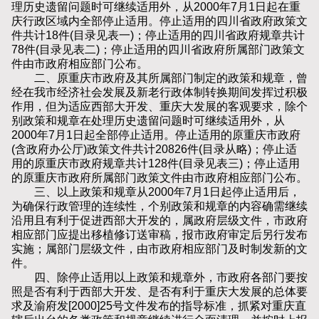
理历史遗留问题时可继续适用外，从2000年7月1日起在重
庆行政区域内全部停止适用。停止适用的四川省政府政策文
件共计18件(目录见表一)；停止适用的四川省政府规章共计
78件(目录见表二)；停止适用的四川省政府所属部门政策文
件由市政府相应部门公布。
二、原重庆市政府及其所属部门制定的政策和规章，曾
经在我市经济社会发展及新老行政体制转换期间发挥过积极
作用，但为适应西部大开发、重庆大发展的客观要求，除个
别政策和规章在处理历史遗留问题时可继续适用外，从
2000年7月1日起全部停止适用。停止适用的原重庆市政府
(含政府办公厅)政策文件共计20826件(目录从略)；停止适
用的原重庆市政府规章共计128件(目录见表三)；停止适用
的原重庆市政府所属部门政策文件由市政府相应部门公布。
三、以上政策和规章从2000年7月1日起停止适用后，
为确保行政管理的连续性，个别政策和规章的内容确需继续
沿用且有利于促进西部大开发的，属政府层级文件，市政府
相应部门应提出移植修订送审稿，报市政府审定后另行发布
实施；属部门层级文件，由市政府相应部门及时制发新的文
件。
四、除停止适用以上政策和规章外，市政府各部门要按
照是否有利于西部大开发、是否有利于重庆大发展的总体要
求及渝府发[2000]25号文件发布的指导标准，抓紧对重庆直