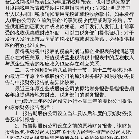
营业税纳税申报表(应为年度纳税申报表、也可提供完整的
月度纳税申报表或季度纳税申报表替代)；完税证明是指中
华人民共和国税收转帐专用完税证或税收缴款书。如果发行
人(股份公司设立前为原企业)享受税收优惠或财政补贴，应
提供相应的证明文件或收款凭证。对于发行人发行上市前享
受的税收优惠或财政补贴，可以由税务部门提供证明；对于
发行人发行上市后享受的税收优惠或财政补贴，必须提供相
应的有效批准文件。
所得税纳税申报表的税前利润与原企业报表的利润总额
应存在对应关系，增值税或营业税纳税申报表中的应税收入
与原企业报表的相应收入也应存在对应关系。
二、关于准则9号第八章第十一节、第十二节要求提供
的最近三年原企业或股份公司的原始财务报告和原始财务报
告与申报财务报告的差异比较表。
最近三年原企业或股份公司的原始财务报告是指报告期
各年度提供给地方财政、税务部门的财务报告。
(一)最近三年内发起设立运行不满三年的股份公司提供
的原始财务报告包括：
1、报告期股份公司设立当年及以后年度的原始财务报
告及审计报告；
2、报告期股份公司设立之前的原始财务报告，该财务
报告应包括各发起人(如有多个投入经营性资产的发起人)投
入股份公司的经营性资产原所在法人单位的原始财务报告，