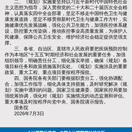
二、《规划》实施要坚持以习近平新时代中国特色社会
主义思想为指导，深入贯彻党的二十大和二十届历次全会精
神，认真落实四中全会部署，坚定不移走中国特色卫生与健
康发展道路，坚定不移贯彻新时代卫生与健康工作方针，实
施健康优先发展战略，强化公共卫生能力，加强疾控体系建
设，防控重大传染病，推动疾控事业高质量发展，为保护人
民健康、保障公共卫生安全、维护经济社会稳定提供坚强支
撑。
三、各省、自治区、直辖市人民政府要把疾病预防控制
作为本地区“十五五”时期经济和社会发展的重要任务，加强
组织领导，明确责任分工，细化落实举措，确保《规划》各
项目标任务和政策措施落到实处。《规划》实施涉及的重要
政策、重大工程、重点项目要按程序报批。
四、国务院各有关部门要根据职责分工，强化协调配
合，加强工作指导，细化具体支持措施，及时研究解决《规
划》实施中遇到的问题。国家卫生健康委、国家疾控局要加
强统筹协调，强化对《规划》实施情况的动态监测和评估。
重大事项及时按程序向党中央、国务院请示报告。
国务院
2026年7月3日