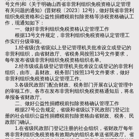
号文件)和《关于明确山西省非营利组织免税资格认定管理
有关问题的通知》(晋财税〔2023〕12号)，做好我省非营利
组织免税资格和公益性捐赠税前扣除资格等涉税资格确认工
作，现通知如下：
一、做好非营利组织免税资格认定管理工作
根据13号文件规定，非营利组织免税资格认定管理工
作实行分级审核。
1.经省级(含省级)以上登记管理机关批准设立或登记的
非营利组织，由省财政厅、省税务局按照13号文件要求，
每年发布省级非营利组织免税资格组织名单。
2.经市级或县级登记管理机关批准设立或登记的非营利
组织，由市、县财政、税务部门按照13号文件要求，做好
非营利组织免税资格认定管理工作。
3.各级民政部门配合财政、税务部门开展在认定管理中
的审核工作。各市在发布非营利组织免税资格通知后，将名
单报备省财政厅。
二、做好公益性捐赠税前扣除资格确认管理工作
根据27号公告规定，省级和省级以下民政部门登记注
册的社会组织公益性捐赠税前扣除资格由省财政、税务、民
政部门确认。
1.在省级民政部门登记注册的社会组织，省财政厅每年
将非营利组织免税资格有效期内的组织名单送省民政厅。省