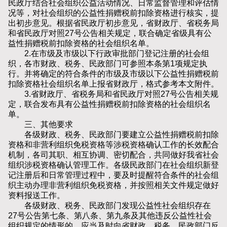
民政厅结合社会组织公益活动情况、日常监督管理和评估情
况等，对社会组织的公益性捐赠税前扣除资格进行核实，提
出初步意见。根据省民政厅初步意见，省财政厅、省税务局
和省民政厅对照27号公告相关规定，联合确定省级具有公
益性捐赠税前扣除资格的社会组织名单。
2.在市级及市级以下行政审批部门登记注册的社会组
织，各市财政、税务、民政部门可参照本条第1项规定执
行。并将确定的符合条件的市级及市级以下公益性捐赠税前
扣除资格社会组织名单上报省财政厅，格式参考本文附件。
3.省财政厅、省税务局和省民政厅对照27号公告相关规
定，联合发布具有公益性捐赠税前扣除资格的社会组织名
单。
三、其他要求
各级财政、税务、民政部门要建立公益性捐赠税前扣除
资格和非营利组织免税资格等涉税资格确认工作的长效配合
机制，各司其职、相互协调、密切配合，共同做好我省社会
组织涉税资格确认管理工作。各级民政部门在社会组织新登
记注册后和日常管理过程中，要及时提醒符合条件的社会组
织主动办理非营利组织免税资格，并按照相关文件规定做好
资料报送工作。
各级财政、税务、民政部门发现公益性社会组织存在
27号公告第七条、第八条、第九条及其他违反公益性社会
组织规定的情形的，应当及时向省财政、税务、民政部门反