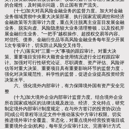
的合规性，及时揭示问题，防止国有资产流失。
(十七)加大对高风险金融业务的监督力度。加大对金融
业务领域贯彻中央重大决策部署、执行国家宏观调控和经济
金融政策等方面审计力度，重点关注脱离主业盲目发展金融
业务、脱实向虚、风险隐患较大业务清理整顿，以及投机开
展金融衍生业务、“一把手”越权操作、超授权交易等内容。
对信托、债券、金融衍生品等高风险金融业务每年至少开展
1次专项审计，切实防止风险交叉传导。
(十八)落实对“三重一大”事项的跟踪审计。对重大决
策、重要项目安排和大额资金使用情况进行全过程跟踪审
计。加强对可行性研究论证、尽职调查、资产评估、风险评
估等对重大决策、重要项目具有重要影响环节的监督力度，
强化对决策规范性、科学性的监督，促进企业提高投资经营
决策水平。
六、强化境外内部审计，有力保障境外国有资产安全完
整
(十九)加大境外企业内部审计监督力度。结合境外企业
所在国家或地区的法律法规及政治、经济、文化特点，研究
制定境外内部审计制度规定，在与外方签订的投资协议(合
同)或公司章程等法定文件中推动落实中方审计权限。切实
推进境外审计全覆盖、常态化，对重点境外经营投资项目或
重要境外企业(机构)，每年至少应审计1次。完善审计方式