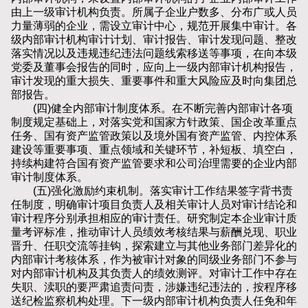
由上一级审计机构负责。所属子企业户数多、分布广或人员
力量薄弱的企业，需设立审计中心，规范开展集中审计。各
级内部审计机构审计计划、审计报告、审计发现问题、整改
落实情况以及违规违纪违法问题线索移送等事项，在向本级
党委及董事会报告的同时，应向上一级内部审计机构报告，
审计发现的重大损失、重要事件和重大风险应及时向集团总
部报告。
(四)健全内部审计制度体系。在不断完善内部审计各项
制度规定基础上，对落实党和国家方针政策、国企改革重点
任务、国有资产监管政策以及境外国有资产监管、内控体系
建设等重要事项、重点领域和关键环节，补短板、填空白，
持续构建符合国有资产监管要求和公司治理需要的企业内部
审计制度体系。
(五)强化激励约束机制。落实审计工作结果签字背书责
任制度，明确审计项目负责人及相关审计人员对审计结论和
审计程序分别承担相应的审计责任。研究制定本企业审计质
量考评标准，推动审计人员绩效考核结果与薪酬兑现、职业
晋升、任职交流等挂钩，探索建立与其他业务部门差异化的
内部审计考核体系，作为被审计对象的同级业务部门不参与
对内部审计机构及其负责人的绩效测评。对审计工作中存在
失职、渎职的要严肃追责问责，涉嫌违纪违法的，按程序移
送纪检监察机构处理。下一级内部审计机构负责人任免和年