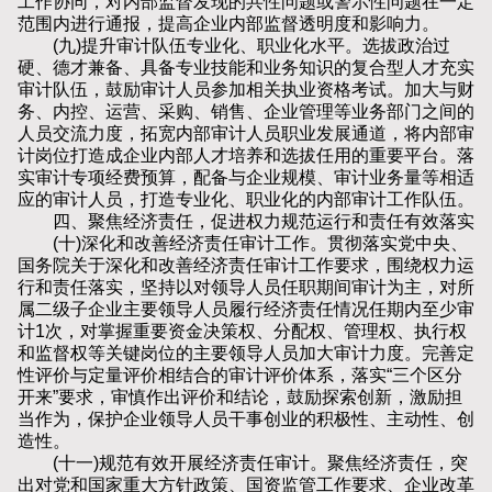
工作协同，对内部监督发现的共性问题或警示性问题在一定
范围内进行通报，提高企业内部监督透明度和影响力。
(九)提升审计队伍专业化、职业化水平。选拔政治过
硬、德才兼备、具备专业技能和业务知识的复合型人才充实
审计队伍，鼓励审计人员参加相关执业资格考试。加大与财
务、内控、运营、采购、销售、企业管理等业务部门之间的
人员交流力度，拓宽内部审计人员职业发展通道，将内部审
计岗位打造成企业内部人才培养和选拔任用的重要平台。落
实审计专项经费预算，配备与企业规模、审计业务量等相适
应的审计人员，打造专业化、职业化的内部审计工作队伍。
四、聚焦经济责任，促进权力规范运行和责任有效落实
(十)深化和改善经济责任审计工作。贯彻落实党中央、
国务院关于深化和改善经济责任审计工作要求，围绕权力运
行和责任落实，坚持以对领导人员任职期间审计为主，对所
属二级子企业主要领导人员履行经济责任情况任期内至少审
计1次，对掌握重要资金决策权、分配权、管理权、执行权
和监督权等关键岗位的主要领导人员加大审计力度。完善定
性评价与定量评价相结合的审计评价体系，落实“三个区分
开来”要求，审慎作出评价和结论，鼓励探索创新，激励担
当作为，保护企业领导人员干事创业的积极性、主动性、创
造性。
(十一)规范有效开展经济责任审计。聚焦经济责任，突
出对党和国家重大方针政策、国资监管工作要求、企业改革