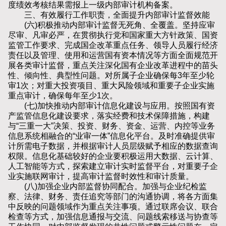
度绩效考核结果需报上一级内部审计机构备案。
三、有效履行工作职责，全面提升内部审计监督效能
(六)积极推动内部审计监督无死角、全覆盖。坚持应审
尽审、凡审必严，在贯彻执行党和国家重大方针政策、国资
监管工作要求、完成国企改革重点任务、领导人员履行经济
责任以及管理、使用和运营国有资本情况等方面全面规范开
展各类审计监督，重点关注深化国有企业改革进程中的苗头
性、倾向性、典型性问题。对所属子企业确保每3年至少轮
审1次；对重大投资项目、重大风险领域和重要子企业实施
重点审计，确保每年至少1次。
(七)加快推动内部审计信息化建设与应用。按照国有资
产监管信息化建设要求，落实经费和技术保障措施，构建
与“三重一大”决策、投资、财务、资金、运营、内控等业务
信息系统相融合的“业审一体”信息化平台。及时准确提供审
计所需电子数据，并根据审计人员层级赋予相应的数据查询
权限。信息化基础较好的企业要积极运用大数据、云计算、
人工智能等方式，探索建立审计实时监督平台，对重要子企
业实施联网审计，提高审计监督时效性和审计质量。
(八)加强企业内部监督协同配合。加强与企业纪检监
察、法律、财务、责任追究等部门的沟通协调，将各方面集
中反映的问题领域作为重点关注事项。通过联席会议、联合
检查等方式，加强信息通报与交流、问题线索移送与协查等