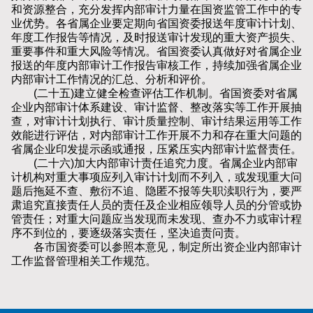
和资源整合，充分发挥内部审计力量在国资监管工作中的专
业优势。各省属企业要定期向省国资委报送年度审计计划、
年度工作报告等情况，及时报送审计发现的重大资产损失、
重要事件和重大风险等情况。省国资委认真做好对省属企业
报送的年度内部审计工作报告审核工作，持续加强省属企业
内部审计工作情况的汇总、分析和评价。
(二十五)建立健全检查评估工作机制。省国资委对省属
企业内部审计体系建设、审计监督、整改落实等工作开展抽
查，对审计计划执行、审计质量控制、审计结果运用等工作
效能进行评估，对内部审计工作开展不力和存在重大问题的
省属企业印发提示函或通报，压紧压实内部审计监督责任。
(二十六)加大内部审计责任追究力度。省属企业内部审
计机构对重大事项应列入审计计划而不列入，或发现重大问
题后拖延不查、敷衍不追、隐匿不报等失职渎职行为，要严
肃追究直接责任人员的责任及企业相应领导人员的分管或协
管责任；对重大问题应当发现而未发现、查办不力或审计程
序不到位的，要逐级落实责任，坚决追责问责。
各市国资委可以参照本意见，制定所出资企业内部审计
工作监督管理相关工作规范。