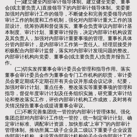
(一)建立健全内部审计领导体制。建立健全党委、董事
会(或主要负责人)直接领导下的内部审计领导体制。党委要
加强对内部审计工作的领导，不断健全和完善党委领导内部
审计工作的制度和工作机制，强化对内部审计重大工作的顶
层设计、统筹协调和督促落实。董事会负责审议内部审计基
本制度、审计计划、重要审计报告，决定内部审计机构设置
及其负责人，加强对内部审计重要事项的管理。董事长具体
分管内部审计，是内部审计工作第一责任人。经理层接受并
积极配合内部审计监督，落实对内部审计发现问题的整改。
内部审计机构向党委、董事会(或主要负责人)负责并报告工
作。
(二)切实发挥董事会审计委员会管理和指导作用。落实
董事会审计委员会作为董事会专门工作机构的职责，审计委
员会要定期或不定期召开有关会议并形成会议记录、纪要，
加强对审计计划、重点任务、整改落实等重要事项的管理和
指导，督促年度审计计划及任务组织实施，研究重大审计结
论和整改落实工作，评价内部审计机构工作成效，及时将有
关情况报告董事会或提请董事会审议。
(三)不断完善集团统一管控的内部审计管理体制。强化
集团总部对内部审计工作统一管控，统一制定审计计划、确
定审计标准、调配审计资源，加快形成“上审下”的内部审计
管理体制。推动所属二级子企业及二级以下重要子企业设置
内部审计机构，未设置内部审计机构的子企业内部审计工作