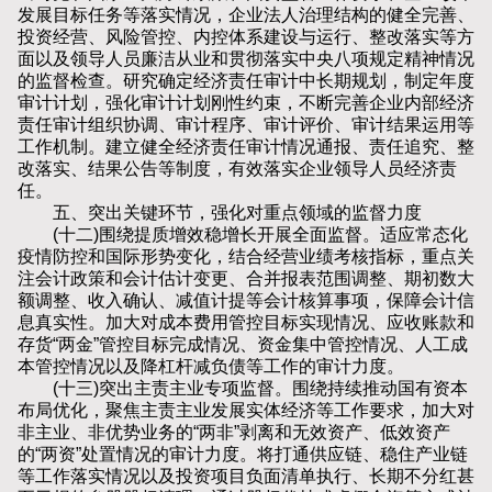
发展目标任务等落实情况，企业法人治理结构的健全完善、
投资经营、风险管控、内控体系建设与运行、整改落实等方
面以及领导人员廉洁从业和贯彻落实中央八项规定精神情况
的监督检查。研究确定经济责任审计中长期规划，制定年度
审计计划，强化审计计划刚性约束，不断完善企业内部经济
责任审计组织协调、审计程序、审计评价、审计结果运用等
工作机制。建立健全经济责任审计情况通报、责任追究、整
改落实、结果公告等制度，有效落实企业领导人员经济责
任。
五、突出关键环节，强化对重点领域的监督力度
(十二)围绕提质增效稳增长开展全面监督。适应常态化
疫情防控和国际形势变化，结合经营业绩考核指标，重点关
注会计政策和会计估计变更、合并报表范围调整、期初数大
额调整、收入确认、减值计提等会计核算事项，保障会计信
息真实性。加大对成本费用管控目标实现情况、应收账款和
存货“两金”管控目标完成情况、资金集中管控情况、人工成
本管控情况以及降杠杆减负债等工作的审计力度。
(十三)突出主责主业专项监督。围绕持续推动国有资本
布局优化，聚焦主责主业发展实体经济等工作要求，加大对
非主业、非优势业务的“两非”剥离和无效资产、低效资产
的“两资”处置情况的审计力度。将打通供应链、稳住产业链
等工作落实情况以及投资项目负面清单执行、长期不分红甚