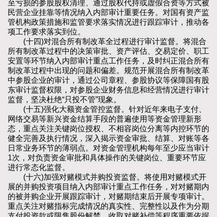
至亏损的参股股权清理、通过股权代持或虚假合资等方式被
民营企业挂靠等情况纳入内部审计重要任务。对国有资产监
管机构政策措施和监管要求落实情况进行跟踪审计，推动各
项工作要求落实到位。
(十四)对混合所有制改革全过程进行审计监督。将混合
所有制改革过程中的决策审批、资产评估、交易定价、职工
安置等环节纳入内部审计重点工作任务，及时纠正混合所有
制改革过程中出现的问题和偏差。规范开展混合所有制改革
中参股企业的审计，通过公司章程、参股协议等保障国有股
东审计监督权限，对参股企业财务信息和经营情况进行审计
监督，坚决杜绝“只投不管”现象。
(十五)强化大额资金管控监督。针对近年来电子支付、
网络交易等新兴资金结算手段的普遍使用等资金管理新形
态，重点关注关键岗位授权、不相容岗位分离等内控环节的
健全完善及执行情况，深入揭示资金审批、结算、对账等各
日常业务环节的薄弱点。对资金管理机构每年至少应当审计
1次，对负责资金审批和具体操作的关键岗位、重要环节应
进行常态化监督。
(十六)加强对赌模式并购投资监督。将使用对赌模式开
展的并购投资项目纳入内部审计重点工作任务，对对赌期内
的被并购企业开展跟踪审计，对赌期结束后开展专项审计。
重点关注对赌指标完成情况的真实性、完整性以及作为分期
支付投资款或限售股份解禁、收取对赌补偿等程序重要依据