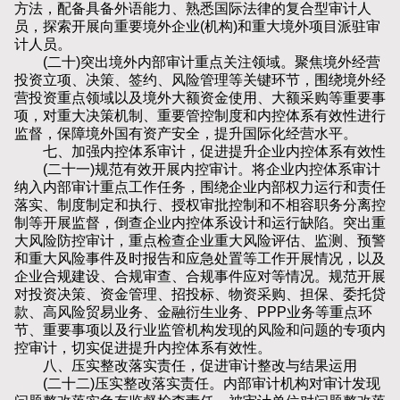
方法，配备具备外语能力、熟悉国际法律的复合型审计人
员，探索开展向重要境外企业(机构)和重大境外项目派驻审
计人员。
(二十)突出境外内部审计重点关注领域。聚焦境外经营
投资立项、决策、签约、风险管理等关键环节，围绕境外经
营投资重点领域以及境外大额资金使用、大额采购等重要事
项，对重大决策机制、重要管控制度和内控体系有效性进行
监督，保障境外国有资产安全，提升国际化经营水平。
七、加强内控体系审计，促进提升企业内控体系有效性
(二十一)规范有效开展内控审计。将企业内控体系审计
纳入内部审计重点工作任务，围绕企业内部权力运行和责任
落实、制度制定和执行、授权审批控制和不相容职务分离控
制等开展监督，倒查企业内控体系设计和运行缺陷。突出重
大风险防控审计，重点检查企业重大风险评估、监测、预警
和重大风险事件及时报告和应急处置等工作开展情况，以及
企业合规建设、合规审查、合规事件应对等情况。规范开展
对投资决策、资金管理、招投标、物资采购、担保、委托贷
款、高风险贸易业务、金融衍生业务、PPP业务等重点环
节、重要事项以及行业监管机构发现的风险和问题的专项内
控审计，切实促进提升内控体系有效性。
八、压实整改落实责任，促进审计整改与结果运用
(二十二)压实整改落实责任。内部审计机构对审计发现