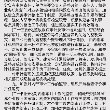
问题整改落实负有监督检查责任，被审计单位对问题整改落
实负有主体责任，单位主要负责人是整改第一责任人，相关
业务职能部门对业务领域内相关问题负有整改落实责任。加
快建立完善审计整改工作制度，完善整改落实工作规范和流
程，强化内部审计机构监督检查职责，积极构建各司其职、
各负其责的整改工作机制，促进整改落实工作有效落地。
(二十三)强化整改跟踪审计及审计结果运用。密切结合
国家审计、巡视、国资监管等各类监督发现问题的整改落
实，建立和完善问题整改台账管理及“销号”制度，由内部审
计机构制定统一标准并对已整改问题进行审核认定、验收销
号。对长期未完成整改、屡审屡犯的问题开展跟踪审计和整
改“回头看”等，细化普遍共性问题举一反三整改机制，确保
真抓实改、落实到位。建立审计通报制度，将审计发现问题
及整改成效依法依规在企业一定范围内进行通报。将内部审
计结果及整改情况作为干部考核、任免、奖惩的重要依据之
一，对审计发现的违规违纪违法问题线索，按程序及时移送
相关部门或纪检监察机构处理。
九、加强对内部审计工作的监管，组织开展检查评价和
责任追究
(二十四)强化对内部审计工作的监管。省国资委指导省
属企业按照国家审计机关对内部审计工作有关要求，围绕国
资监管重点任务研究制订本企业年度内部审计工作计划，有
效开展内部审计各项工作。加强对内部审计工作的统筹谋划