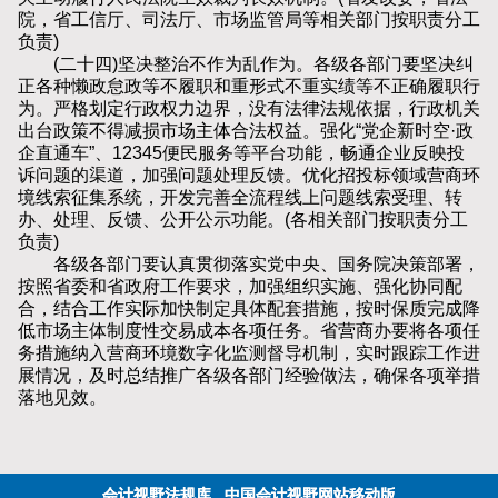
院，省工信厅、司法厅、市场监管局等相关部门按职责分工
负责)
(二十四)坚决整治不作为乱作为。各级各部门要坚决纠
正各种懒政怠政等不履职和重形式不重实绩等不正确履职行
为。严格划定行政权力边界，没有法律法规依据，行政机关
出台政策不得减损市场主体合法权益。强化“党企新时空·政
企直通车”、12345便民服务等平台功能，畅通企业反映投
诉问题的渠道，加强问题处理反馈。优化招投标领域营商环
境线索征集系统，开发完善全流程线上问题线索受理、转
办、处理、反馈、公开公示功能。(各相关部门按职责分工
负责)
各级各部门要认真贯彻落实党中央、国务院决策部署，
按照省委和省政府工作要求，加强组织实施、强化协同配
合，结合工作实际加快制定具体配套措施，按时保质完成降
低市场主体制度性交易成本各项任务。省营商办要将各项任
务措施纳入营商环境数字化监测督导机制，实时跟踪工作进
展情况，及时总结推广各级各部门经验做法，确保各项举措
落地见效。
会计视野法规库
中国会计视野网站移动版