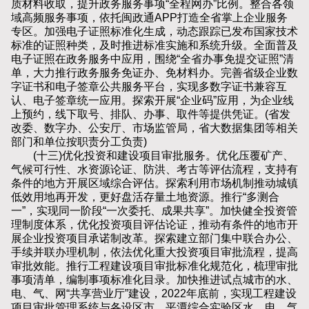
质材料收取，提升政务服务事项“全程网办”比例。整合各领
域高频服务事项，依托闽政通APP打造全省掌上企业服务
专区。加强电子证照标准化生成，动态跟踪已发布国家技术
标准的证照种类，及时推进标准实施和系统升级。全面普及
电子证照在政务服务中应用，围绕“全省办事免提交证照”清
单，大力推行政务服务免证办、免材料办。完善省级企业数
字证书和电子签章公共服务平台，实现多数字证书兼容互
认、电子签章统一应用。探索开展“企业码”应用，为企业线
上预约，线下取号、排队、办事、取件等提供凭证。(省发
改委、数字办、公安厅、市场监管局，省大数据集团等相关
部门和单位按职责分工负责)
(十三)优化投资和建设项目审批服务。优化压覆矿产、
气候可行性、水资源论证、防洪、考古等评估流程，支持有
条件的地方开展区域综合评估。探索利用市场机制推动城镇
低效用地再开发，更好盘活存量土地资源。推行“多测合
一”，实现同一阶段“一次委托、成果共享”。加快健全投资管
理制度体系，优化投资项目评估论证，推动有条件的地市开
展企业投资项目承诺制改革。探索建立部门集中联合办公、
手续并联办理机制，依法优化重大投资项目审批流程，提高
审批效能。推行工程建设项目审批标准化规范化，梳理审批
事项清单，编制事项标准化目录。加快推进试点城市的水、
电、气、网“共享营业厅”建设，2022年底前，实现工程建设
项目审批管理系统与各设区市、平潭综合实验区水、电、气