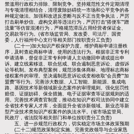
禁滥用行政权力排除、限制竞争。坚持规范性文件定期清理
与专项清理相结合，清理废除妨碍统一市场和公平竞争的各
种规定做法。加强和改进反垄断与反不正当竞争执法，严厉
打击刷单炒信、虚构交易等违法行为，严厉打击“搭便车”“蹭
流量”等仿冒混淆行为，严格规范滞压占用经营者保证金、
交易款等行为。(省市场监管局、发改委、司法厅、国资
委，人行福州中心支行等相关部门按职责分工负责)
(二十一)加大知识产权保护力度。维护商标申请注册秩
序，及时查处商标申请、使用的违法行为。根据非正常专利
申请清单，督促非正常专利申请人主动撤回申请或提出申
诉。建立线索移送、联合惩戒、联合遏制恶意诉讼、虚假诉
讼等机制。发布典型案例，规范涉集体商标、地理标志商标
侵权案件的审理。坚决遏制恶意诉讼或变相收取“会员费”“加
盟费”等行为。完善涉大数据、人工智能、新能源、集成电
路、基因技术等新领域新业态案件的审理规则。强化惩罚性
赔偿、证据妨碍、保全措施、电子证据审查等证据规则的适
用。完善技术调查官制度，推动在知识产权司法协同中建立
全省技术专家人才库，全面提升全省涉新领域、新业态等新
型产业技术类知识产权案件的执法水平。(省市场监管局、
民政厅，省法院等相关部门和单位按职责分工负责)
五、进一步规范行政权力，切实稳定市场主体政策预期
(二十二)规范政策制定实施。完善党政领导与企业家恳