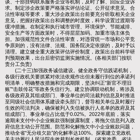
谈、干部挂钩联系服务企业等机制，及时了解、回应企业诉
求。制定涉企政策要严格落实评估论证、公开征求意见、合
法性审核等要求，重大涉企政策出台前要充分听取相关企业
意见，把握好政策出台和调整的时度效，科学设置过渡期等
缓冲措施。在制定和执行城市管理、环境保护、节能减排、
安全生产等方面政策时，不得层层加码、加重市场主体负
担。加强规范性文件合法性审查，对违背统一市场和公平竞
争原则的，没有法律、法规、国务院决定依据的，及时予以
清理。建立健全重大政策评估评价制度，政策出台前科学研
判预期效果，出台后密切监测实施情况。(各相关部门按职
责分工负责)
(二十三)加强政务诚信建设。健全政务守信践诺机制，
各级行政机关要抓紧对依法依规作出但未履行到位的承诺列
明清单，明确整改措施和完成期限，坚决纠正“新官不理旧
账”“击鼓传花”等政务失信行为。建立协调联动机制，将涉及
各级政府及其组成部门、事业单位的司法裁判信息及时推送
至同级社会信用体系建设牵头部门，督导相关单位及时履行
生效的司法判决，确保被列入失信被执行人名单的政府及其
组成部门、事业单位占比低于0.02%。2022年底前，落实
逾期未支付中小企业账款强制披露制度，将拖欠信息列入政
府信息主动公开范围。防范和化解拖欠中小企业账款问题，
推动全省“无分歧欠款”的化解率达100%。探索建立党政机
关主动履行人民法院生效裁判长效机制。(省发改委，省法