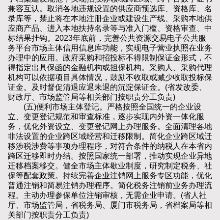
兼容互认。取消各地违规设置的供应商预选库、资格库、名
录库等，禁止将在本地注册企业或建设生产线、采购本地供
应商产品、进入本地扶持名录等与准入门槛、资格审查、中
标结果挂钩。2023年底前，完善公共资源交易电子公共服
务平台市场主体信用信息库功能，实现电子营业执照在业务
办理中的应用。政府采购和招投标不得限制保证金形式，不
得指定出具保函的金融机构或担保机构。采购人、采购代理
机构可以依据项目具体情况，鼓励不收取或减少收取投标保
证金。及时督促清退应退未退的沉淀保证金。(省发改委、
财政厅、市场监管局等相关部门按职责分工负责)
(五)便利市场主体登记。严格按照全国统一的企业设
立、变更登记规范和审查标准，逐步实现内外资一体化服
务，优化外资设立、变更登记网上办理服务。全面清理各地
非法设置的企业跨区域经营和迁移限制。简化企业跨区域迁
移涉税涉费等事项办理程序，对符合条件的纳税人在本省内
跨区迁移即时办结。按照国家统一部署，推动实现企业异地
迁移档案移交。健全市场主体歇业制度，研究制定税务、社
保等配套政策。持续完善企业注销网上服务专区功能，优化
普通注销和简易注销办理程序。简化税务注销前业务办理流
程。主动办理参保单位注销审核，无需企业申请。(省人社
厅、市场监管局，省税务局、厦门市税务局，省档案局等相
关部门按职责分工负责)