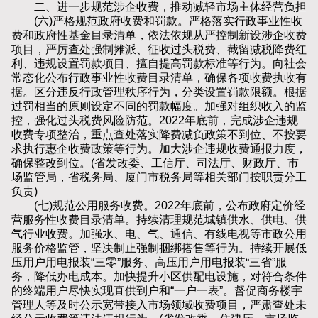
二、进一步规范涉企收费，推动减轻市场主体经营负担
(六)严格规范政府收费和罚款。严格落实行政事业性收
费和政府性基金目录清单，依法依规从严控制新设涉企收费
项目，严厉查处强制摊派、征收过头税费、截留减税降费红
利、违规设置罚款项目、擅自提高罚款标准等行为。向社会
常态化公布行政事业性收费目录清单，确保各项收费执收有
据。区分违反行政管理秩序行为，分类设置罚款限额。根据
过罚相当的原则设定不同的罚款幅度。加强对组织收入的监
控，强化过头税费风险防范。2022年底前，完成涉企违规
收费专项整治，重点查处落实降费减负政策不到位、不按要
求执行惠企收费政策等行为。加大涉企违规收费通报力度，
确保整改到位。(省发改委、工信厅、司法厅、财政厅、市
场监管局，省税务局、厦门市税务局等相关部门按职责分工
负责)
(七)规范公用服务收费。2022年底前，公布政府定价经
营服务性收费目录清单。持续清理规范城镇供水、供电、供
气行业收费。加强水、电、气、通信、有线电视等市政公用
服务价格监管，坚决制止强制捆绑搭售等行为。持续开展低
压用户用电报装“三零”服务、高压用户用电报装“三省”服
务，降低办电成本。加快提升小区供配电设施，对符合条件
的终端用户尽快实现直供到户和“一户一表”。督促商务楼宇
管理人等及时公示宽带接入市场领域收费项目，严肃查处未