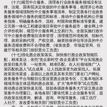
(十六)规范中介服务。清理各行业政务服务领域没有法
律、法规、国务院决定依据的中介服务事项，梳理并公布政
务服务领域强制性中介服务事项清单。制定完善各行业政务
服务领域中介服务的规范和标准，推动中介服务机构公开服
务指南，明确服务条件、流程、时限和收费标准等要素。建
立完善一体化工程建设项目审批中介服务超市，健全网上中
介评价机制，规范中介服务网上交易行为。全面实施行政许
可中介服务收费项目清单管理，清理规范环境检测、招标代
理、政府采购代理、产权交易、融资担保评估等涉及的中介
服务违规收费和不合理收费。(省发改委、市场监管局、住
建厅等相关部门按职责分工负责)
(十七)强化惠企政策落实。加快推行惠企政策智能匹
配，精准直达，依托“党企新时空·政企直通车”平台实现惠企
政策归集共享、一站查询、精准匹配。在人社领域推广“人
策匹配机器人”试点成果，让人找政策变为政策找人。拓展
政策宣传渠道，县级以上政府及其有关部门要在门户网站、
政务服务平台等醒目位置设置惠企政策专区，汇集本地区本
领域市场主体适用的惠企政策。扩大“免申即享”试点范围，
推动惠企政策快速兑现。鼓励各级政务服务大厅设立惠企政
策集中办理窗口。各地各部门要依托掌上企业服务专区，提
供政策在线查询、解读、咨询、申报等服务。(省工信厅、
人社厅、发改委等相关部门按职责分工负责)