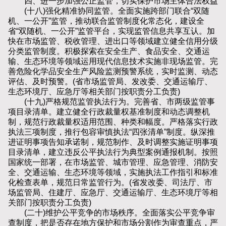
四、进一步加强公正监管，切实保护市场主体合法权益
(十八)强化精准协同监管。全面实施跨部门联合“双随
机、一公开”监管，推动联合监管制度化常态化，建设全
省“双随机、一公开”监管平台，实现监管信息共享互认。加
快在市场监管、税收管理、进出口等领域建立健全信用分级
分类监管制度。积极探索在安全生产、食品安全、交通运
输、生态环境等领域运用现代信息技术实施非现场监管。完
善危险化学品安全生产风险监测预警系统，实时监测、动态
评估、及时预警。(省市场监管局、发改委、交通运输厅、
生态环境厅、应急厅等相关部门按职责分工负责)
(十九)严格规范监管执法行为。完善省、市两级监管事
项目录清单。建立健全行政裁量权基准制度和动态调整机
制，规范行政裁量权适用范围、种类和幅度。严格落实行政
执法三项制度，推行包容审慎执法“四张清单”制度。纵深推
进证明事项告知承诺制，规范制作、及时调整实施证明事项
目录清单，建立违反公平执法行为典型案例通报机制。按照
国家统一部署，在市场监管、城市管理、应急管理、消防安
全、交通运输、生态环境等领域，实施执法工作指引和标准
化检查表单，规范日常监管行为。(省发改委、司法厅、市
场监管局、住建厅、应急厅、交通运输厅、生态环境厅等相
关部门按职责分工负责)
(二十)维护公平竞争的市场秩序。全面落实公平竞争审
查制度，把是否存在地方保护和市场分割作为审查重点，严