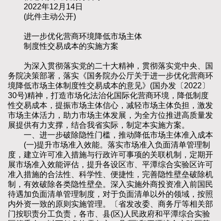
2022年12月14日
(此件主动公开)
进一步优化营商环境降低市场主体
制度性交易成本的实施方案
为深入贯彻落实党的二十大精神，贯彻落实党中央、国
务院决策部署，落实《国务院办公厅关于进一步优化营商环
境降低市场主体制度性交易成本的意见》(国办发〔2022〕
30号)精神，打造市场化法治化国际化营商环境，降低制度
性交易成本，提振市场主体信心，减轻市场主体负担，激发
市场主体活力，助力市场主体发展，为全方位推进高质量发
展提供有力支撑，结合我省实际，制定本实施方案。
一、进一步破除隐性门槛，推动降低市场主体准入成本
(一)提升市场准入效能。落实市场准入负面清单管理制
度，建立许可准入措施与行政许可事项的关联机制，定期开
展市场准入效能评估，提升各设区市、平潭综合实验区许可
准入措施的合法性、科学性、便捷性，完善隐性壁垒破除机
制，有效破除各类隐性壁垒。深入实施外商投资准入前国民
待遇加负面清单管理制度，对于负面清单以外的领域，按照
内外资一致的原则实施管理。〔省发改委、商务厅等相关部
门按职责分工负责，各市、县(区)人民政府和平潭综合实验