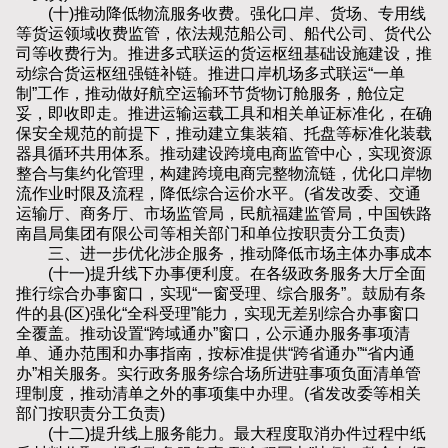
(十)推动降低物流服务收费。强化口岸、货场、专用线
等货运领域收费监管，依法规范船公司、船代公司、货代公
司等收费行为。推进多式联运的货运枢纽基础设施建设，推
动综合货运枢纽强链补链。推进口岸机场多式联运“一单
制”工作，推动做好航空运输环节货物订舱服务，舱位定
妥，即收即走。推进运输运载工具和相关单证标准化，在确
保安全规范的前提下，推动建立集装箱、托盘等标准化装载
器具循环共用体系。推动建设跨境电商监管中心，实现资源
整合与集约化管理，构建跨境电商完整物流链，优化口岸物
流作业时限及流程，降低综合运价水平。(省发改委、交通
运输厅、商务厅、市场监管局，民航福建监管局，中国铁路
南昌局集团有限公司等相关部门和单位按职责分工负责)
三、进一步优化涉企服务，推动降低市场主体办事成本
(十一)提升线下办事便利度。在各级政务服务大厅全面
推行综合办事窗口，实现“一窗受理、综合服务”。鼓励有条
件的县(区)强化“全科受理”能力，实现无差别综合办事窗口
全覆盖。推动设置“跨域通办”窗口，公示通办服务事项清
单、通办范围和办事指南，按标准提供“跨省通办”“省内通
办”相关服务。实行政务服务综合场所进驻事项负面清单管
理制度，推动清单之外的事项集中办理。(省发改委等相关
部门按职责分工负责)
(十二)提升线上服务能力。最大程度取消办件过程中纸