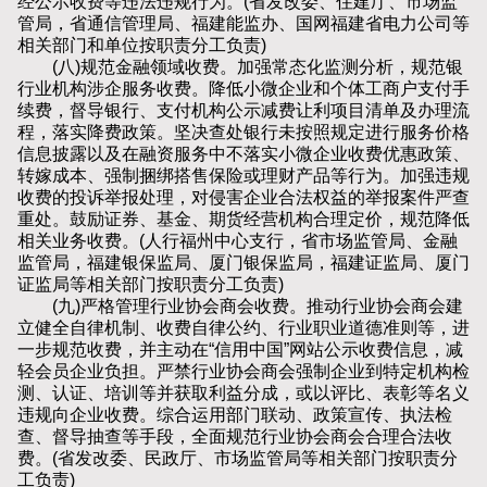
经公示收费等违法违规行为。(省发改委、住建厅、市场监
管局，省通信管理局、福建能监办、国网福建省电力公司等
相关部门和单位按职责分工负责)
(八)规范金融领域收费。加强常态化监测分析，规范银
行业机构涉企服务收费。降低小微企业和个体工商户支付手
续费，督导银行、支付机构公示减费让利项目清单及办理流
程，落实降费政策。坚决查处银行未按照规定进行服务价格
信息披露以及在融资服务中不落实小微企业收费优惠政策、
转嫁成本、强制捆绑搭售保险或理财产品等行为。加强违规
收费的投诉举报处理，对侵害企业合法权益的举报案件严查
重处。鼓励证券、基金、期货经营机构合理定价，规范降低
相关业务收费。(人行福州中心支行，省市场监管局、金融
监管局，福建银保监局、厦门银保监局，福建证监局、厦门
证监局等相关部门按职责分工负责)
(九)严格管理行业协会商会收费。推动行业协会商会建
立健全自律机制、收费自律公约、行业职业道德准则等，进
一步规范收费，并主动在“信用中国”网站公示收费信息，减
轻会员企业负担。严禁行业协会商会强制企业到特定机构检
测、认证、培训等并获取利益分成，或以评比、表彰等名义
违规向企业收费。综合运用部门联动、政策宣传、执法检
查、督导抽查等手段，全面规范行业协会商会合理合法收
费。(省发改委、民政厅、市场监管局等相关部门按职责分
工负责)