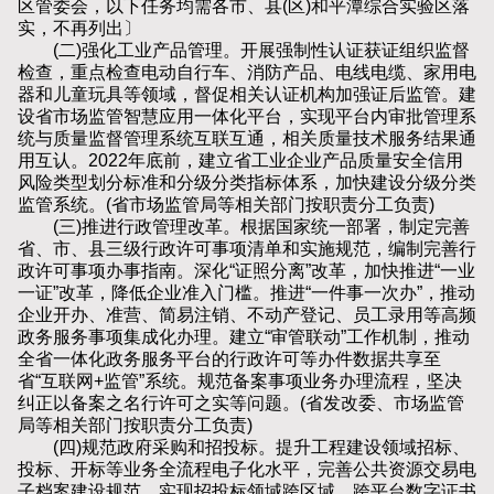
区管委会，以下任务均需各市、县(区)和平潭综合实验区落
实，不再列出〕
(二)强化工业产品管理。开展强制性认证获证组织监督
检查，重点检查电动自行车、消防产品、电线电缆、家用电
器和儿童玩具等领域，督促相关认证机构加强证后监管。建
设省市场监管智慧应用一体化平台，实现平台内审批管理系
统与质量监督管理系统互联互通，相关质量技术服务结果通
用互认。2022年底前，建立省工业企业产品质量安全信用
风险类型划分标准和分级分类指标体系，加快建设分级分类
监管系统。(省市场监管局等相关部门按职责分工负责)
(三)推进行政管理改革。根据国家统一部署，制定完善
省、市、县三级行政许可事项清单和实施规范，编制完善行
政许可事项办事指南。深化“证照分离”改革，加快推进“一业
一证”改革，降低企业准入门槛。推进“一件事一次办”，推动
企业开办、准营、简易注销、不动产登记、员工录用等高频
政务服务事项集成化办理。建立“审管联动”工作机制，推动
全省一体化政务服务平台的行政许可等办件数据共享至
省“互联网+监管”系统。规范备案事项业务办理流程，坚决
纠正以备案之名行许可之实等问题。(省发改委、市场监管
局等相关部门按职责分工负责)
(四)规范政府采购和招投标。提升工程建设领域招标、
投标、开标等业务全流程电子化水平，完善公共资源交易电
子档案建设规范，实现招投标领域跨区域、跨平台数字证书