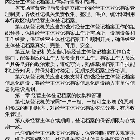
内经营主体登记档案工作实行监督和指导。
省市场监督管理局负责建立统一的经营主体登记档案管
理制度，各级登记机关负责收集、整理、保护、统计和利用
本行政区域内经营主体登记档案。
第四条登记机关应当加强对经营主体登记档案工作的组
织领导，保障经营主体登记档案工作所需场所、设施设备和
工作经费，保证经营主体登记档案工作顺利开展，确保经营
主体登记档案真实、完整、可用、安全。
第五条 登记机关应当明确经营主体登记档案工作负责
部门，配备相应的工作人员负责具体工作。档案工作人员应
当具备良好的政治素质，遵纪守法，熟练掌握档案工作技能
和业务知识，并保持相对稳定，定期接受档案业务培训。
第六条登记机关应当积极支持和加强经营主体登记档案
信息化建设，将经营主体登记档案信息化建设纳入本单位信
息化建设规划。
第二章 经营主体登记档案的收集和管理
第七条登记机关按照“一户一档、一档可立多卷”的原则
和形成的时间顺序，对经营主体登记档案依法分类，有序收
集管理。
第八条经营主体存续期间，登记档案的保管期限与存续
期一致。
已注销经营主体纸质登记档案，保管期限按有关规定执
行。纸质档案销毁前，登记机关应通过信息化手段建立纸质