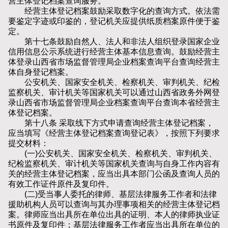
营主体登记档案查询服务。
经营主体登记档案鼓励采取数字化的查询方式。依法需
要鉴定字迹或印鉴的，登记机关应提供纸质档案原件便于鉴
定。
第十七条鼓励自然人、法人和非法人组织登录国家企业
信用信息公示系统进行经营主体基本信息查询。鼓励经营主
体登录山西省市场监督管理局企业档案查询平台查询经营主
体自身登记档案。
公安机关、国家安全机关、检察机关、审判机关、纪检
监察机关、审计机关等国家机关可以通过山西省政务外网登
录山西省市场监督管理局企业档案查询平台查询本省经营主
体登记档案。
第十八条 采取线下方式申请查询经营主体登记档案，
应当填写《经营主体登记档案查询登记表》，按照下列要求
提交材料：
(一)公安机关、国家安全机关、检察机关、审判机关、
纪检监察机关、审计机关等国家机关查询与自身工作内容有
关的经营主体登记档案，应当出具本部门公函及查询人员的
有效工作证件原件及复印件。
(二)受当事人委托的律师、基层法律服务工作者和法律
援助机构人员可以查询与其办理事项相关的经营主体登记档
案。律师应当出具所在单位出具的证明、本人的律师执业证
书原件及复印件；基层法律服务工作者应当出具所在单位的