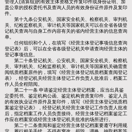
管理人(清算组)的有效主体资格文件复印件或身份证明、加
盖公章的授权委托书及查询人员的有效身份证件原件及复印
件。
第十九条公安机关、国家安全机关、检察机关、审判机
关、纪检监察机关、审计机关等国家机关可以在全省各级登
记机关查询与自身工作内容有关的省内经营主体的信息查询
单。
任何组织和个人，在填写《经营主体登记事项信息查询
登记表》后，可以在全省各级登记机关申请查询经营主体的
登记事项信息。
第二十条登记机关、公安机关、国家安全机关、检察机
关、审判机关、纪检监察机关、审计机关等国家机关确需查
阅纸质档案原件的，填写《经营主体登记纸质档案查阅登记
表》，经登记机关经营主体登记工作负责人批准后，档案工
作人员全程陪阅。
第二十一条 申请鉴定经营主体登记档案，应当出具鉴
定委托书、鉴定机构公函、鉴定机构资质复印件、鉴定人员
的有效执业证件原件及复印件，填写《经营主体登记纸质档
案鉴定登记表》，经登记机关经营主体登记工作负责人批准
后，指定档案工作人员负责接待。经营主体登记档案鉴定工
作应在档案室或经营主体登记机关批准的场所进行。
第二十二条查阅和鉴定经营主体登记档案要遵守利用规
定、履行相关手续，不得有窜改、损毁、调换、抽取档案等