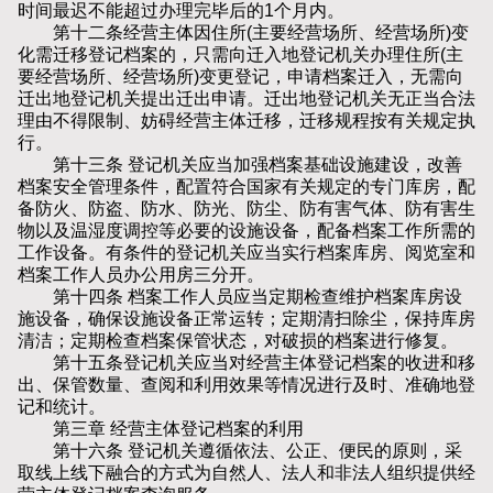
时间最迟不能超过办理完毕后的1个月内。
第十二条经营主体因住所(主要经营场所、经营场所)变
化需迁移登记档案的，只需向迁入地登记机关办理住所(主
要经营场所、经营场所)变更登记，申请档案迁入，无需向
迁出地登记机关提出迁出申请。迁出地登记机关无正当合法
理由不得限制、妨碍经营主体迁移，迁移规程按有关规定执
行。
第十三条 登记机关应当加强档案基础设施建设，改善
档案安全管理条件，配置符合国家有关规定的专门库房，配
备防火、防盗、防水、防光、防尘、防有害气体、防有害生
物以及温湿度调控等必要的设施设备，配备档案工作所需的
工作设备。有条件的登记机关应当实行档案库房、阅览室和
档案工作人员办公用房三分开。
第十四条 档案工作人员应当定期检查维护档案库房设
施设备，确保设施设备正常运转；定期清扫除尘，保持库房
清洁；定期检查档案保管状态，对破损的档案进行修复。
第十五条登记机关应当对经营主体登记档案的收进和移
出、保管数量、查阅和利用效果等情况进行及时、准确地登
记和统计。
第三章 经营主体登记档案的利用
第十六条 登记机关遵循依法、公正、便民的原则，采
取线上线下融合的方式为自然人、法人和非法人组织提供经