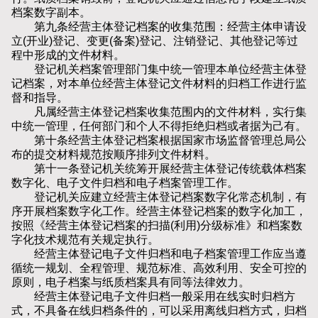
档案数字副本。
第九条经营主体登记档案的收集范围：经营主体申请设
立(开业)登记、变更(备案)登记、注销登记、其他登记等过
程中形成的文件材料。
登记机关档案管理部门集中统一管理本单位经营主体登
记档案，对本单位经营主体登记文件材料的归档工作进行监
督和指导。
凡属经营主体登记档案收集范围内的文件材料，实行集
中统一管理，任何部门和个人不得拒绝归档或者据为己有。
第十条经营主体登记档案根据国家市场监督管理总局公
布的提交材料规范按顺序排列文件材料。
第十一条登记机关统筹开展经营主体登记传统载体档案
数字化、电子文件归档和电子档案管理工作。
登记机关应建立经营主体登记档案数字化常态机制，有
序开展档案数字化工作。经营主体登记档案的数字化加工，
按照《经营主体登记档案的扫描(利用)分级标准》和档案数
字化技术规范有关规定执行。
经营主体登记电子文件归档和电子档案管理工作应当遵
循统一规划、全程管理、规范标准、高效利用、安全可控的
原则，电子档案与纸质档案具有同等法律效力。
经营主体登记电子文件归档一般采用在线实时归档方
式，不具备在线归档条件的，可以采用离线归档方式，归档