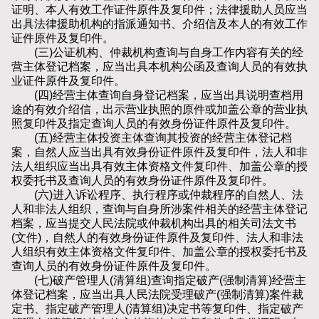
证明、本人有效工作证件原件及复印件；法律援助人员应当
出具法律援助机构的指派通知书、介绍信及本人的有效工作
证件原件及复印件。
(三)公证机构、仲裁机构查询与自身工作内容有关的经
营主体登记档案，应当出具本机构公函及查询人员的有效执
业证件原件及复印件。
(四)经营主体查询自身登记档案，应当出具说明查档用
途的有效介绍信，出示营业执照的原件或加盖公章的营业执
照复印件及指定查询人员的有效身份证件原件及复印件。
(五)经营主体投资主体查询其投资的经营主体登记档
案，自然人应当出具有效身份证件原件及复印件，法人和非
法人组织应当出具有效主体资格文件复印件、加盖公章的授
权委托书及查询人员的有效身份证件原件及复印件。
(六)进入诉讼程序、执行程序或仲裁程序的自然人、法
人和非法人组织，查询与自身所涉案件相关的经营主体登记
档案，应当提交人民法院或仲裁机构出具的相关司法文书
(文件)，自然人的有效身份证件原件及复印件、法人和非法
人组织有效主体资格文件复印件、加盖公章的授权委托书及
查询人员的有效身份证件原件及复印件。
(七)破产管理人(清算组)查询指定破产(强制清算)经营主
体登记档案，应当出具人民法院受理破产(强制清算)案件裁
定书、指定破产管理人(清算组)决定书等复印件、指定破产