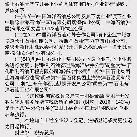
海上石油天然气开采企业的具体范围”所列企业进行调整，
具体如下：
(一)在“(一)中国海洋石油总公司及其下属企业”项下企业
中删除中海石油(中国)有限公司荔湾作业公司、中海石油(中
国)有限公司文昌13-1/2油田作业公司。
(二)在“(二)中国海洋石油对外合作公司”项下企业中增加
博道长和石油有限公司、哈斯基石油作业(中国)有限公司、
爱思开新技术株式会社和爱思开尔世恩株式会社，并删除台
南-潮汕石油作业有限公司。
(三)对“(四)中国石油化工集团公司下属企业”项下企业名
称进行变更：将“胜利石油管理局海洋钻井公司”调整为“中石
化胜利石油工程有限公司海洋钻井公司”；将“中国石化集团
上海海洋石油局”调整为“中国石化集团上海海洋石油局有限
公司”；将“上海海洋石油勘探开发总公司”调整为“中石化海
洋石油工程有限公司”。
二、《财政部 国家税务总局关于明确金融 房地产开发
教育辅助服务等增值税政策的通知》(财税〔2016〕140号)
第十七条“中外合作油(气)田开采企业”按上述调整后的企业
名单执行。
三、本通知自上述企业设立登记、注销登记或变更登记
之日起执行。
财政部 税务总局