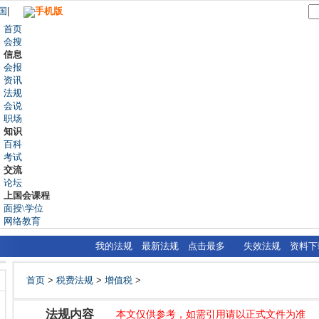
国
|
手机版
首页
会搜
信息
会报
资讯
法规
会说
职场
知识
百科
考试
交流
论坛
上国会课程
面授\学位
网络教育
我的法规
最新法规
点击最多
失效法规
资料下
首页
>
税费法规
>
增值税
>
法规内容
本文仅供参考，如需引用请以正式文件为准