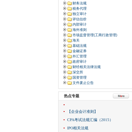
财务法规
税务代理
独立审计
评估估价
内部审计
海外准则
市场监督管理(工商行政管理)
海关
基础法规
金融证券
外汇管理
政府审计
财经相关法律法规
深交所
国资管理
文件废止公告
热点专题
【企业会计准则】
CPA考试法规汇编（2015）
IPO相关法规