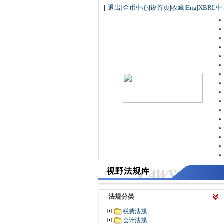
[
退出
]
金币中心
|
设首页
|
收藏
|
Eng
|
XBRL中
法规分类
税费法规
会计法规