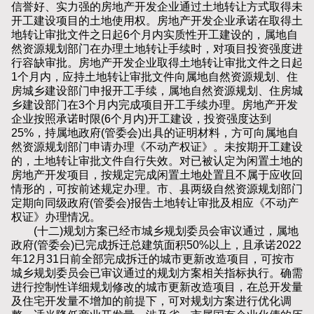
信誉好、实力强的房地产开发企业通过土地转让方式取得未
开工建设项目的土地使用权。房地产开发企业承诺在取得土
地转让审批文件之日起6个月内实质性开工建设的，属地自
然资源规划部门在办理土地转让手续时，对项目投资强度进
行容缺审批。房地产开发企业取得土地转让审批文件之日起
1个月内，应持土地转让审批文件向属地自然资源规划、住
房城乡建设部门申报开工手续，属地自然资源规划、住房城
乡建设部门在3个月内完成项目开工手续办理。房地产开发
企业按照承诺时限(6个月内)开工建设，投资强度达到
25%，持属地政府(管委会)出具的证明材料，方可向属地自
然资源规划部门申请办理《不动产权证》。未按期开工建设
的，土地转让审批文件自行失效。对已被认定为闲置土地的
房地产开发项目，按规定完成闲置土地处置且不属于应收回
情形的，可按前述规定办理。市、县两级自然资源规划部门
定期向同级政府(管委会)报告土地转让审批及相应《不动产
权证》办理情况。
(十二)规划方案已经市城乡规划委员会审议通过，属地
政府(管委会)已完成拆迁总建筑面积50%以上，且承诺2022
年12月31日前全部完成拆迁的城市更新改造项目，可按市
城乡规划委员会已审议通过的规划方案相关指标执行。确需
进行控制性详细规划修改的城市更新改造项目，在总开发量
及住宅开发量不增加的前提下，可对规划方案进行优化调