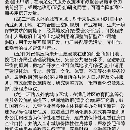
会)提出申请，在满足公共服务设施和市政配套设施承载力
的前提下，经属地政府(管委会)研究同意，可适当降低商业
商务用房开发量。
(四)二环路以外的城市区域，对于未供应且相对集中的
商业商务用地，在符合国土空间规划、产业布局、生态环境
保护要求的前提下，经属地政府(管委会)研究后，可按程序
向市人民政府申请将土地规划用途调整为新型产业用地
(M0)，用于发展互联网开发、电子装配等无污染、零排放、
低噪音的技术密集型产业。
(五)针对已供应尚未开工建设或在建的商业商务用地，
按照补齐民生基础设施短板、完善公共服务体系、促进职住
平衡的原则，房地产开发企业可向属地政府(管委会)申请用
于建设托幼、养老、教育、文化、体育、停车等公共服务设
施。属地政府(管委会)依据项目所在片区人口规模及公共服
务、市政配套设施情况，研究调整方案，报市自然资源规划
部门按程序审议。
(六)二环路以外的城市区域，在满足片区教育配套等公
共服务设施的前提下，经属地政府(管委会)统筹研究后，鼓
励国有企业、民营企业等多种主体将商务办公用房新建、改
建为保障性租赁住房，或者通过市场化购买方式将存量商务
办公用房改造为保障性租赁住房。建成的保障性租赁住房由
企业自持，并纳入全市城镇保障性住房体系，严格按照保障
性租赁住房有关政策进行管理，享受财税、金融等政策支