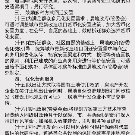
整，适当降低商业开发量。涉及省、市属国有企业化债的历
史遗留项目，另行研究。
三、 鼓励多种方式回迁安置
(十三)为满足群众多元化安置需求，属地政府(管委会)
可适时调整城市更新改造项目货币化安置政策，加大货币化
安置力度，在公平、自愿的基础上，鼓励拆迁群众选择货币
化安置。
(十四)在拆迁群众、社区自愿的基础上，属地政府(管委
会)积极引导，统筹城市更新改造项目回迁安置需求与商业
商务用房去化实际，拓宽安置渠道和方式，按照等价值置换
的原则，利用已建成的商业商务用房进行等价值安置，可适
当给予面积奖补。具体面积奖补标准由属地政府(管委会)研
究制定。
四、 优化营商服务
(十五)以出让方式取得国有土地使用权的，房地产开发
企业在签订土地出让合同时，属地自然资源规划部门同步核
发《建设用地规划许可证》，房地产开发企业不需提交申
请。
(十六)属地政府(管委会)应将规划方案第三方技术审查
经费纳入同级财政预算予以保障。市、县两级职能部门深入
推进作风革命，加强机关效能建设，主动服务项目建设。
(十七)房地产开发企业可以用见索即付银行保函替代需
缴纳的代建学校、道路等公共设施的保证金或零星用地整合