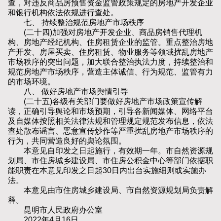
查，对违反商品房预售资金监管政策规定的房地产开发企业
和银行机构依法依规进行查处。
七、 持续整治规范房地产市场秩序
(二十四)加强对房地产开发企业、商品房销售代理机
构、房地产经纪机构、住房租赁企业的监管。重点整治房地
产开发、房屋买卖、住房租赁、物业服务等领域扰乱房地产
市场秩序的突出问题，加大联合整治执法力度，持续整治和
规范房地产市场秩序，营造主体诚信、行为规范、监管有力
的市场环境。
八、 做好房地产市场舆情引导
(二十五)各级有关部门要做好房地产市场政策宣传解
读，正确引导舆论和市场预期，引导各新闻媒体、网络平台
及自媒体按照相关法律法规和管理规定规范发布信息，依法
查处散布谣言、恶意宣传炒作等严重扰乱房地产市场秩序的
行为，共同营造良好的舆论氛围。
本意见自印发之日起施行，有效期一年。市自然资源规
划局、市住房城乡建设局、市住房公积金中心等部门依据职
能职责在本意见印发之日起30日内出台实施细则或实施办
法。
本意见由市住房城乡建设局、市自然资源规划局负责解
释。
昆明市人民政府办公室
2022年4月16日