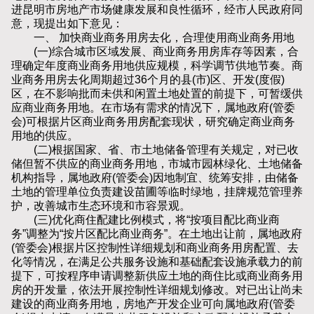
进昆明市房地产市场健康发展和良性循环，经市人民政府同
意，现提出如下意见：
一、 加快商业商务用房去化，合理使用商业商务用地
(一)综合城市区域发展、商业商务用房库存等因素，合
理确定年度商业商务用地供应规模，科学调节供地节奏。商
业商务用房去化周期超过36个月的县(市)区、开发(度假)
区，在不影响批而未供和闲置土地处置的前提下，可暂缓供
应商业商务用地。在市场有需求的情况下，属地政府(管委
会)可根据片区商业商务用房配套现状，研究确定商业商务
用地的供应。
(二)根据国家、省、市土地储备管理有关规定，对已收
储但暂不供应的商业商务用地，市城市园林绿化、土地储备
机构指导，属地政府(管委会)因地制宜、统筹安排，由储备
土地的管理单位负责建设苗圃等临时绿地，挂牌规范管理养
护，改善城市生态环境和市容景观。
(三)优化商住配建比例模式，将“按项目配比商业商
务”调整为“按片区配比商业商务”。在土地出让前，属地政府
(管委会)根据片区控制性详细规划和商业商务用房配置、去
化等情况，在满足公共服务设施和基础配套设施承载力的前
提下，可按程序申请调整新供应土地的商住比或商业商务用
房的开发量，依法开展控制性详细规划修改。对已出让尚未
建设的商业商务用地，房地产开发企业可向属地政府(管委