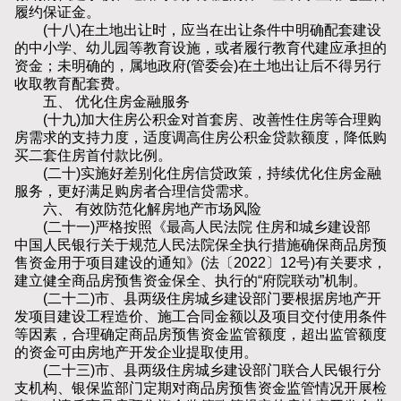
履约保证金。
(十八)在土地出让时，应当在出让条件中明确配套建设
的中小学、幼儿园等教育设施，或者履行教育代建应承担的
资金；未明确的，属地政府(管委会)在土地出让后不得另行
收取教育配套费。
五、 优化住房金融服务
(十九)加大住房公积金对首套房、改善性住房等合理购
房需求的支持力度，适度调高住房公积金贷款额度，降低购
买二套住房首付款比例。
(二十)实施好差别化住房信贷政策，持续优化住房金融
服务，更好满足购房者合理信贷需求。
六、 有效防范化解房地产市场风险
(二十一)严格按照《最高人民法院 住房和城乡建设部
中国人民银行关于规范人民法院保全执行措施确保商品房预
售资金用于项目建设的通知》(法〔2022〕12号)有关要求，
建立健全商品房预售资金保全、执行的“府院联动”机制。
(二十二)市、县两级住房城乡建设部门要根据房地产开
发项目建设工程造价、施工合同金额以及项目交付使用条件
等因素，合理确定商品房预售资金监管额度，超出监管额度
的资金可由房地产开发企业提取使用。
(二十三)市、县两级住房城乡建设部门联合人民银行分
支机构、银保监部门定期对商品房预售资金监管情况开展检