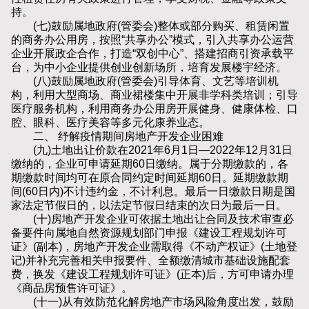
持。
(七)鼓励属地政府(管委会)整体或部分购买、租赁闲置
的商务办公用房，按照“共享办公”模式，引入共享办公运营
企业开展政企合作，打造“双创中心”、搭建招商引资承载平
台，为中小企业提供创业创新场所，培育发展楼宇经济。
(八)鼓励属地政府(管委会)引导体育、文艺等培训机
构，利用大型商场、商业裙楼集中开展非学科类培训；引导
医疗服务机构，利用商务办公用房开展健身、健康体检、口
腔、眼科、医疗美容等多元化康养业态。
二、 纾解疫情期间房地产开发企业困难
(九)土地出让价款在2021年6月1日—2022年12月31日
缴纳的，企业可申请延期60日缴纳。属于分期缴款的，各
期缴款时间均可在原合同约定时间延期60日。延期缴款期
间(60日内)不计违约金，不计利息。最后一日缴款日期是国
家法定节假日的，以法定节假日结束的次日为最后一日。
(十)房地产开发企业可依据土地出让合同及技术审查必
备要件向属地自然资源规划部门申报《建设工程规划许可
证》(副本)，房地产开发企业需取得《不动产权证》(土地登
记)并补充完善相关申报要件、全额缴清城市基础设施配套
费，换发《建设工程规划许可证》(正本)后，方可申请办理
《商品房预售许可证》。
(十一)从有效防范化解房地产市场风险角度出发，鼓励