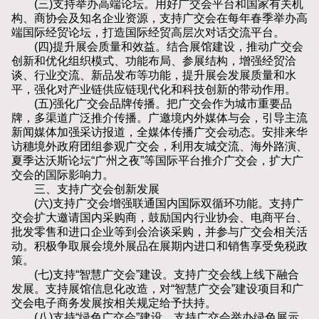
(三)支持举办高端论坛。用好广交会平台和国家有关机
构、商协会及知名企业资源，支持广交会在每年春季举办高
端国际经贸论坛，打造国际经贸高层次对话交流平台。
(四)提升展会质量和效益。结合展馆建设，推动广交会
创新和优化组织模式、功能布局、参展结构，增强经贸洽
谈、行业交流、新品发布等功能，提升展会发展质量和水
平，强化对产业链供应链现代化和科技创新的带动作用。
(五)强化广交会品牌传播。把广交会作为城市重要品
牌，多渠道广泛推介传播。广邀境内外媒体与会，引导主流
新闻媒体加强采访报道，全媒体传播广交会动态。安排来华
访穗境外政府团组参观广交会，利用友城交流、海外路演、
夏季达沃斯论坛“广州之夜”等国际平台推介广交会，扩大广
交会的国际影响力。
三、支持广交会创新发展
(六)支持广交会增强联通国内国际双循环功能。支持广
交会扩大邀请国内采购商，鼓励国内行业协会、电商平台、
批发零售和进口企业等到会洽谈采购，并参与广交会相关活
动。积极争取展会境外展品在展期内进口和销售享受免税政
策。
(七)支持“智慧广交会”建设。支持广交会线上线下融合
发展。支持展馆信息化改造，对“智慧广交会”建设项目和广
交会电子商务发展按相关规定给予扶持。
(八)支持“绿色广交会”建设。支持广交会举办绿色展示