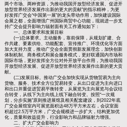
两个市场、两种资源，为推动我国开放型经济发展、促进开
放型世界经济发展作出新的更大的贡献”的指示精神，为更
好发挥广交会“中国第一展”的龙头带动作用，加快建设国际
会展之都，全面增强广州国际商贸中心功能，现就进一步支
持广交会提升影响力辐射面有关工作通知如下：
一、总体要求和发展目标
(一)总体要求。主动服务，靠前保障，从规划扩建、合
作共建、要素供给、功能配套、宣传推广、环境优化等方面
加大支持力度，推动广交会全面贯彻新发展理念，加快创新
体制机制、商务模式和展会服务模式，更好联通国内市场和
国际市场，更好发挥全方位对外开放平台作用，为推动我国
开放型经济发展、促进开放型世界经济发展作出新的更大贡
献。
(二)发展目标。推动广交会加快实现从货物贸易为主向
货物、服务、技术全方位贸易转变，从出口促进为主向进口
和出口并重促进贸易平衡转变，从展览为主向展览与会议结
合转变，从线下为主向线上线下融合转变。按照“一次规
划，分步实施”原则推进展馆及相关配套建设，到2022年底
广交会展馆室内可展览面积达48万平方米左右，会议室面
积超过2.5万平方米，广交会规模进一步扩大，结构更加优
化，质量和效益提升，行业影响力和品牌辐射力增强。
二、扩大广交会影响力