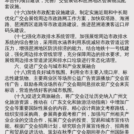
本合作)项目建设，完善广交会展馆和琶洲地区会展物流配
套设施。
(十六)加快市政配套设施建设。制定实施近期和中长期
优化广交会展馆周边市政路网工作方案，加快双塔路、海洲
路、琶洲西区道路等市政道路建设。推进琶洲港澳客运口岸
码头建设。
(十七)强化市政排水系统管理。加强展馆周边市政排水
系统的综合整治，采用雨水涵养利用系统减轻市政管道运营
压力，增强琶洲地区防洪排涝的能力。结合地铁十一号线建
设，强化周边排水管线管理，充分保障周边的排水要求。对
展馆周边排水管道淤泥和排水口垃圾进行常态化清理。
六、促进广交会与城市和产业发展融合
(十八)营造良好城市氛围。利用全市主要入境口岸、标
志性建筑物、主要商业区等场所公益广告资源播放广交会宣
传广告，鼓励各商业场所在广交会期间悬挂欢迎广交会来宾
标语，营造热情好客的城市氛围。
(十九)促进文商旅融合。将广交会迁址历史纳入广州文
化旅游资源，推动在《广东文化和旅游活动指南》中增加广
交会等重要国际性展会的内容。精心设计商旅文考察路线，
组织安排采购商、参展商参观考察广州，加强与广州相关产
业企业的交流合作，拓展广交会的投资、贸易和城市宣传功
能。根据广交会招商计划，研究联合开展宣传推介、招商推
广和贸易促进活动。策划在秋季广交会期间举办广州国际美