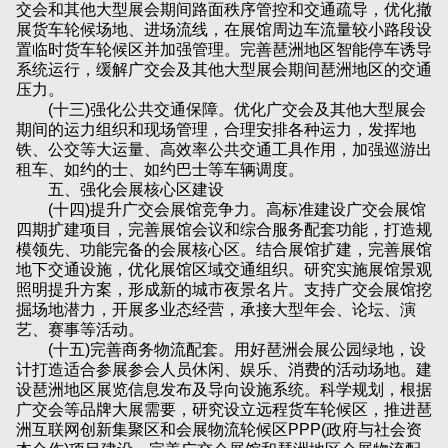
交会和其他大型展会期间路面秩序管控和交通疏导，优化撤
展货车轮候场地、进场流线，在展馆周边车流量较小路段设
置临时货车轮候区并加强管理。完善琶洲地区智能停车诱导
系统运行，缓解广交会及其他大型展会期间琶洲地区的交通
压力。
(十三)强化公共交通保障。优化广交会及其他大型展会
期间的运力组织和现场管理，合理安排各种运力，发挥地
铁、公交等大运量、高效率公共交通工具作用，加强巡游出
租车、如约的士、如约巴士等车辆调度。
五、强化会展核心区建设
(十四)提升广交会展馆竞争力。高标准建设广交会展馆
四期扩建项目，完善展馆会议和综合服务配套功能，打造规
模领先、功能完备的会展核心区。结合展馆扩建，完善展馆
地下交通设施，优化展馆区域交通组织。研究实施展馆景观
照明提升方案，形成新的城市夜景名片。支持广交会展馆挖
掘场地潜力，开展多业态经营，承接大型年会、论坛、演
艺、赛事等活动。
(十五)完善商务物流配套。用好琶洲会展公园绿地，设
计打造适合参展参会人员休闲、娱乐、消费的活动场地。建
设琶洲地区展览信息发布及导向设施系统。科学规划，根据
广交会等品牌大展需要，研究设立远程货车轮候区，推进琶
洲互联网创新集聚区和会展物流轮候区PPP(政府与社会资