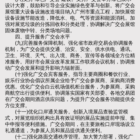
设计大赛，鼓励和引导企业实施绿色变革与创新。将广交会
展馆重大设备设施改造项目纳入广州市重点工程，加快展馆
设备设施节能改造，降低水、电、气等资源和能源消耗。加
强对展览垃圾的分拣回收和分类处理，协调解决广交会展馆
固体废物中转、分类场地问题。
四、提升服务广交会水平
(九)完善服务保障机制。强化省市政府交易会协调服务
机制，为广交会提供交通、治安、安全、供水供电、通讯、
卫生、环境、天气、出入境、商务、宣传等各领域全方位精
准服务。用好市会展业改革发展工作联席会议机制，协调推
动广交会发展和提升影响力辐射面。
(十)强化广交会宾客服务。指导主要商圈和餐饮行业、
娱乐行业协会倡议所属企业给予广交会参展商、采购商消费
优惠。优化广交会白云机场值机柜台服务，为参展商、采购
商航空出行提供便利。协调落实国家有关部委、各地交易团
在广交会期间酒店供应问题，为提升广交会服务功能提供全
方位支撑。
(十一)优化口岸通关服务。创新入境展品查验监管模
式，对展览组织机构出具有效证明的展品实施提前申报、集
中申报等便利措施。广交会期间，在主要旅检口岸现场设立
礼遇通道，为参展人员和展品提供通关便利。
(十二)强化路面交通秩序管理。加大警力部署，强化广