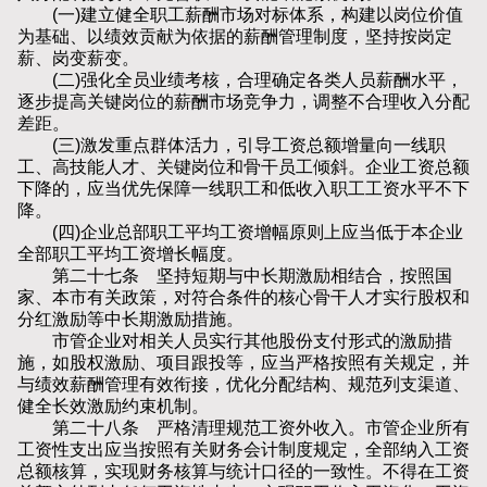
(一)建立健全职工薪酬市场对标体系，构建以岗位价值
为基础、以绩效贡献为依据的薪酬管理制度，坚持按岗定
薪、岗变薪变。
(二)强化全员业绩考核，合理确定各类人员薪酬水平，
逐步提高关键岗位的薪酬市场竞争力，调整不合理收入分配
差距。
(三)激发重点群体活力，引导工资总额增量向一线职
工、高技能人才、关键岗位和骨干员工倾斜。企业工资总额
下降的，应当优先保障一线职工和低收入职工工资水平不下
降。
(四)企业总部职工平均工资增幅原则上应当低于本企业
全部职工平均工资增长幅度。
第二十七条 坚持短期与中长期激励相结合，按照国
家、本市有关政策，对符合条件的核心骨干人才实行股权和
分红激励等中长期激励措施。
市管企业对相关人员实行其他股份支付形式的激励措
施，如股权激励、项目跟投等，应当严格按照有关规定，并
与绩效薪酬管理有效衔接，优化分配结构、规范列支渠道、
健全长效激励约束机制。
第二十八条 严格清理规范工资外收入。市管企业所有
工资性支出应当按照有关财务会计制度规定，全部纳入工资
总额核算，实现财务核算与统计口径的一致性。不得在工资