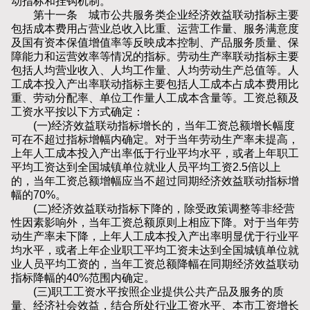
动指标和挂钩机制。
第十一条 城市公共服务类企业经济效益联动指标主要
包括成本费用占营业总收入比重、运营工作量、服务满意度
及国有资本保值增值率等反映成本控制、产品服务质量、保
障能力和运营效率等情况的指标。劳动生产率联动指标主要
包括人均营业收入、人均工作量、人均劳动生产总值等。人
工成本投入产出率联动指标主要包括人工成本占成本费用比
重、劳动分配率、单位工作量人工成本含量等。工资总额及
工资水平按以下方式确定：
(一)经济效益联动指标增长的，当年工资总额增长幅度
可在不超过指标增幅内确定。对于当年劳动生产率未提高，
上年人工成本投入产出率低于行业平均水平，或者上年职工
平均工资达到全国城镇单位就业人员平均工资2.5倍以上
的，当年工资总额增幅应当不超过同期经济效益联动指标增
幅的70%。
(二)经济效益联动指标下降的，除受政策调整等非经营
性因素影响外，当年工资总额原则上相应下降。对于当年劳
动生产率未下降，上年人工成本投入产出率明显优于行业平
均水平，或者上年企业职工平均工资未达到全国城镇单位就
业人员平均工资的，当年工资总额降幅在同期经济效益联动
指标降幅的40%范围内确定。
(三)职工工资水平按照企业提供公共产品及服务的质
量、经济社会效益，结合所处行业工资水平、本市工资增长