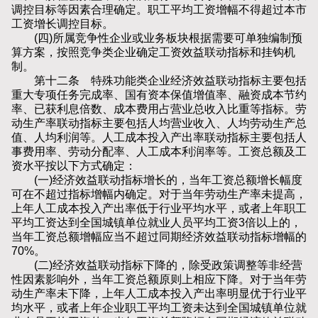
调控目标等因素合理确定。职工平均工资增幅不得超过本市
工资增长调控目标。
(四)所属竞争性企业或业务板块根据需要可单独编制预
算方案，按照竞争类企业确定工资效益联动指标和挂钩机
制。
第十二条 特殊功能类企业经济效益联动指标主要包括
重大专项任务完成率、国有资本保值增值率、融资成本节约
率、已获利息倍数、成本费用占营业总收入比重等指标。劳
动生产率联动指标主要包括人均营业收入、人均劳动生产总
值、人均利润等。人工成本投入产出率联动指标主要包括人
事费用率、劳动分配率、人工成本利润率等。工资总额及工
资水平按以下方式确定：
(一)经济效益联动指标增长的，当年工资总额增长幅度
可在不超过指标增幅内确定。对于当年劳动生产率未提高，
上年人工成本投入产出率低于行业平均水平，或者上年职工
平均工资达到全国城镇单位就业人员平均工资3倍以上的，
当年工资总额增幅应当不超过同期经济效益联动指标增幅的
70%。
(二)经济效益联动指标下降的，除受政策调整等非经营
性因素影响外，当年工资总额原则上相应下降。对于当年劳
动生产率未下降，上年人工成本投入产出率明显优于行业平
均水平，或者上年企业职工平均工资未达到全国城镇单位就