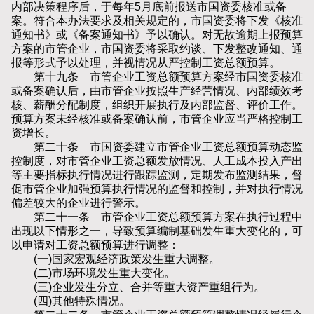
内部决策程序后，于每年5月底前报送市国资委核准或备
案。符合本办法要求及相关规定的，市国资委将下发《核准
通知书》或《备案通知书》予以确认。对无故逾期上报预算
方案的市管企业，市国资委将采取约谈、下发整改通知、通
报等形式予以处理，并视情况从严控制工资总额预算。
第十九条 市管企业工资总额预算方案经市国资委核准
或备案确认后，由市管企业按照生产经营情况、内部绩效考
核、薪酬分配制度，组织开展执行及内部监督、评价工作。
预算方案未经核准或备案确认前，市管企业应当严格控制工
资增长。
第二十条 市国资委建立市管企业工资总额预算动态监
控制度，对市管企业工资总额发放情况、人工成本投入产出
等主要指标执行情况进行跟踪监测，定期发布监测结果，督
促市管企业加强预算执行情况的监督和控制，并对执行情况
偏差较大的企业进行警示。
第二十一条 市管企业工资总额预算方案在执行过程中
出现以下情形之一，导致预算编制基础发生重大变化的，可
以申请对工资总额预算进行调整：
(一)国家宏观经济政策发生重大调整。
(二)市场环境发生重大变化。
(三)企业发生分立、合并等重大资产重组行为。
(四)其他特殊情况。