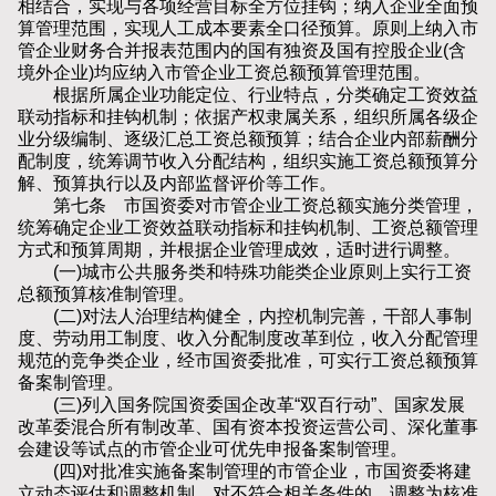
相结合，实现与各项经营目标全方位挂钩；纳入企业全面预
算管理范围，实现人工成本要素全口径预算。原则上纳入市
管企业财务合并报表范围内的国有独资及国有控股企业(含
境外企业)均应纳入市管企业工资总额预算管理范围。
根据所属企业功能定位、行业特点，分类确定工资效益
联动指标和挂钩机制；依据产权隶属关系，组织所属各级企
业分级编制、逐级汇总工资总额预算；结合企业内部薪酬分
配制度，统筹调节收入分配结构，组织实施工资总额预算分
解、预算执行以及内部监督评价等工作。
第七条 市国资委对市管企业工资总额实施分类管理，
统筹确定企业工资效益联动指标和挂钩机制、工资总额管理
方式和预算周期，并根据企业管理成效，适时进行调整。
(一)城市公共服务类和特殊功能类企业原则上实行工资
总额预算核准制管理。
(二)对法人治理结构健全，内控机制完善，干部人事制
度、劳动用工制度、收入分配制度改革到位，收入分配管理
规范的竞争类企业，经市国资委批准，可实行工资总额预算
备案制管理。
(三)列入国务院国资委国企改革“双百行动”、国家发展
改革委混合所有制改革、国有资本投资运营公司、深化董事
会建设等试点的市管企业可优先申报备案制管理。
(四)对批准实施备案制管理的市管企业，市国资委将建
立动态评估和调整机制，对不符合相关条件的，调整为核准