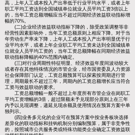
高，上年人工成本投入产出率低于行业平均水平，或者上年
职工平均工资达到全国城镇单位就业人员平均工资3倍以上
的，当年工资总额增幅应当不超过同期经济效益联动指标增
幅的70%。
(二)企业经济效益联动指标下降的，除受政策调整等非
经营性因素影响外，当年工资总额原则上相应下降。对于当
年劳动生产率未下降，上年人工成本投入产出率明显优于行
业平均水平，或者上年企业职工平均工资未达到全国城镇单
位就业人员平均工资的，当年工资总额降幅在同期经济效益
联动指标降幅的40%范围内确定。
(三)对行业周期性特征明显、经济效益年度间波动较大
或者存在其他特殊情况的市管企业，经市国资委及人力资源
社会保障部门认定，工资总额预算可以探索按周期进行管
理，周期最长不超过三年，周期内的工资总额增长应当符合
工资与效益联动的要求。
工资总额增幅一般不超过上年度所有市管企业在岗职工
平均工资增幅的3倍，超过限额未予兑现部分原则上在三年
内予以兑现调整，递延兑现余额及使用情况在预算方案中单
独列示。
(四)业务多元化的企业可在预算方案中按业务板块选择
差异化的联动指标和挂钩机制分别编制预算，属于非竞争性
的，按照城市公共服务类或特殊功能类企业确定工资效益联