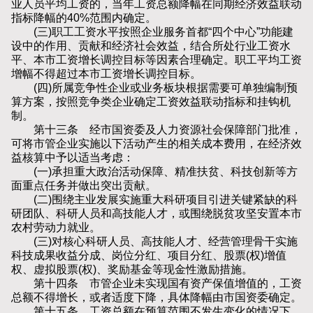
业人员平均工资的，当年工资总额降幅在同期经济效益联动
指标降幅的40%范围内确定。
(三)职工工资水平按照企业服务首都“四个中心”功能建
设中的作用、贡献和经济社会效益，结合所处行业工资水
平、本市工资增长调控目标等因素合理确定。职工平均工资
增幅不得超过本市工资增长调控目标。
(四)所属竞争性企业或业务板块根据需要可单独编制预
算方案，按照竞争类企业确定工资效益联动指标和挂钩机
制。
第十三条 经市国资委及人力资源社会保障部门批准，
可将市管企业实施以下活动产生的相关成本费用，在经济效
益核算中予以适当考虑：
(一)承担重大政治活动保障、精准扶贫、科技创新等方
面重点任务并做出突出贡献。
(二)围绕主业发展实施重大科研项目引进关键紧缺的科
研团队、科研人员和高技能人才，或围绕脱贫攻坚安置本市
农村劳动力就业。
(三)对核心科研人员、高技能人才、经营管理骨干实施
科技成果收益分成、岗位分红、项目分红、股票(权)增值
权、虚拟股票(权)、奖励基金等现金性激励措施。
第十四条 市管企业未实现国有资产保值增值的，工资
总额不得增长，或者适度下降，具体降幅由市国资委确定。
第十五条 工资总额在预算范围不发生变化的情况下，