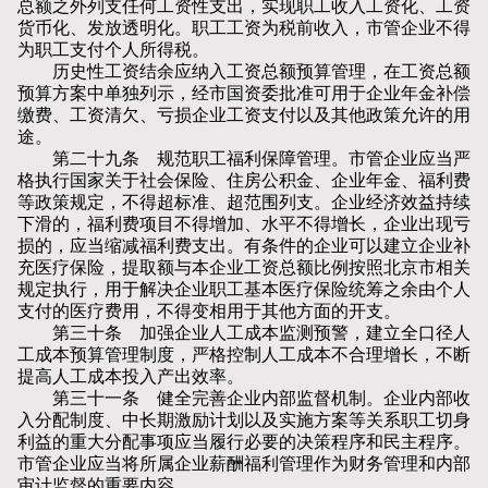
总额之外列支任何工资性支出，实现职工收入工资化、工资
货币化、发放透明化。职工工资为税前收入，市管企业不得
为职工支付个人所得税。
历史性工资结余应纳入工资总额预算管理，在工资总额
预算方案中单独列示，经市国资委批准可用于企业年金补偿
缴费、工资清欠、亏损企业工资支付以及其他政策允许的用
途。
第二十九条 规范职工福利保障管理。市管企业应当严
格执行国家关于社会保险、住房公积金、企业年金、福利费
等政策规定，不得超标准、超范围列支。企业经济效益持续
下滑的，福利费项目不得增加、水平不得增长，企业出现亏
损的，应当缩减福利费支出。有条件的企业可以建立企业补
充医疗保险，提取额与本企业工资总额比例按照北京市相关
规定执行，用于解决企业职工基本医疗保险统筹之余由个人
支付的医疗费用，不得变相用于其他方面的开支。
第三十条 加强企业人工成本监测预警，建立全口径人
工成本预算管理制度，严格控制人工成本不合理增长，不断
提高人工成本投入产出效率。
第三十一条 健全完善企业内部监督机制。企业内部收
入分配制度、中长期激励计划以及实施方案等关系职工切身
利益的重大分配事项应当履行必要的决策程序和民主程序。
市管企业应当将所属企业薪酬福利管理作为财务管理和内部
审计监督的重要内容。