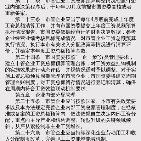
第二十二条 市管企业工资总额预算调整情况经履行企
业内部决策程序后，于每年10月底前报市国资委复核或者
重新备案。
第二十三条 市管企业应当于每年4月底前完成上年度
工资总额清算工作，并向市国资委提交上年度工资总额预算
执行情况报告。市国资委依据经审计的财务决算数据，参考
企业经营业绩考核目标完成情况，对市管企业工资总额预算
执行情况、执行本市有关收入分配政策等情况进行清算评
价，并确定本年度工资总额预算基数。
第二十四条 市国资委按照“一企一策”分类管理要求，
建立市管企业工资总额预算管理台账，对工资效益挂钩机制
的实施效果进行动态评估，并视情况适时予以调整。对于实
施工资总额预算周期管理的市管企业，市国资委将建立周期
管理台账制度，对工资总额留存情况进行登记和清算，确保
在周期内符合工资效益联动机制要求。
第五章 企业内部分配管理
第二十五条 市管企业应当按照国家、本市有关政策要
求以及本办法规定完善企业内部工资总额管理制度，在经核
准或备案的工资总额预算内，依法依规自主决定内部工资分
配，重点向主导产业和结构调整、转型升级的关键领域倾
斜，从严从紧控制非主业工资增长。
第二十六条 市管企业应当持续深化企业劳动用工和收
入分配制度改革，完善职工工资能增能减机制。