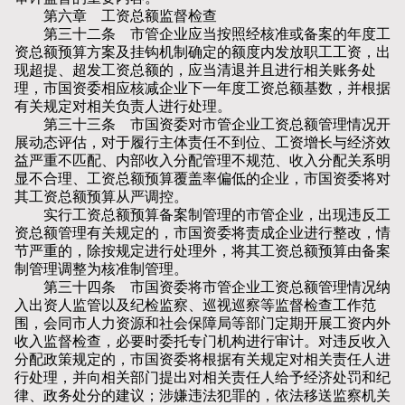
第六章 工资总额监督检查
第三十二条 市管企业应当按照经核准或备案的年度工
资总额预算方案及挂钩机制确定的额度内发放职工工资，出
现超提、超发工资总额的，应当清退并且进行相关账务处
理，市国资委相应核减企业下一年度工资总额基数，并根据
有关规定对相关负责人进行处理。
第三十三条 市国资委对市管企业工资总额管理情况开
展动态评估，对于履行主体责任不到位、工资增长与经济效
益严重不匹配、内部收入分配管理不规范、收入分配关系明
显不合理、工资总额预算覆盖率偏低的企业，市国资委将对
其工资总额预算从严调控。
实行工资总额预算备案制管理的市管企业，出现违反工
资总额管理有关规定的，市国资委将责成企业进行整改，情
节严重的，除按规定进行处理外，将其工资总额预算由备案
制管理调整为核准制管理。
第三十四条 市国资委将市管企业工资总额管理情况纳
入出资人监管以及纪检监察、巡视巡察等监督检查工作范
围，会同市人力资源和社会保障局等部门定期开展工资内外
收入监督检查，必要时委托专门机构进行审计。对违反收入
分配政策规定的，市国资委将根据有关规定对相关责任人进
行处理，并向相关部门提出对相关责任人给予经济处罚和纪
律、政务处分的建议；涉嫌违法犯罪的，依法移送监察机关