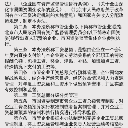
法》、《企业国有资产监督管理暂行条例》、《关于全面深
化市属国资国企改革的意见》、《北京市人民政府关于改革
国有企业工资决定机制的实施意见》和国家有关收入分配政
策规定，制定本办法。
第二条 本办法所称市管企业(以下简称市管企业)是指
北京市人民政府国有资产监督管理委员会(以下简称市国资
委)履行出资人职责的企业。市国资委监管集体企业参照执
行。
第三条 本办法所称工资总额，是指由企业在一个会计
年度内直接支付给与本企业建立劳动关系的全部职工的劳动
报酬总额，包括工资、奖金、津贴、补贴、加班加点工资、
特殊情况下支付的工资等。
第四条 市管企业工资总额实行预算管理。企业围绕发
展战略规划，结合生产经营目标、经济效益情况和人力资源
管理，对年度工资总额和工资水平做出预算安排，并且实施
有效控制和监督。
第二章 工资总额分级分类管理
第五条 市国资委制定市管企业工资总额管理制度，对
企业工资总额预算实行核准制或者备案制管理，并对企业工
资总额预算的编制和执行情况进行指导和监督。
第六条 市管企业根据本办法制定和完善企业工资总额
管理制度，将工资总额管理与企业负责人经营业绩考核指标