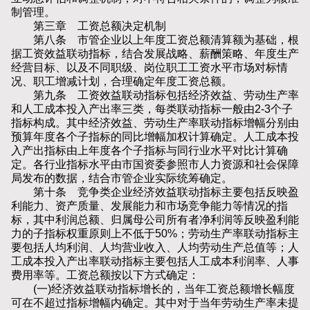
制管理。
第三章 工资总额决定机制
第八条 市管企业以上年度工资总额清算额为基础，根
据工资效益联动指标，结合发展战略、薪酬策略、年度生产
经营目标、以及不同职级、岗位职工工资水平市场对标情
况、职工增减计划，合理确定年度工资总额。
第九条 工资效益联动指标包括经济效益、劳动生产率
和人工成本投入产出率三类，每类联动指标一般由2-3个子
指标构成。其中经济效益、劳动生产率联动指标增幅分别由
预算年度各个子指标的同比增幅加权计算确定。人工成本投
入产出指标由上年度各个子指标与同行业水平对比计算确
定。各行业指标水平由市国资委参照市人力资源和社会保障
局发布的数据，结合市管企业实际统筹确定。
第十条 竞争类企业经济效益联动指标主要包括反映盈
利能力、资产质量、发展能力和市场竞争能力等情况的指
标，其中利润总额、归属母公司所有者净利润等反映盈利能
力的子指标权重原则上不低于50%；劳动生产率联动指标主
要包括人均利润、人均营业收入、人均劳动生产总值等；人
工成本投入产出率联动指标主要包括人工成本利润率、人事
费用率等。工资总额按以下方式确定：
(一)经济效益联动指标增长的，当年工资总额增长幅度
可在不超过指标增幅内确定。其中对于当年劳动生产率未提