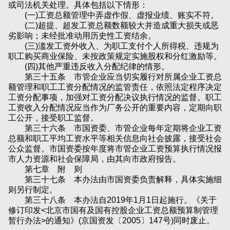
或司法机关处理。具体包括以下情形：
(一)工资总额管理中弄虚作假、虚报业绩、账实不符。
(二)超提、超发工资总额数额较大并造成重大损失或恶
劣影响；未经批准动用历史性工资结余。
(三)滥发工资外收入、为职工支付个人所得税、违规为
职工购买商业保险、未按政策规定实施股权和分红激励等。
(四)其他严重违反收入分配纪律的情形。
第三十五条 市管企业应当切实履行对所属企业工资总
额管理和职工工资分配情况的监管责任，依照法定程序决定
工资分配事项，加强对工资分配决议执行情况的监督。职工
工资收入分配情况应当作为厂务公开的重要内容，定期向职
工公开，接受职工监督。
第三十六条 市国资委、市管企业每年定期将企业工资
总额和职工平均工资水平等相关信息向社会披露，接受社会
公众监督。市国资委按年度将市管企业工资预算执行情况报
市人力资源和社会保障局，由其向市政府报告。
第七章 附 则
第三十七条 本办法由市国资委负责解释，具体实施细
则另行制定。
第三十八条 本办法自2019年1月1日起施行。《关于
修订印发<北京市国有及国有控股企业工资总额预算制管理
暂行办法>的通知》(京国资发〔2005〕147号)同时废止。