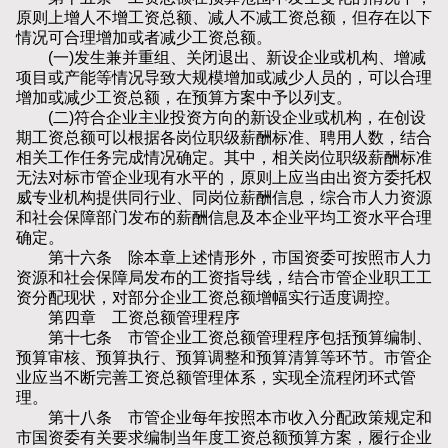
原则上增人不增工资总额、减人不减工资总额，但存在以下
情况可合理增加或者减少工资总额。
(一)发生兼并重组、关闭退出、新设企业或机构、增减
项目或产能等情况导致大规模增加或减少人员的，可以合理
增加或减少工资总额，在预算方案中予以列支。
(二)符合企业主业投资方向的新设企业或机构，在创设
期工资总额可以根据各岗位职级薪酬标准、聘用人数，结合
相关工作任务完成情况确定。其中，相关岗位职级薪酬标准
无法对标市管企业现有水平的，原则上应当由出资方委托权
威专业机构提供同行业、同岗位薪酬信息，综合市人力资源
和社会保障部门发布的薪酬信息及本企业平均工资水平合理
确定。
第十六条 除本章上述情形外，市国资委可按照市人力
资源和社会保障局发布的工资指导线，结合市管企业职工工
资分配现状，对部分企业工资总额增幅实行适度调控。
第四章 工资总额管理程序
第十七条 市管企业工资总额管理程序包括预算编制、
预算审核、预算执行、预算调整和预算清算等环节。市管企
业应当不断完善工资总额管理体系，实现全流程闭环式管
理。
第十八条 市管企业每年按照本市收入分配政策规定和
市国资委有关要求编制当年度工资总额预算方案，履行企业