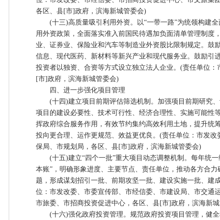
各区、县[市]政府，滨海新城管委会)
(十三)高质量吸引利用外资。以“一带一路”为统领构建全
用外资政策，全面落实准入前国民待遇加负面清单管理制度
业、证券业、保险业和汽车等制造业外资股比限制规定。鼓
信息、现代医药、新材料等新兴产业和现代服务业。鼓励引
投资者以独资、合资等方式设立独立法人企业。(责任单位：
[市]政府，滨海新城管委会)
四、进一步强化项目管理
(十四)建立项目前期评估筛选机制。加强项目前期研究、
项目的建设必要性、技术可行性、经济合理性、实施可能性
挥政府综合服务作用，有效节约集约高效利用土地，提升统
投向更合理、运作更规范、效益更优良。(责任单位：市发改
保局、市规划局，各区、县[市]政府，滨海新城管委会)
(十五)建立“四个一批”重大项目动态调整机制。每年统一
本账”，明确形象进度、主要节点、责任单位，推动各方合力
题，形成谋划招引一批、前期攻坚一批、建设实施一批、建成
位：市发改委、市委宣传部、市经信委、市建设局、市交通
市旅委、市招商投资促进中心，各区、县[市]政府，滨海新城
(十六)强化政府投资管理。规范政府投资项目管理，健全