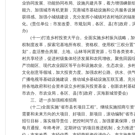
业协同发展、功能协同布局、设施共建共享，着力增强嵊新
能力。加强城市有机更新，完善城市基础设施和公共服务设施
获得感。加强小城镇建设，充分发挥小城镇对农村地区的辐
化。(责任单位：市发改委、市规划局，各区、县[市]政府，
办)
(十一)打造乡村投资大平台。全面实施乡村振兴战略，加快
权制度改革，探索宅基地所有权、资格权、使用权“三权分置
划”，盘活整合房屋、土地、山林等闲置资源，引导各类资本
村共享经济，促进村级集体经济发展和农民增收。聚焦田园
产功能区、现代农业园区等平台和设施农业、生态农业、乡
文化创意等领域，加大投资力度。加强农村公路、供水、供
广播电视等基础设施建设，推动城乡基础设施互联互通。充
持各地政府和社会资本设立乡村振兴投资基金，创新农村基础
市农办、市农业局，各区、县[市]政府，滨海新城管委会)
三、进一步加强精准招商
(十二)全面实施“省市县长项目工程”。继续实施招商引资
需要和未来方向的大项目、好项目、新项目，滚动编制“省市
招引目标，落实领导责任，把控时间节点，加强要素保障，优
每月通报、年终考评、定期评估”的项目推进机制，全力推进“
位：市发改委、市经信委、市招商投资促进中心、市文旅集