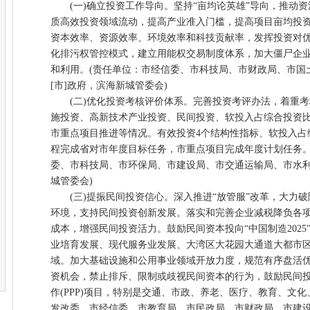
(一)确立投资工作导向。坚持“亩均论英雄”导向，推动资
质高效投资领域流动，提高产业准入门槛，提高项目亩均投
资本效率、资源效率、环境效率和科技贡献率，发挥投资对
化排污权管控模式，建立用能权交易制度体系，加大僵尸企
和利用。(责任单位：市经信委、市科技局、市财政局、市国
[市]政府，滨海新城管委会)
(二)优化投资考核评价体系。完善投资考评办法，着重考
施投资、高新技术产业投资、民间投资、软投入占综合投资
市重点项目推进等情况。有效投资4个结构性指标、软投入占
程完成省对市年度目标任务，市重点项目完成年度计划任务。
委、市科技局、市环保局、市建设局、市交通运输局、市水利
城管委会)
(三)提振民间投资信心。深入推进“放管服”改革，大力破
环境，支持民间投资创新发展。落实和完善企业减税降负各
成本，增强民间投资活力。鼓励民间资本投向“中国制造202
业培育发展、现代服务业发展、大湾区大花园大通道大都市
域。加大基础设施和公用事业领域开放力度，规范有序盘活
资机会，禁止排斥、限制或歧视民间资本的行为，鼓励民间
作(PPP)项目，特别是交通、市政、养老、医疗、教育、文
发改委、市经信委、市教育局、市民政局、市财政局、市建