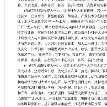
委、市发改委、市商务局，各区、县[市]政府，滨海新城管委
(九)打造创新投资大平台。加快科创大走廊建设，强化平
综合体、众创空间、新型孵化器、加速器、产业技术创新研
体；深入实施数字经济“一号工程”，积极推进“互联网+”“大数据
工厂”“无人车间”，助力数字经济与实体经济深度融合；充
技支行建设，实施科创企业培育工程，鼓励海内外科研人员
业研发投入与申报科技计划项目挂钩制度。加快文创大走廊建
造浙东唐诗之路、大运河绍兴段文化带，加大工业设计、文
视文化、艺术创作、动漫游戏等产业基地，建设一批重大文
化旅游产业。(责任单位：市科技局、市文广局、市委宣传部
社保局、市旅委、人行绍兴市中心支行，各区、县[市]政府，
(十)打造城市投资大平台。抓住全省大湾区大花园大通道
展的机遇，坚持规划引领，优化投资布局，持之以恒唱好“双城
加快发展绍兴中心城市，加强古城新城联动发展，优化城市
和地标性的镜湖大城市核心区，以大手笔项目打造一批特色
科研孵化园区和国际学校、国际医院、国际社区，集聚金融
和开发，谋划储备一批优质项目，推进历史街区改造提升，
绕诸暨市“北承南接、开放创新”发展战略，加快推动县域经
大市区紧密融合，提升诸暨城市能级。推进嵊新协同发展，