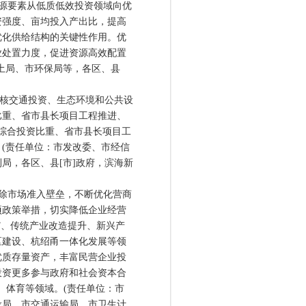
源要素从低质低效投资领域向优
资强度、亩均投入产出比，提高
优化供给结构的关键性作用。优
业处置力度，促进资源高效配置
土局、市环保局等，各区、县
核交通投资、生态环境和公共设
比重、省市县长项目工程推进、
综合投资比重、省市县长项目工
(责任单位：市发改委、市经信
局，各区、县[市]政府，滨海新
除市场准入壁垒，不断优化营商
项政策举措，切实降低企业经营
5”、传统产业改造提升、新兴产
区建设、杭绍甬一体化发展等领
优质存量资产，丰富民营企业投
投资更多参与政府和社会资本合
化、体育等领域。(责任单位：市
设局、市交通运输局、市卫生计