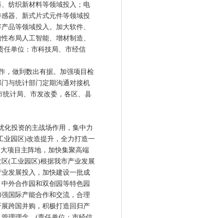
料、纺织新材料等领域投入；电
传感器、新式片式元件等领域投
容产品等领域投入。加大软件、
瞻性布局人工智能、增材制造、
责任单位：市科技局、市经信
作，做到数出有据。加强项目检
部门与统计部门定期沟通对接机
：市统计局、市发改委，各区、县
优化投资的主战场作用，集中力
工业园区)改造提升，全力打造一
资大项目主阵地，加快集聚高端
区(工业园区)根据我市产业发展
产业发展投入，加快建设一批成
、中外合作园和双创园等特色园
加强国际产能合作和交流，合理
开展跨国并购，积极打造回归产
管理理念。(责任单位：市经信