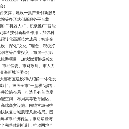
会)
台支撑，建设一批产业创新服务
究院等多形式创新服务平台载
+”“机器人+”，积极推广“智能
分发挥科技创新基金作用，加强科
来绍转化高新技术成果；实施企
设，深化“文化+”理念，积极打
化创意等产业投入，布局一批影
化旅游项目，加快激活和振兴文
、市经信委、市财政局、市人力
滨海新城管委会)
大都市区建设和杭绍甬一体化发
计”。按照全市“一盘棋”思路，
公共设施布局，打造具有首位度
功能空间，布局高等教育园区、
、高端商贸设施。围绕古城保护
加快恢复古城肌理风貌格局。围
济向城市经济转型，推动诸暨与
健全完善体制机制，推动两地产