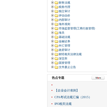
财务法规
税务代理
独立审计
评估估价
内部审计
海外准则
市场监督管理(工商行政管理)
海关
基础法规
金融证券
外汇管理
政府审计
财经相关法律法规
深交所
国资管理
文件废止公告
热点专题
【企业会计准则】
CPA考试法规汇编（2015）
IPO相关法规