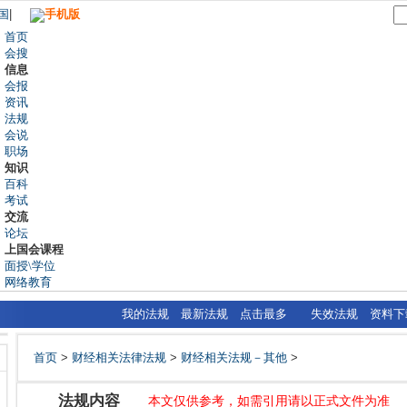
国
|
手机版
首页
会搜
信息
会报
资讯
法规
会说
职场
知识
百科
考试
交流
论坛
上国会课程
面授\学位
网络教育
我的法规
最新法规
点击最多
失效法规
资料下
首页
>
财经相关法律法规
>
财经相关法规－其他
>
法规内容
本文仅供参考，如需引用请以正式文件为准