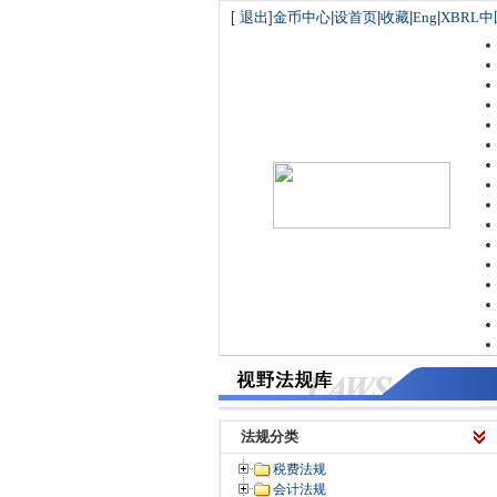
[
退出
]
金币中心
|
设首页
|
收藏
|
Eng
|
XBRL中
法规分类
税费法规
会计法规