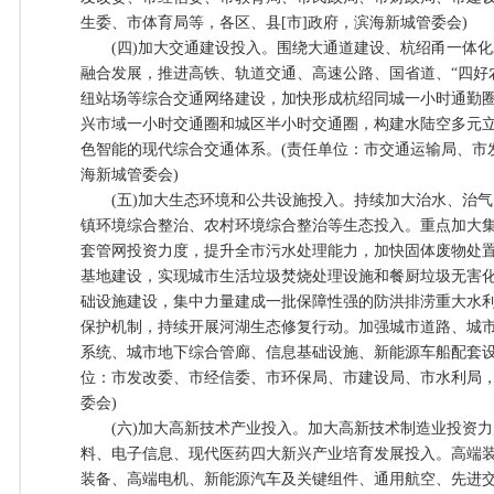
生委、市体育局等，各区、县[市]政府，滨海新城管委会)
(四)加大交通建设投入。围绕大通道建设、杭绍甬一体化
融合发展，推进高铁、轨道交通、高速公路、国省道、“四好
纽站场等综合交通网络建设，加快形成杭绍同城一小时通勤
兴市域一小时交通圈和城区半小时交通圈，构建水陆空多元
色智能的现代综合交通体系。(责任单位：市交通运输局、市发
海新城管委会)
(五)加大生态环境和公共设施投入。持续加大治水、治气
镇环境综合整治、农村环境综合整治等生态投入。重点加大
套管网投资力度，提升全市污水处理能力，加快固体废物处
基地建设，实现城市生活垃圾焚烧处理设施和餐厨垃圾无害
础设施建设，集中力量建成一批保障性强的防洪排涝重大水
保护机制，持续开展河湖生态修复行动。加强城市道路、城
系统、城市地下综合管廊、信息基础设施、新能源车船配套设
位：市发改委、市经信委、市环保局、市建设局、市水利局，
委会)
(六)加大高新技术产业投入。加大高新技术制造业投资力
料、电子信息、现代医药四大新兴产业培育发展投入。高端
装备、高端电机、新能源汽车及关键组件、通用航空、先进