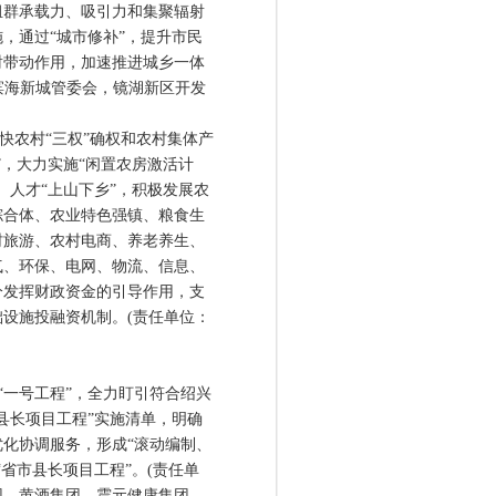
组群承载力、吸引力和集聚辐射
，通过“城市修补”，提升市民
射带动作用，加速推进城乡一体
滨海新城管委会，镜湖新区开发
农村“三权”确权和农村集体产
”，大力实施“闲置农房激活计
、人才“上山下乡”，积极发展农
综合体、农业特色强镇、粮食生
村旅游、农村电商、养老养生、
气、环保、电网、物流、信息、
分发挥财政资金的引导作用，支
设施投融资机制。(责任单位：
“一号工程”，全力盯引符合绍兴
县长项目工程”实施清单，明确
化协调服务，形成“滚动编制、
省市县长项目工程”。(责任单
团、黄酒集团、震元健康集团，