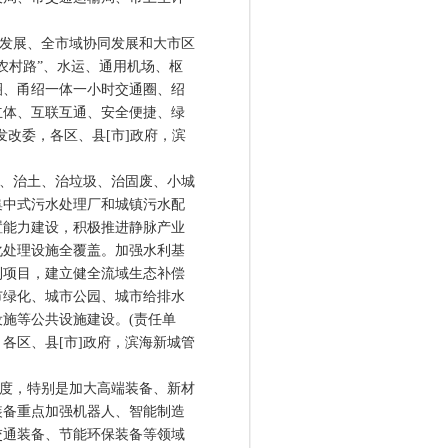
发展、全市域协同发展和大市区
农村路”、水运、通用机场、枢
圈、甬绍一体一小时交通圈、绍
立体、互联互通、安全便捷、绿
改委，各区、县[市]政府，滨
、治土、治垃圾、治固废、小城
集中式污水处理厂和城镇污水配
置能力建设，积极推进静脉产业
化处理设施全覆盖。加强水利基
利项目，建立健全流域生态补偿
市绿化、城市公园、城市给排水
施等公共设施建设。(责任单
各区、县[市]政府，滨海新城管
度，特别是加大高端装备、新材
装备重点加强机器人、智能制造
交通装备、节能环保装备等领域