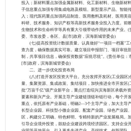
投入；新材料重点加强金属新材料、化工新材料、生物新材
子信息重点加强专用集成电路及模组、新型显示产品、智能
入；现代医药重点加强药品制造、医用敷料及耗材、医用美
科研、技术服务、知识产权等高新技术服务业投入力度。前
生物技术和生命科学等具有重大引领带动作用的未来产业。(
委、市发改委，各区、县[市]政府，滨海新城管委会)
(七)提高投资统计数据质量。认真做好“一项目一档案”工
查力度，确保数据真实可靠。建立项目申报部门、项目审批
制，共享项目信息，确保投资数据“应统尽统”。(责任单位
[市]政府，滨海新城管委会)
二、进一步优化投资布局
(八)打造开发区投资大平台。充分发挥开发区(工业园区)
量、集聚资源、集成政策、集结项目，加快推进全市开发区(
批“万亩千亿”级产业新平台，重点打造绍兴滨海新区承载外
要素和新兴产业。开展主导产业建链强链补链行动，每个开发
重点，依托原有产业基础，明确2—3个主导产业，加大主导
长型企业园、科技型小微企业园、配套产业园、绿色产业园
区，构建分工明确、特色鲜明、专精特新的产业发展格局。
引导企业境外投资，鼓励企业建设跨境经济园区。支持企业
业园等开放平台，引入更多先进产业、高端技术、创新团队、