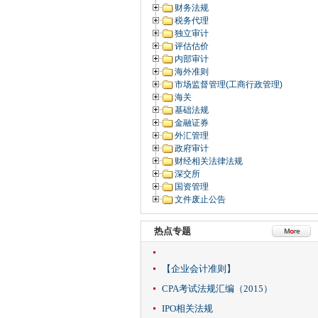
财务法规
税务代理
独立审计
评估估价
内部审计
海外准则
市场监督管理(工商行政管理)
海关
基础法规
金融证券
外汇管理
政府审计
财经相关法律法规
深交所
国资管理
文件废止公告
热点专题
【企业会计准则】
CPA考试法规汇编（2015）
IPO相关法规