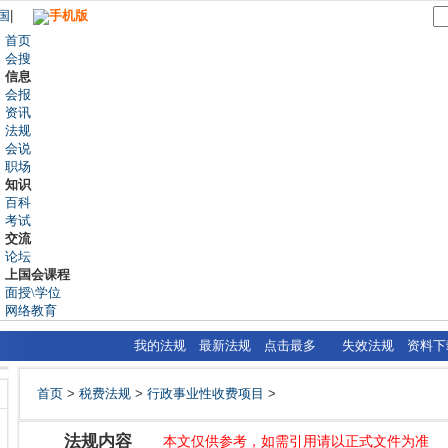
国
|
手机版
首页
会搜
信息
会报
资讯
法规
会说
职场
知识
百科
考试
交流
论坛
上国会课程
面授\学位
网络教育
我的法规
最新法规
点击最多
失效法规
资料下
首页
>
税费法规
>
行政事业性收费项目
>
法规内容
本文仅供参考，如需引用请以正式文件为准