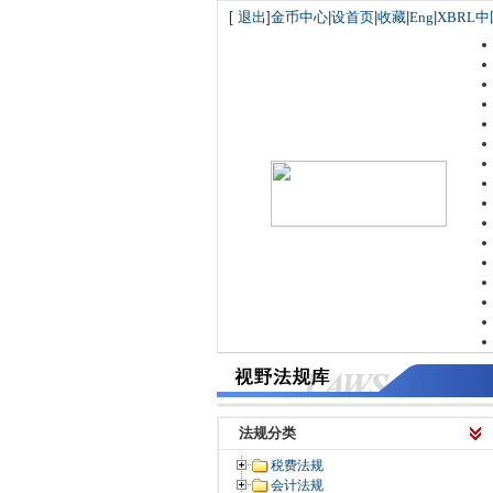
[
退出
]
金币中心
|
设首页
|
收藏
|
Eng
|
XBRL中
法规分类
税费法规
会计法规