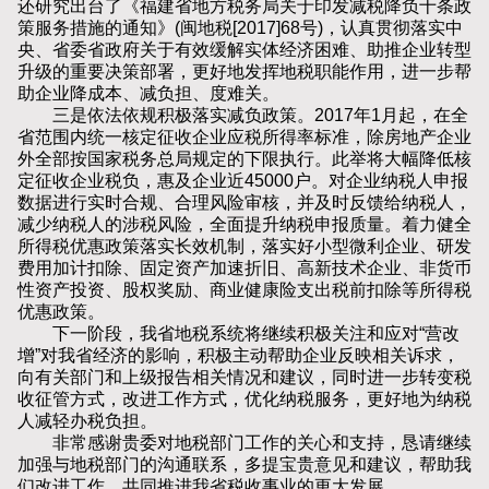
还研究出台了《福建省地方税务局关于印发减税降负十条政
策服务措施的通知》(闽地税[2017]68号)，认真贯彻落实中
央、省委省政府关于有效缓解实体经济困难、助推企业转型
升级的重要决策部署，更好地发挥地税职能作用，进一步帮
助企业降成本、减负担、度难关。
三是依法依规积极落实减负政策。2017年1月起，在全
省范围内统一核定征收企业应税所得率标准，除房地产企业
外全部按国家税务总局规定的下限执行。此举将大幅降低核
定征收企业税负，惠及企业近45000户。对企业纳税人申报
数据进行实时合规、合理风险审核，并及时反馈给纳税人，
减少纳税人的涉税风险，全面提升纳税申报质量。着力健全
所得税优惠政策落实长效机制，落实好小型微利企业、研发
费用加计扣除、固定资产加速折旧、高新技术企业、非货币
性资产投资、股权奖励、商业健康险支出税前扣除等所得税
优惠政策。
下一阶段，我省地税系统将继续积极关注和应对“营改
增”对我省经济的影响，积极主动帮助企业反映相关诉求，
向有关部门和上级报告相关情况和建议，同时进一步转变税
收征管方式，改进工作方式，优化纳税服务，更好地为纳税
人减轻办税负担。
非常感谢贵委对地税部门工作的关心和支持，恳请继续
加强与地税部门的沟通联系，多提宝贵意见和建议，帮助我
们改进工作，共同推进我省税收事业的更大发展。