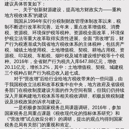
建议具体答复如下：
一、关于“创新财源建设，提高地方财政实力——重构
地方税收体系”的建议
我国从1994年实行分税制财政管理体制改革以来，税
制不断进行改革和完善。近年来，重点改革增值税、消费
税、资源税、环境保护税等税种。资源税全面改革，环境保
护税立法等重大改革取得实质性进展。全面 “营改增”后，财
产行为税逐渐成为我省地方税收体系的主体税种，包括房产
税、城镇土地使用税、土地增值税、契税、耕地占用税、资
源税、印花税、车船税、烟叶税及城市建设维护税等十个税
种。2016年，全省财产行为税共入库647.88亿元，增收
20.11亿元，增长3.2%，其中：土地增值税、契税、城建税
三个税种占财产行为税总收入超七成。
对于“营改增”后给行业给地方税收带来的一些问题，由
于我国税收立法权和改革权集中在中央，地方政府及省级税
务部门在税收制度建设方面的作为空间有限，但我们仍持续
深入开展构建地方税体系等相关税收调研、积极反映税制建
设及涉税政策的诉求与建议。
一是积极参加国家税务总局课题调研。2016年，参加
国家税务总局重点课题《税收现代化的指标体系研究》和
《“营改增”试点效应分析》的调研，提出的观点均得到国家
税务总局有关部门的重视和肯定。