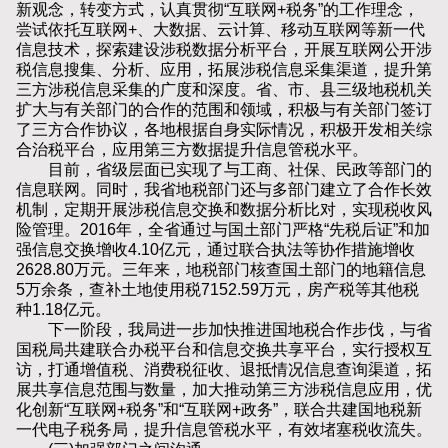
新观念，转变方式，认真贯彻“互联网+税务”的工作理念，
尝试依托互联网+、大数据、云计算、移动互联网等新一代
信息技术，探索建设涉税数据分析平台，开展互联网公开涉
税信息搜集、分析、应用，拓展涉税信息采集渠道，提升第
三方涉税信息采集的广度和深度。省、市、县三级地税机关
扩大与有关部门的合作的范围和领域，积极与有关部门签订
了三方合作协议，各地根据自身实际情况，积极开发相关综
合治税平台，应用第三方数据提升信息管税水平。
目前，省级层面已实现了与工商、社保、民政等部门的
信息联网。同时，我省地税部门还与多部门建立了合作长效
机制，定期开展涉税信息交换和数据分析比对，实现税收风
险管理。2016年，全省通过与国土部门严格“先税后证”和加
强信息交换增收4.10亿元，通过联合执法等协作措施增收
2628.80万元。三年来，地税部门核查国土部门的地籍信息
5万余条，查补土地使用税7152.59万元，房产税等其他税
种1.18亿元。
下一阶段，我局进一步加快推进国地税合作步伐，与省
国税局共建联合办税平台和信息交换共享平台，实行授权互
访，打通增值税、消费税征收、退抵情况信息查询渠道，拓
展共享信息范围与数量，加大推动第三方涉税信息应用，优
化创新“互联网+税务”和“互联网+政务”，联合共建国地税新
一代电子税务局，提升信息管税水平，有效堵塞税收流失。