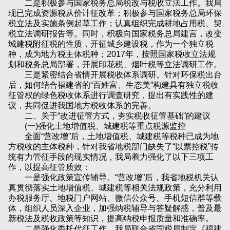
二是积极参与国家税务总局税改与税收立法工作。我局
现已完成资源税从价计征改革；积极参与国家税务总局环保
税立法及实施条例起草工作；认真组织完成耕地占用税、契
税立法调研报告等。同时，积极向国家税务总局建言，改变
城建税附征税的性质，开征城乡建设税，作为一个独立税
种，成为地方税主体税种；2017年，按照国家税收立法规
划和税务总局部署，开展印花税、烟叶税等立法调研工作。
三是紧密结合省情开展税收体系调研。针对环保税出台
后，如何结合福建省的“百姓富、生态美”构建具有独立税收
征管权的绿色税收体系进行调查研究，提出有实践性的建
议，共同促进我国地方税收体系的完善。
二、关于“改进征管方式，夯实税收征管基础”的建议
(一)强化土地增值税、城建税等重点税源监控
全面“营改增”后，土地增值税、城建税等税种已成为地
方税收的主体税种，针对我省地税部门缺失了“以票控税”传
统有力管征手段的现实情况，我局着力强化了以下三项工
作，以提高征管质效：
一是强化政策宣传辅导。“营改增”后，我省地税机关认
真贯彻落实土地增值税、城建税等相关法规政策，充分利用
办税服务厅、地税门户网站、微信公众号、手机短信群等载
体，组织人员深入企业，加强纳税辅导与答疑解惑，普及最
新税法及税收政策等知识，提高纳税申报质量和准确率。
二是强化委托代征工作。我局联合省国税局制定《福建