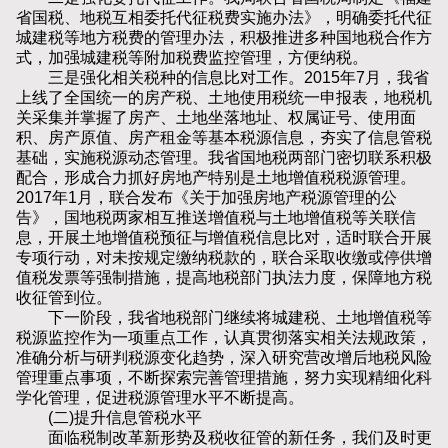
省国税、地税互相委托代征税费实施办法》，明确委托代征
城建税等地方税费的管理办法，积极推进多种国地税合作方
式，加强城建税等附加税费监控管理，方便纳税。
三是强化相关税种的信息比对工作。2015年7月，我省
上线了全国统一的房产税、土地使用税统一申报表，地税机
关采集并掌握了房产、土地坐落地址、权属证号、使用面
积、房产原值、房产租金等基本税源信息，夯实了信息管税
基础，实施税源动态管理。我省国地税两部门密切联系积极
配合，形成合力抓好房地产特别是土地增值税税源管理。
2017年1月，联合发布《关于加强房地产税源管理的公
告》，国地税两家相互推送增值税与土地增值税等关联信
息，开展土地增值税预征与增值税信息比对，适时联合开展
专项行动，对未按规定缴纳税款的，联合采取收缴或停供增
值税发票等强制措施，提高地税部门执法力度，保障地方税
收征管到位。
下一阶段，我省地税部门继续将城建税、土地增值税等
税源监控作为一项重点工作，认真贯彻落实相关法规政策，
准确分析与研判税源变化趋势，深入研究营改增后地税风险
管理重点事项，不断探索完善管理措施，努力实现精细化科
学化管理，促进税源管理水平不断提高。
(二)提升信息管税水平
面临税制改革新形势及税收征管的新任务，我们及时更