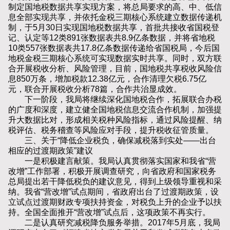
制定国地税数据共享实现方案，将总局要求的高、中、低信
息全部实现共享，并依托金税三期核心系统建立数据传递机
制，于5月30日实现国地税数据共享，首批共接收省国税登
记、认定等12类891张数据表共8.9亿条数据，并将省地税
10类557张数据表共17.8亿条数据传递给省国税局，今后国
地税金税三期核心系统可实现数据实时共享。同时，双方联
合开展税收分析、风险管理，目前，国地税共享税收风险信
息850万条，增加税款12.38亿元，合作清理欠税6.75亿
元，联合开展税收分析78篇，合作共治显成效。
下一阶段，我局将继续深化国地税合作，拓展联合办税
的广度和深度，建立健全国地税信息交流合作机制，加强提
升大数据比对，形成相关税种风险指标，通过风险提醒、纳
税评估、税务稽查等风险应对手段，提升税收征管质量。
三、关于“降低企业税负，确保减税落到实处——出台
相应的过渡期政策”建议
一是积极建言献策。我局认真贯彻落实国家和我省“营
改增”工作部署，积极开展调查研究，向省政府和国家税务
总局提出若干降低税负的建议意见，得到上级领导重视和采
纳。我省“营改增”试点期间，省政府出台了过渡期政策，设
立试点过渡期财政专项扶持资金，对税负上升的企业予以扶
持。全国全面推开“营改增”试点后，这项政策不再实行。
二是认真研究减税降负服务举措。2017年5月底，我局