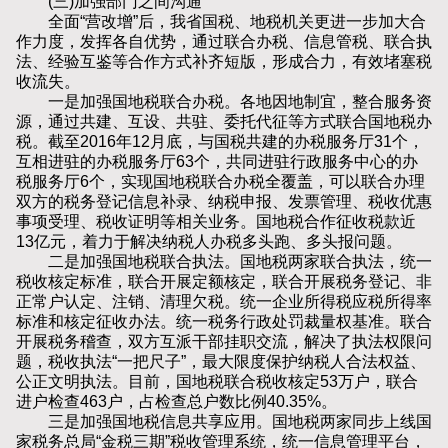
(三)加强部门之间沟通
全面“营改增”后，我省国税、地税机关更进一步加大合
作力度，发挥各自优势，通过联合办税、信息管税、联合执
法、经验互鉴等合作方式补齐短版，形成合力，有效堵塞税
收流失。
一是加强国地税联合办税。各地因地制宜，整合服务资
源，通过共建、互设、共驻、委托代征等方式联合国地税办
税。截至2016年12月底，与国税共建的办税服务厅31个，
互相进驻的办税服务厅63个，共同进驻行政服务中心的办
税服务厅6个，实现国地税联合办税全覆盖，可以联合办理
双方的税务登记信息补录、纳税申报、发票管理、税收优惠
事项受理、税收证明等相关业务。国地税合作征收税款近
13亿元，着力于解决纳税人办税多头跑、多头报问题。
二是加强国地税联合执法。国地税两家联合执法，统一
税收核定标准，联合开展定额核定，联合开展税务登记、非
正常户认定、注销、清理欠税。统一企业所得税应税所得率
标准和核定征收办法。统一税务行政处罚裁量权基准。联合
开展税务稽查，双方互派干部挂职交流，解决了执法权限问
题，税收执法“一把尺子”，最大限度保护纳税人合法权益、
公正文明执法。目前，国地税联合税收核定53万户，联合
进户检查463户，占检查总户数比例40.35%。
三是加强国地税信息共享应用。国地税两家同步上线国
家税务总局“金税三期”税收管理系统，统一信息管理平台，