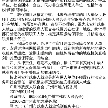
审需缴纳保障金而未按时缴纳的本市行政区域内的机关、事业
单位、社会团体、企业、民办非企业等用人单位，包括外地
(外商)驻穗单位。
二、敦促期限及核定征收。凡未办理年审的用人单位，必
须于2017年9月30日前到残疾人联合会年审服务点办理年审
(年审地址、所需资料详见)。逾期不办理的，视为未安排残疾
人就业，由经管的残疾人联合会根据其在社保、地税、统计等
部门登记的在职职工人数，核定其应缴纳保障金，并移送地方
税务机关代征。
三、保障金缴纳。办理了年审且需缴纳保障金的用人单
位，应通过地税网报系统自行缴纳，或到机构所在地的地税办
税服务厅缴款。逾期未缴纳的，由机构所在地的地税机关直接
划扣其应缴保障金、滞纳金。
四、法律责任。逾期不办理的，按《广东省实施<中华人
民共和国残疾人保障法>办法》、《广州市按比例安排残疾人
就业办法》等有关规定加收滞纳金。
按比例安排残疾人就业是所有用人单位必须履行的法定义
务和社会责任，请积极选择适宜岗位安排残疾人就业。
广州市残疾人联合会 广州市地方税务局
2017年9月4日
联系电话：86505184(广州市残疾人联合会)
12366-2(广州市地方税务局)
网 址： (广州市残疾人就业培训服务中心)