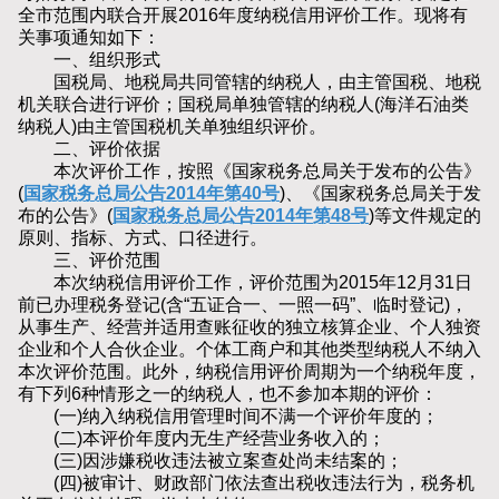
全市范围内联合开展2016年度纳税信用评价工作。现将有
关事项通知如下：
一、组织形式
国税局、地税局共同管辖的纳税人，由主管国税、地税
机关联合进行评价；国税局单独管辖的纳税人(海洋石油类
纳税人)由主管国税机关单独组织评价。
二、评价依据
本次评价工作，按照《国家税务总局关于发布的公告》
(
国家税务总局公告2014年第40号
)、《国家税务总局关于发
布的公告》(
国家税务总局公告2014年第48号
)等文件规定的
原则、指标、方式、口径进行。
三、评价范围
本次纳税信用评价工作，评价范围为2015年12月31日
前已办理税务登记(含“五证合一、一照一码”、临时登记)，
从事生产、经营并适用查账征收的独立核算企业、个人独资
企业和个人合伙企业。个体工商户和其他类型纳税人不纳入
本次评价范围。此外，纳税信用评价周期为一个纳税年度，
有下列6种情形之一的纳税人，也不参加本期的评价：
(一)纳入纳税信用管理时间不满一个评价年度的；
(二)本评价年度内无生产经营业务收入的；
(三)因涉嫌税收违法被立案查处尚未结案的；
(四)被审计、财政部门依法查出税收违法行为，税务机