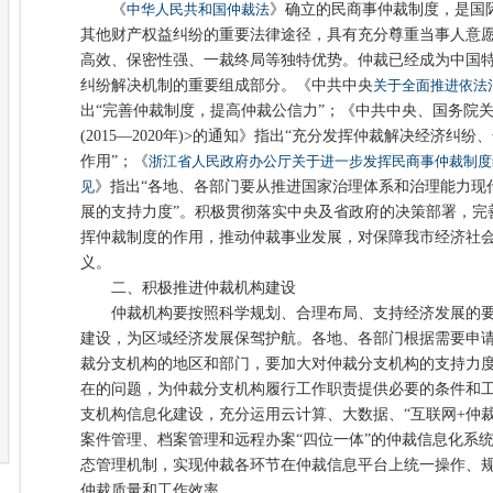
《
中华人民共和国仲裁法
》确立的民商事仲裁制度，是国
其他财产权益纠纷的重要法律途径，具有充分尊重当事人意
高效、保密性强、一裁终局等独特优势。仲裁已经成为中国
纠纷解决机制的重要组成部分。《中共中央
关于全面推进依法
出“完善仲裁制度，提高仲裁公信力”；《中共中央、国务院
(2015—2020年)>的通知》指出“充分发挥仲裁解决经济
作用”；《
浙江省人民政府办公厅关于进一步发挥民商事仲裁制度
见
》指出“各地、各部门要从推进国家治理体系和治理能力现
展的支持力度”。积极贯彻落实中央及省政府的决策部署，完
挥仲裁制度的作用，推动仲裁事业发展，对保障我市经济社
义。
二、积极推进仲裁机构建设
仲裁机构要按照科学规划、合理布局、支持经济发展的要
建设，为区域经济发展保驾护航。各地、各部门根据需要申
裁分支机构的地区和部门，要加大对仲裁分支机构的支持力
在的问题，为仲裁分支机构履行工作职责提供必要的条件和
支机构信息化建设，充分运用云计算、大数据、“互联网+仲
案件管理、档案管理和远程办案“四位一体”的仲裁信息化系
态管理机制，实现仲裁各环节在仲裁信息平台上统一操作、
仲裁质量和工作效率。