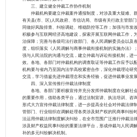
三、建立健全仲裁工作协作机制
仲裁机构要建立仲裁案件通报制度，对涉及重大疑难、群
有关县(市、区)人民政府、市信访局、市级有关行政主管部
同做好风险排查、纠纷调处、维稳防控等工作；加强与市发
积极参与互联网经济高地建设，探索开展互联网仲裁工作，
治保障；完善与各级司法行政部门、各人民调解委员会以及
度，组织落实《人民调解与商事仲裁衔接机制的实施办法》
强与人民法院的沟通与交流，建立仲裁与诉讼衔接机制，进
效。各地、各部门对仲裁机构的调查取证等仲裁工作应予以
机构要与省内乃至国内法学高校紧密合作，深化仲裁理论研
交流，学习借鉴先进仲裁理念和实务经验，促进仲裁事业发
四、深入宣传推行仲裁法律制度
各地、各部门要积极宣传并充分发挥仲裁制度在化解社会
的重要作用，借助各类平台，通过法制宣讲、执法培训、咨
形式大力宣传仲裁法律制度，进一步提高全社会对仲裁法律
管部门、行业组织在调解处理各类涉及财产权的民商事纠纷
法运用仲裁法律制度解决纠纷，在全市范围广泛推行仲裁法
涉及财产权益民事纠纷的重要法律平台，形成仲裁与人民调
补的多元纠纷解决机制。