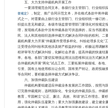
五、大力支持仲裁机构开展工作
一要清理规范合同文本。各级行业主管部门、行业组织应
督规定
》，制定、推广合同示范文本，并在格式条款中将仲裁
式之一。对需要由上级行业主管部门、行业组织统一修订的
织提出意见和建议。各级市场监督管理部门要强化对按规定
理，发现格式条款中没有仲裁条款可供选择的，应当书面通
民、法人和其他组织选择仲裁方式解决合同纠纷的权利。二要
裁机构要大力开展“仲裁案件受理多样化、纠纷处理多元化”
泛受理合同纠纷和其他涉及财产权益的纠纷，积极运用调解
程评审等方式解决纠纷，化解社会矛盾，提高仲裁的快速结
率。各地、各部门要切实增强运用法治思维和法治方式解决
合仲裁机构开展“两化”试点工作。三要拓展仲裁领域。各地
引资、国有土地使用权出让合同、国有资产转让、政府投融资
等合同时，要积极选择仲裁方式解决争议。
六、加强仲裁队伍建设
仲裁机构要组建适应仲裁业务发展的工作团队，按照与国
订完善仲裁规则，选聘国际化、专业化的仲裁员队伍。仲裁
教育，牢固树立“公正、廉洁、高效、和谐”的工作理念。要
用，强化仲裁队伍凝聚力；要大力加强廉政建设，建立健全
仲裁业务和人才建设，以全员教育培训和多样化岗位练兵提