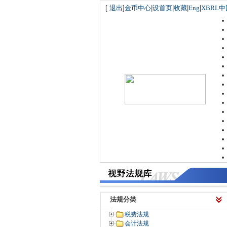
[
退出
]
金币中心
|
设首页
|
收藏
|
Eng
|
XBRL中
法规分类
税费法规
会计法规