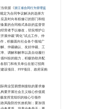
当依据《
浙江省合同行为管理监
规定为合同争议解决的选择方
，应及时向有权修订的部门和组
报备案的合同格式条款的监督管
知经营者予以修改，切实维护公
开展仲裁“两化”试点工作。仲
工作，积极面向社会各个领域广
和解、仲裁确认、友好仲裁、工
案率、调解和解率以及自动履行
矛盾纠纷的能力，积极协助并配
、各部门和有关单位在签订招商
建设项目、PPP项目、政府采购
际商业贸易惯例接轨的要求修
机构要开展社会主义核心价值观
积极发挥党组织的核心引领作
廉政风险防控长效机制；要加强
升业务素质，培养业务骨干；要