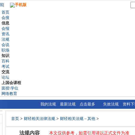
国
|
手机版
首页
会搜
信息
会报
资讯
法规
会说
职场
知识
百科
考试
交流
论坛
上国会课程
面授\学位
网络教育
我的法规
最新法规
点击最多
失效法规
资料下
首页
>
财经相关法律法规
>
财经相关法规－其他
>
法规内容
本文仅供参考，如需引用请以正式文件为准