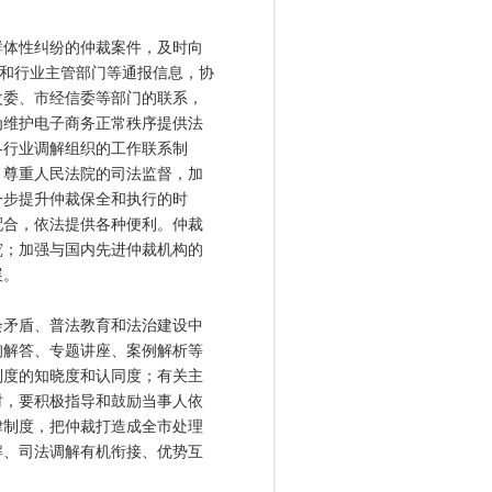
体性纠纷的仲裁案件，及时向
门和行业主管部门等通报信息，协
改委、市经信委等部门的联系，
为维护电子商务正常秩序提供法
各行业调解组织的工作联系制
；尊重人民法院的司法监督，加
一步提升仲裁保全和执行的时
配合，依法提供各种便利。仲裁
究；加强与国内先进仲裁机构的
展。
矛盾、普法教育和法治建设中
询解答、专题讲座、案例解析等
制度的知晓度和认同度；有关主
时，要积极指导和鼓励当事人依
律制度，把仲裁打造成全市处理
解、司法调解有机衔接、优势互