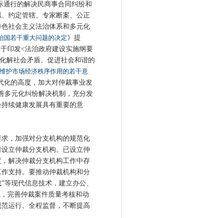
际通行的解决民商事合同纠纷和
愿、约定管辖、专家断案、公正
特色社会主义法治体系和多元化
治国若干重大问题的决定
》提
关于印发<法治政府建设实施纲要
纠纷、化解社会矛盾、促进社会和谐的
维护市场经济秩序作用的若干意
代化的高度，加大对仲裁事业发
善多元化纠纷解决机制，充分发
会持续健康发展具有重要的意
求，加强对分支机构的规范化
请设立仲裁分支机构。已设立仲
度，解决仲裁分支机构工作中存
工作支持。要推动仲裁机构和分
裁”等现代信息技术，建立办公、
统，完善仲裁案件质量考核和动
规范运行、全程监督，不断提高