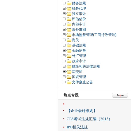
财务法规
税务代理
独立审计
评估估价
内部审计
海外准则
市场监督管理(工商行政管理)
海关
基础法规
金融证券
外汇管理
政府审计
财经相关法律法规
深交所
国资管理
文件废止公告
热点专题
【企业会计准则】
CPA考试法规汇编（2015）
IPO相关法规