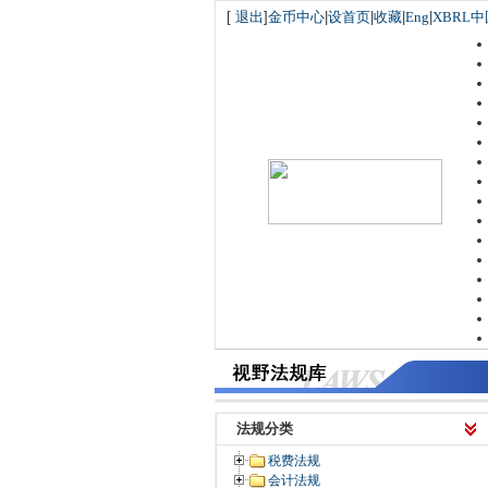
[
退出
]
金币中心
|
设首页
|
收藏
|
Eng
|
XBRL中
法规分类
税费法规
会计法规