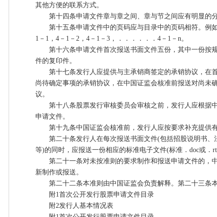
其他方便的联系方式。
第十四条申请文件章与章之间、章与节之间应有明显的分
第十五条申请文件中的页码应与目录中的页码相符。例如，
1－1，4－1－2，4－1－3，．．．．．．4－1－n。
第十六条申请文件首次报送书面文件五份，其中一份按规
件的复印件。
第十七条发行人应提供与主承销商签定的承销协议，在首
尚待确定事项的承销协议，在中国证监会核准前报送对尚未
议。
第十八条股票发行审核委员会审核之前，发行人应根据中
申请文件。
第十九条中国证监会核准前，发行人应按要求补充提供有
第二十条发行人在每次报送书面文件(包括招股说明书、
等)的同时，应报送一份相应的标准电子文件(标准．doc或．rt
第二十一条对未按准则的要求制作和报送申请文件的，中
新制作或报送。
第二十二条本准则由中国证监会负责解释。第二十三条本
附1首次公开发行股票申请文件目录
附2发行人基本情况表
附1首次公开发行股票申请文件目录