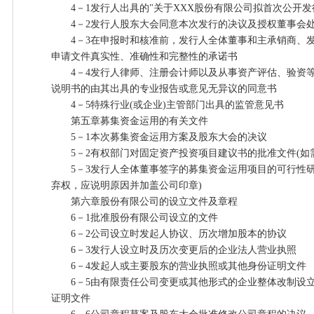
4－1发行人出具的"关于XXX股份有限公司拟首次公开发
4－2发行人股东大会同意本次发行的决议及授权董事会处
4－3在申报时和核准前，发行人全体董事和主承销商、发
申请文件真实性、准确性和完整性的承诺书
4－4发行人律师、注册会计师以及从事资产评估、验资等
说明书的由其出具的专业报告或意见无异议的同意书
4－5特殊行业(或企业)主管部门出具的监管意见书
第五章募集资金运用的有关文件
5－1本次募集资金运用方案及股东大会的决议
5－2有权部门对固定资产投资项目建议书的批准文件(如需
5－3发行人全体董事签字的募集资金运用项目的可行性研
弃权，应说明原因并加盖公司印章)
第六章股份有限公司的设立文件及章程
6－1批准股份有限公司设立的文件
6－2公司设立时发起人协议、历次增加股本的协议
6－3发行人设立时及历次变更后的企业法人营业执照
6－4发起人或主要股东的营业执照或其他身份证明文件
6－5由有限责任公司变更或其他形式的企业整体改制设立
证明文件