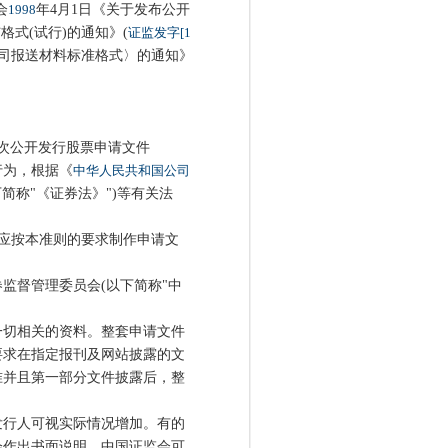
会
1998
年4月1日《关于发布公开
式(试行)的通知》(
证监发字[1
票公司报送材料标准格式〉的通知》
首次公开发行股票申请文件
为，根据《
中华人民共和国公司
下简称"《证券法》")等有关法
应按本准则的要求制作申请文
督管理委员会(以下简称"中
切相关的资料。整套申请文件
要求在指定报刊及网站披露的文
准并且第一部分文件披露后，整
行人可视实际情况增加。有的
会作出书面说明。中国证监会可