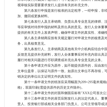
视审核实际需要要求发行人提供有关的补充文件。
第六条发行申报是发行核准的法定程序，一经申报，非经
加、撤回或更换材料。
第七条发行人及主承销商、负责出具专业意见的律师、注
等应审慎对待所申报的材料及所出具的意见。发行人全体董
提供的有关文件上发表声明，确保申请文件的真实性、准确
第八条主承销商应按有关规定履行对申请文件的核查及对
务，出具核查意见。
第九条发行人、主承销商及其他有关中介机构应结合中国
反馈意见提供补充材料，发行人全体董事应对补充内容出具
履行对相关问题进行尽职调查或补充出具专业意见的义务。
第十条申请文件应为原件，如不能提供原件的，应由发行
文单位盖章，以保证与原件一致。如原出文单位不再存续，
销决定的单位出文证明文件的真实性。
第十一条申请文件的纸张应采用幅面为209×295毫米规格
格)，双面印刷(需提供原件的历史文件除外)。
第十二条申请文件的封面和侧面应标有"XXX公司首次公
第十三条申请文件的扉页应附发行人的法定代表人、董事
责人、投资银行部或相关业务部门负责人、公司主管领导或