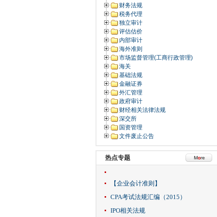
财务法规
税务代理
独立审计
评估估价
内部审计
海外准则
市场监督管理(工商行政管理)
海关
基础法规
金融证券
外汇管理
政府审计
财经相关法律法规
深交所
国资管理
文件废止公告
热点专题
【企业会计准则】
CPA考试法规汇编（2015）
IPO相关法规