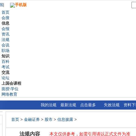
国
|
手机版
首页
会搜
信息
会报
资讯
法规
会说
职场
知识
百科
考试
交流
论坛
上国会课程
面授\学位
网络教育
我的法规
最新法规
点击最多
失效法规
资料下
首页
>
金融证券
>
股市
>
信息披露
>
法规内容
本文仅供参考，如需引用请以正式文件为准