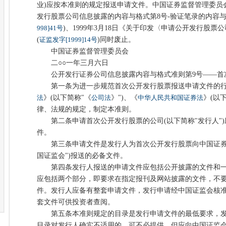
业)应按本准则的规定报送申请文件。中国证券监督管理委员
发行股票公司信息披露的内容与格式第8号-验证笔录的内容与格
998]41号
)、1999年3月18日《关于印发〈申请公开发行股
(
证监发字[1999]14号
)同时废止。
中国证券监督管理委员会
二○○一年三月六日
公开发行证券公司信息披露内容与格式准则第9号——
第一条为进一步规范首次公开发行股票报送申请文件的行
法
》(以下简称"《
公司法
》")、《
中华人民共和国证券法
》(以
律、法规的规定，制定本准则。
第二条申请首次公开发行股票的公司(以下简称"发行人")
件。
第三条申请文件是发行人为首次公开发行股票向中国证券监
国证监会")报送的必备文件。
第四条发行人报送的申请文件应包括公开披露的文件和一
应包括两个部分，即要求在指定报刊及网站披露的文件，不
件。发行人应备有整套申请文件，发行申请经中国证监会核
套文件可供投资者查阅。
第五条本准则规定的目录是发行申请文件的最低要求，发
目录对发行人确实不适用的，可不必提供，但应向中国证监