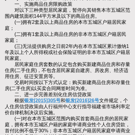
一、实施商品住房限购政策
对以下三种类型居民家庭，暂停向其销售本市五城区范
围内建筑面积144平方米及以下的商品住房。
(一)拥有2套及以上商品住房的本市五城区户籍居民家
庭；
(二)拥有1套及以上商品住房的非本市五城区户籍居民
家庭；
(三)无法提供购房之日前2年内在本市五城区累计缴纳1
年及以上个人所得税或社会保险证明的非本市五城区户籍居
民家庭。
居民家庭住房套数的认定包含购买新建商品住房和存量
住房(二手住房)，不包含居民家庭自建房、房改房、经济适
用住房、征迁安置房等。
交易时间按以下方式认定：购买新建商品住房和存量住
房(二手住房)以买卖合同网签时间为准。
二、进一步完善差别化住房信贷政策
根据
银发[2015]305号
和
银发[2016]26号
文件规定，个
人住房信贷政策由人行福州中心支行指导福建省市场利率定
价自律机制决议后实施。
(一)对在本市五城区范围内购买首套商品住房的居民家
庭，拥有本市五城区户籍的家庭申请商业性个人住房贷款，
首付比例不低于30%；非本市五城区户籍居民家庭申请商业