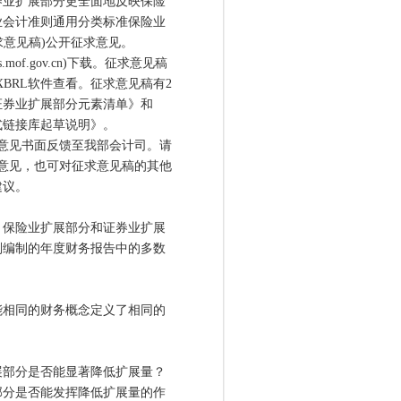
券业扩展部分更全面地反映保险
业会计准则通用分类标准保险业
求意见稿)公开征求意见。
of.gov.cn)下载。征求意见稿
XBRL软件查看。征求意见稿有2
证券业扩展部分元素清单》和
式链接库起草说明》。
将意见书面反馈至我部会计司。请
意见，也可对征求意见稿的其他
建议。
保险业扩展部分和证券业扩展
则编制的年度财务报告中的多数
相同的财务概念定义了相同的
部分是否能显著降低扩展量？
部分是否能发挥降低扩展量的作