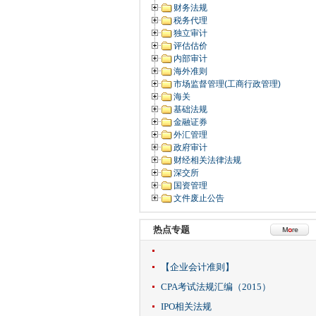
财务法规
税务代理
独立审计
评估估价
内部审计
海外准则
市场监督管理(工商行政管理)
海关
基础法规
金融证券
外汇管理
政府审计
财经相关法律法规
深交所
国资管理
文件废止公告
热点专题
【企业会计准则】
CPA考试法规汇编（2015）
IPO相关法规