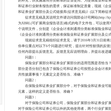
的补充，供实施通用分类标准的企业使用。为使保险业和证
和证券行业财务报告的需求，保证标准制定质量，现就《企
和证券业扩展部分及公式链接库(征求意见稿)》(以下简称征
征求意见稿及其说明文件请访问我部会计司网站(http://kjs.m
为XBRL(可扩展商业报告语言)格式的电子文件包，可以使用
个说明文件，分别是《企业会计准则通用分类标准保险业和
《企业会计准则通用分类标准保险业和证券业扩展部分及公
现就征求意见稿组织征求意见，请于2016年3月31日前
你单位重点对以下6个问题进行研究，提出针对性较强的反馈
任何内容提出反馈意见。反馈意见应说明理由，并提出改进
问题1：
保险业扩展部分和证券业扩展部分的适用范围是否恰当？
部分是否分别已包含了保险公司和证券公司按照企业会计准
共性披露事项？元素定义是否恰当、准确？
问题2：
在保险业和证券业扩展部分中，对于保险业和证券业可能
元素，这样的定义是否恰当、准确？
问题3：
对于保险公司和证券公司，保险业扩展部分和证券业扩展
对于保险公司和证券公司以外的其他使用者，两个行业扩展