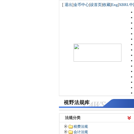
[
退出
]
金币中心
|
设首页
|
收藏
|
Eng
|
XBRL中
法规分类
税费法规
会计法规