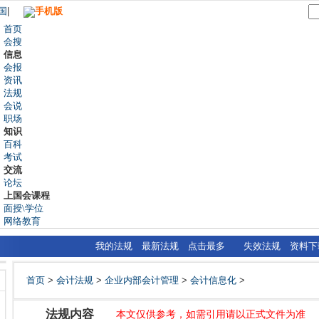
国
|
手机版
首页
会搜
信息
会报
资讯
法规
会说
职场
知识
百科
考试
交流
论坛
上国会课程
面授\学位
网络教育
我的法规
最新法规
点击最多
失效法规
资料下
首页
>
会计法规
>
企业内部会计管理
>
会计信息化
>
法规内容
本文仅供参考，如需引用请以正式文件为准