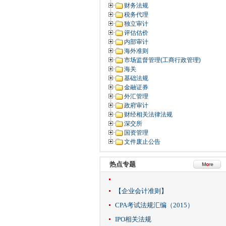
财务法规
税务代理
独立审计
评估估价
内部审计
海外准则
市场监督管理(工商行政管理)
海关
基础法规
金融证券
外汇管理
政府审计
财经相关法律法规
深交所
国资管理
文件废止公告
热点专题
【企业会计准则】
CPA考试法规汇编（2015）
IPO相关法规