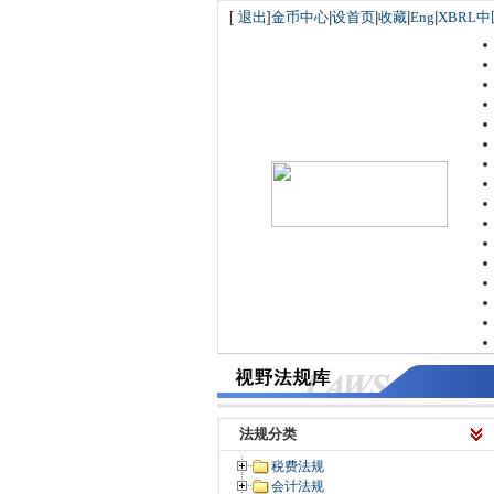
[
退出
]
金币中心
|
设首页
|
收藏
|
Eng
|
XBRL中
法规分类
税费法规
会计法规