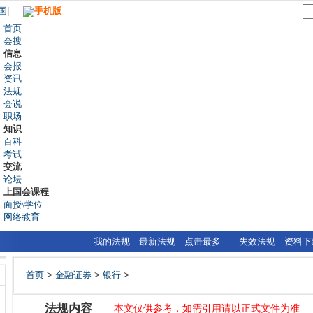
国
|
手机版
首页
会搜
信息
会报
资讯
法规
会说
职场
知识
百科
考试
交流
论坛
上国会课程
面授\学位
网络教育
我的法规
最新法规
点击最多
失效法规
资料下
首页
>
金融证券
>
银行
>
法规内容
本文仅供参考，如需引用请以正式文件为准