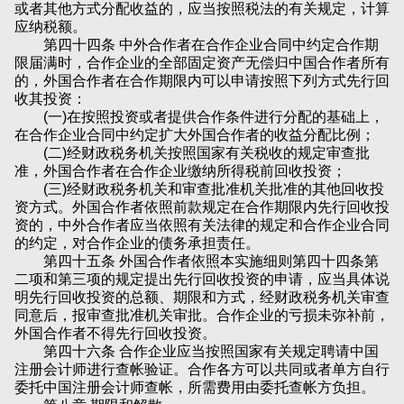
或者其他方式分配收益的，应当按照税法的有关规定，计算
应纳税额。
第四十四条 中外合作者在合作企业合同中约定合作期
限届满时，合作企业的全部固定资产无偿归中国合作者所有
的，外国合作者在合作期限内可以申请按照下列方式先行回
收其投资：
(一)在按照投资或者提供合作条件进行分配的基础上，
在合作企业合同中约定扩大外国合作者的收益分配比例；
(二)经财政税务机关按照国家有关税收的规定审查批
准，外国合作者在合作企业缴纳所得税前回收投资；
(三)经财政税务机关和审查批准机关批准的其他回收投
资方式。外国合作者依照前款规定在合作期限内先行回收投
资的，中外合作者应当依照有关法律的规定和合作企业合同
的约定，对合作企业的债务承担责任。
第四十五条 外国合作者依照本实施细则第四十四条第
二项和第三项的规定提出先行回收投资的申请，应当具体说
明先行回收投资的总额、期限和方式，经财政税务机关审查
同意后，报审查批准机关审批。合作企业的亏损未弥补前，
外国合作者不得先行回收投资。
第四十六条 合作企业应当按照国家有关规定聘请中国
注册会计师进行查帐验证。合作各方可以共同或者单方自行
委托中国注册会计师查帐，所需费用由委托查帐方负担。