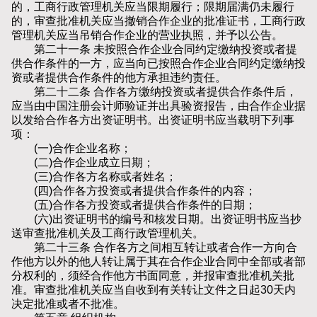
的，工商行政管理机关应当限期履行；限期届满仍未履行
的，审查批准机关应当撤销合作企业的批准证书，工商行政
管理机关应当吊销合作企业的营业执照，并予以公告。
第二十一条 未按照合作企业合同约定缴纳投资或者提
供合作条件的一方，应当向已按照合作企业合同约定缴纳投
资或者提供合作条件的他方承担违约责任。
第二十二条 合作各方缴纳投资或者提供合作条件后，
应当由中国注册会计师验证并出具验资报告，由合作企业据
以发给合作各方出资证明书。出资证明书应当载明下列事
项：
(一)合作企业名称；
(二)合作企业成立日期；
(三)合作各方名称或者姓名；
(四)合作各方投资或者提供合作条件的内容；
(五)合作各方投资或者提供合作条件的日期；
(六)出资证明书的编号和核发日期。出资证明书应当抄
送审查批准机关及工商行政管理机关。
第二十三条 合作各方之间相互转让或者合作一方向合
作他方以外的他人转让属于其在合作企业合同中全部或者部
分权利的，须经合作他方书面同意，并报审查批准机关批
准。审查批准机关应当自收到有关转让文件之日起30天内
决定批准或者不批准。