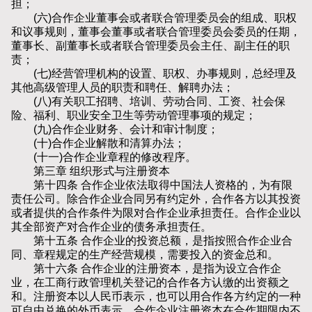
担；
(六)合作企业董事会或者联合管理委员会的组成、职权
和议事规则，董事会董事或者联合管理委员会委员的任期，
董事长、副董事长或者联合管理委员会主任、副主任的职
责；
(七)经营管理机构的设置、职权、办事规则，总经理及
其他高级管理人员的职责和聘任、解聘办法；
(八)有关职工招聘、培训、劳动合同、工资、社会保
险、福利、职业安全卫生等劳动管理事项的规定；
(九)合作企业财务、会计和审计制度；
(十)合作企业解散和清算办法；
(十一)合作企业章程的修改程序。
第三章 组织形式与注册资本
第十四条 合作企业依法取得中国法人资格的，为有限
责任公司。除合作企业合同另有约定外，合作各方以其投资
或者提供的合作条件为限对合作企业承担责任。合作企业以
其全部资产对合作企业的债务承担责任。
第十五条 合作企业的投资总额，是指按照合作企业合
同、章程规定的生产经营规模，需要投入的资金总和。
第十六条 合作企业的注册资本，是指为设立合作企
业，在工商行政管理机关登记的合作各方认缴的出资额之
和。注册资本以人民币表示，也可以用合作各方约定的一种
可自由兑换的外币表示。合作企业注册资本在合作期限内不