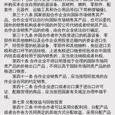
外购买本企业自用的机器设备、原材料、燃料、零部件、配
套件、元器件、运输工具和办公用品等(以下简称撐镒蕯)。
第三十八条 国家鼓励合作企业向国际市场销售其产
品。合作企业可以自行向国际市场销售其产品，也可以委托
国外的销售机构或者中国的外贸公司代销或者经销其产品。
合作企业销售产品的价格，由合作企业依法自行确定。
第三十九条 外国合作者作为投资进口的机器设备、零
部件和其他物料以及合作企业用投资总额内的资金进口生
产、经营所需的机器设备、零部件和其他物料，免征进口关
税和进口环节的流转税。上述免税进口物资经批准在中国境
内转卖或者转用于国内销售的，应当依法纳税或者补税。
第四十条 合作企业不得以明显低于合理的国际市场同
类产品的价格出口产品，不得以高于国际市场同类产品的价
格进口物资。
第四十一条 合作企业销售产品，应当按照经批准的合
作企业合同的约定销售。
第四十二条 合作企业进口或者出口属于进出口许可
证、配额管理的商品，应当按照国家有关规定办理申领手
续。
第七章 分配收益与回收投资
第四十三条 中外合作者可以采用分配利润、分配产品
或者合作各方共同商定的其他方式分配收益。采用分配产品