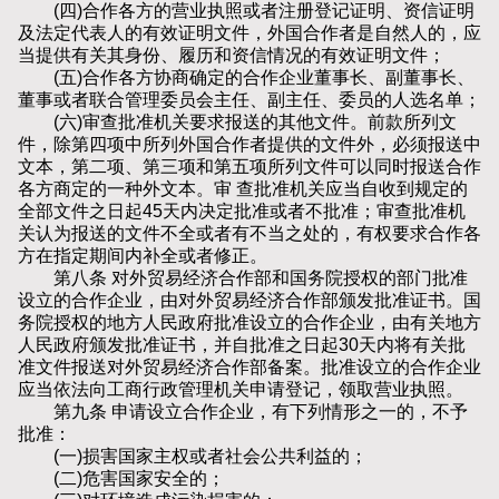
(四)合作各方的营业执照或者注册登记证明、资信证明
及法定代表人的有效证明文件，外国合作者是自然人的，应
当提供有关其身份、履历和资信情况的有效证明文件；
(五)合作各方协商确定的合作企业董事长、副董事长、
董事或者联合管理委员会主任、副主任、委员的人选名单；
(六)审查批准机关要求报送的其他文件。前款所列文
件，除第四项中所列外国合作者提供的文件外，必须报送中
文本，第二项、第三项和第五项所列文件可以同时报送合作
各方商定的一种外文本。审 查批准机关应当自收到规定的
全部文件之日起45天内决定批准或者不批准；审查批准机
关认为报送的文件不全或者有不当之处的，有权要求合作各
方在指定期间内补全或者修正。
第八条 对外贸易经济合作部和国务院授权的部门批准
设立的合作企业，由对外贸易经济合作部颁发批准证书。国
务院授权的地方人民政府批准设立的合作企业，由有关地方
人民政府颁发批准证书，并自批准之日起30天内将有关批
准文件报送对外贸易经济合作部备案。批准设立的合作企业
应当依法向工商行政管理机关申请登记，领取营业执照。
第九条 申请设立合作企业，有下列情形之一的，不予
批准：
(一)损害国家主权或者社会公共利益的；
(二)危害国家安全的；