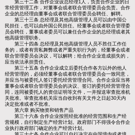
第三十二条 合作企业设总经理1人，负责合作企业的日
常经营管理工作，对董事会或者联合管理委员会负责。合作
企业的总经理由董事会或者联合管理委员会聘任、解聘。
第三十三条 总经理及其他高级管理人员可以由中国公
民担任，也可以由外国公民担任。经董事会或者联合管理委
员会聘任，董事或者委员可以兼任合作企业的总经理或者其
他高级管理职务。
第三十四条 总经理及其他高级管理人员不胜任工作任
务的，或者有营私舞弊或者严重失职行为的，经董事会或者
联合管理委员会决议，可以解聘；给合作企业造成损失的，
应当依法承担责任。
第三十五条 合作企业成立后委托合作各方以外的他人
经营管理的，必须经董事会或者联合管理委员会一致同意，
并应当与被委托人签订委托经营管理合同。合作企业应当将
董事会或者联合管理委员会的决议、签订的委托经营管理合
同，连同被委托人的资信证明等文件，一并报送审查批准机
关批准。审查批准机关应当自收到有关文件之日起30天内
决定批准或者不批准。
第六章 购买物资和销售产品
第三十六条 合作企业按照经批准的经营范围和生产经
营规模，自行制定生产经营计划。政府部门不得强令合作企
业执行政府部门确定的生产经营计划。
第三十七条 合作企业可以自行决定在中国境内或者境