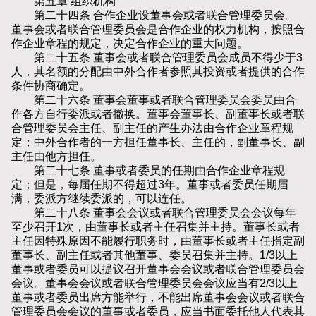
第五章 组织机构
第二十四条 合作企业设董事会或者联合管理委员会。
董事会或者联合管理委员会是合作企业的权力机构，按照合
作企业章程的规定，决定合作企业的重大问题。
第二十五条 董事会或者联合管理委员会成员不得少于3
人，其名额的分配由中外合作者参照其投资或者提供的合作
条件协商确定。
第二十六条 董事会董事或者联合管理委员会委员由合
作各方自行委派或者撤换。董事会董事长、副董事长或者联
合管理委员会主任、副主任的产生办法由合作企业章程规
定；中外合作者的一方担任董事长、主任的，副董事长、副
主任由他方担任。
第二十七条 董事或者委员的任期由合作企业章程规
定；但是，每届任期不得超过3年。董事或者委员任期届
满，委派方继续委派的，可以连任。
第二十八条 董事会会议或者联合管理委员会会议每年
至少召开1次，由董事长或者主任召集并主持。董事长或者
主任因特殊原因不能履行职务时，由董事长或者主任指定副
董事长、副主任或者其他董事、委员召集并主持。1/3以上
董事或者委员可以提议召开董事会会议或者联合管理委员会
会议。董事会会议或者联合管理委员会会议应当有2/3以上
董事或者委员出席方能举行，不能出席董事会会议或者联合
管理委员会会议的董事或者委员，应当书面委托他人代表其