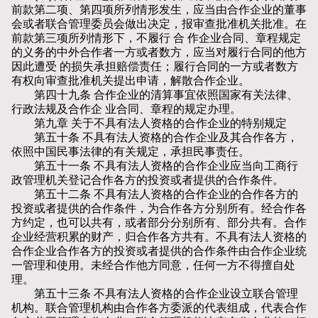
前款第二项、第四项所列情形发生，应当由合作企业的董事
会或者联合管理委员会做出决定，报审查批准机关批准。在
前款第三项所列情形下，不履行 合 作企业合同、章程规定
的义务的中外合作者一方或者数方，应当对履行合同的他方
因此遭受 的损失承担赔偿责任；履行合同的一方或者数方
有权向审查批准机关提出申请，解散合作企业。
第四十九条 合作企业的清算事宜依照国家有关法律、
行政法规及合作企 业合同、章程的规定办理。
第九章 关于不具有法人资格的合作企业的特别规定
第五十条 不具有法人资格的合作企业及其合作各方，
依照中国民事法律的有关规定，承担民事责任。
第五十一条 不具有法人资格的合作企业应当向工商行
政管理机关登记合作各方的投资或者提供的合作条件。
第五十二条 不具有法人资格的合作企业的合作各方的
投资或者提供的合作条件，为合作各方分别所有。经合作各
方约定，也可以共有，或者部分分别所有、部分共有。合作
企业经营积累的财产，归合作各方共有。不具有法人资格的
合作企业合作各方的投资或者提供的合作条件由合作企业统
一管理和使用。未经合作他方同意，任何一方不得擅自处
理。
第五十三条 不具有法人资格的合作企业设立联合管理
机构。联合管理机构由合作各方委派的代表组成，代表合作