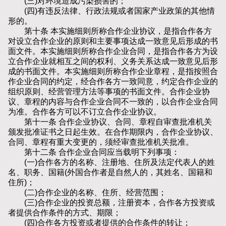
(三)对环境造成污染损害的；
(四)有违反法律、行政法规或者国家产业政策的其他情
形的。
第十条 本实施细则所称合作企业协议，是指合作各方
对设立合作企业的原则和主要事项达成一致意见后形成的书
面文件。本实施细则所称合作企业合同，是指合作各方为设
立合作企业就相互之间的权利、义务关系达成一致意见后形
成的书面文件。本实施细则所称合作企业章程，是指按照合
作企业合同的约定，经合作各方一致同意，约定合作企业的
组织原则、经营管理方法等事项的书面文件。合作企业协
议、章程的内容与合作企业合同不一致的，以合作企业合同
为准。合作各方可以不订立合作企业协议。
第十一条 合作企业协议、合同、章程自审查批准机关
颁发批准证书之日起生效。在合作期限内，合作企业协议、
合同、章程有重大变更的，须经审查批准机关批准。
第十二条 合作企业合同应当载明下列事项：
(一)合作各方的名称、注册地、住所及法定代表人的姓
名、职务、国籍(外国合作者是自然人的，其姓名、国籍和
住所)；
(二)合作企业的名称、住所、经营范围；
(三)合作企业的投资总额，注册资本，合作各方投资或
者提供合作条件的方式、期限；
(四)合作各方投资或者提供的合作条件的转让；