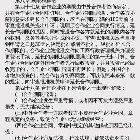
第八章 期限和解散
第四十七条 合作企业的期限由中外合作者协商确定，
并在合作企业合同中订明。合作企业期限届满，合作各方协
商同意要求延长合作期限的，应当在期限届满的180天前向
审查批准机关提出申请，说明原合作企业合同执行情况，延
长合作期限的原因，同时报送合作各方就延长的期限内各方
的权利、义务等事项所达成的协议。审查批准机关应当自接
到申请之日起30天内决定批准或者不批准。经批准延长合
作期限的，合作企业凭批准文件向工商行政管理机关办理变
更登记手续，延长的期限从期限届满后的第一天起计算。合
作企业合同约定外国合作者先行回收投资，并且投资已经回
收完毕的，合作企业期限 届满不再延长；但是，外国合作
者增加投资的，经合作各方协商同意，可以依照本条第二款
的规定，向审查批准机关申请延长合作期限。
第四十八条 合作企业在下列情形之一出现时解散：
(一)合作期限届满；
(二)合作企业发生严重亏损，或者因不可抗力遭受严重
损失，无力继续经营；
(三)中外合作者一方或者数方不履行合作企业合同、章
程规定的义务，致使合作企业无法继续经营；
(四)合作企业合同、章程中规定的其他解散原因已经出
现；
(五)合作企业违反法律、 行政法规，被依法责令关闭。