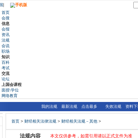
国
|
手机版
首页
会搜
信息
会报
资讯
法规
会说
职场
知识
百科
考试
交流
论坛
上国会课程
面授\学位
网络教育
我的法规
最新法规
点击最多
失效法规
资料下
首页
>
财经相关法律法规
>
财经相关法规－其他
>
法规内容
本文仅供参考，如需引用请以正式文件为准