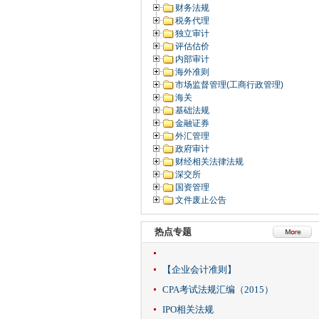
财务法规
税务代理
独立审计
评估估价
内部审计
海外准则
市场监督管理(工商行政管理)
海关
基础法规
金融证券
外汇管理
政府审计
财经相关法律法规
深交所
国资管理
文件废止公告
热点专题
【企业会计准则】
CPA考试法规汇编（2015）
IPO相关法规