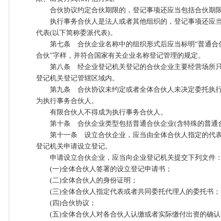
合伙协议约定合伙期限的，登记事项还应当包括合伙期
执行事务合伙人是法人或者其他组织的，登记事项还应当
代表(以下简称委派代表)。
第七条 合伙企业名称中的组织形式后应当标明“普通合伙”
合伙”字样，并符合国家有关企业名称登记管理的规定。
第八条 经企业登记机关登记的合伙企业主要经营场所只
登记机关登记管辖区域内。
第九条 合伙协议未约定或者全体合伙人未决定委托执行
为执行事务合伙人。
有限合伙人不得成为执行事务合伙人。
第十条 合伙企业类型包括普通合伙企业(含特殊的普通合
第十一条 设立合伙企业，应当由全体合伙人指定的代表
登记机关申请设立登记。
申请设立合伙企业，应当向企业登记机关提交下列文件
(一)全体合伙人签署的设立登记申请书；
(二)全体合伙人的身份证明；
(三)全体合伙人指定代表或者共同委托代理人的委托书；
(四)合伙协议；
(五)全体合伙人对各合伙人认缴或者实际缴付出资的确认