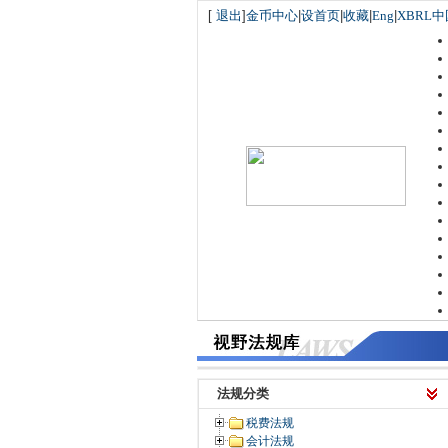
[
退出
]
金币中心
|
设首页
|
收藏
|
Eng
|
XBRL中
法规分类
税费法规
会计法规