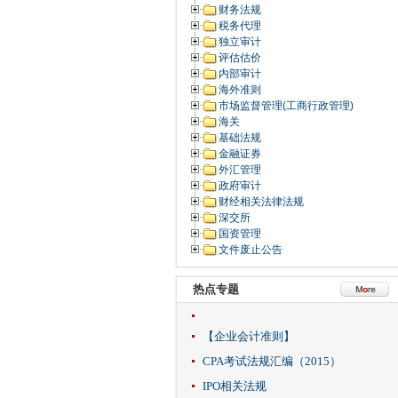
财务法规
税务代理
独立审计
评估估价
内部审计
海外准则
市场监督管理(工商行政管理)
海关
基础法规
金融证券
外汇管理
政府审计
财经相关法律法规
深交所
国资管理
文件废止公告
热点专题
【企业会计准则】
CPA考试法规汇编（2015）
IPO相关法规