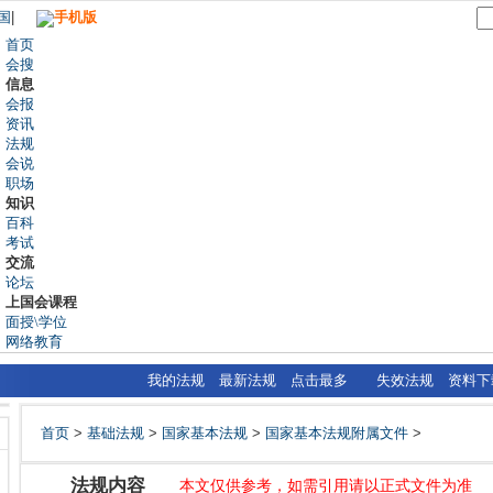
国
|
手机版
首页
会搜
信息
会报
资讯
法规
会说
职场
知识
百科
考试
交流
论坛
上国会课程
面授\学位
网络教育
我的法规
最新法规
点击最多
失效法规
资料下
首页
>
基础法规
>
国家基本法规
>
国家基本法规附属文件
>
法规内容
本文仅供参考，如需引用请以正式文件为准