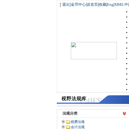
[
退出
]
金币中心
|
设首页
|
收藏
|
Eng
|
XBRL中
法规分类
税费法规
会计法规