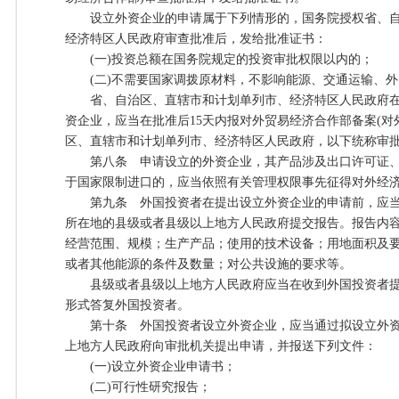
设立外资企业的申请属于下列情形的，国务院授权省、自
经济特区人民政府审查批准后，发给批准证书：
(一)投资总额在国务院规定的投资审批权限以内的；
(二)不需要国家调拨原材料，不影响能源、交通运输、外
省、自治区、直辖市和计划单列市、经济特区人民政府在
资企业，应当在批准后15天内报对外贸易经济合作部备案(
区、直辖市和计划单列市、经济特区人民政府，以下统称审批
第八条 申请设立的外资企业，其产品涉及出口许可证、
于国家限制进口的，应当依照有关管理权限事先征得对外经
第九条 外国投资者在提出设立外资企业的申请前，应当
所在地的县级或者县级以上地方人民政府提交报告。报告内
经营范围、规模；生产产品；使用的技术设备；用地面积及
或者其他能源的条件及数量；对公共设施的要求等。
县级或者县级以上地方人民政府应当在收到外国投资者提交
形式答复外国投资者。
第十条 外国投资者设立外资企业，应当通过拟设立外资
上地方人民政府向审批机关提出申请，并报送下列文件：
(一)设立外资企业申请书；
(二)可行性研究报告；