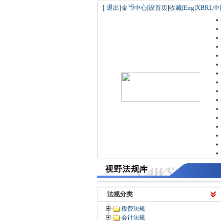
[
退出
]
金币中心
|
设首页
|
收藏
|
Eng
|
XBRL中
法规分类
税费法规
会计法规