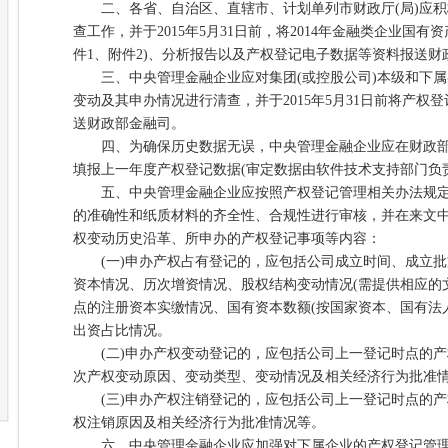
二、各省、自治区、直辖市、计划单列市财政厅(局)应积极
查工作，并于2015年5月31日前，将2014年金融类企业国
件1、附件2)、分析报告以及产权登记电子数据等资料报送财
三、中央管理金融企业应对集团(或控股公司)本级和下属各
变动及其申办情况进行清查，并于2015年5月31日前将产权
送财政部金融司。
四、为确保历史数据无误，中央管理金融企业应在财政部
填报上一年度产权登记数据(审定数据由软件技术支持部门负
五、中央管理金融企业应按照产权登记管理相关办法规定
的准确性和纸质材料的齐全性、合规性进行审核，并在来文
权变动历史沿革、所申办的产权登记事项等内容：
(一)申办产权占有登记的，应包括公司成立时间、成立批
资本情况、历次增资情况、股权结构变动情况(需提供相应的
点的注册资本实缴情况、国有资本数额(按国家资本、国有法
出资占比情况。
(二)申办产权变动登记的，应包括公司上一登记时点的产
次产权变动原因、变动类型、变动情况及相关经济行为批准
(三)申办产权注销登记的，应包括公司上一登记时点的产
权注销原因及相关经济行为批准情况等。
六、中央管理金融企业应加强对下属企业的产权登记管理，