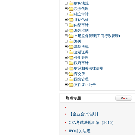
财务法规
税务代理
独立审计
评估估价
内部审计
海外准则
市场监督管理(工商行政管理)
海关
基础法规
金融证券
外汇管理
政府审计
财经相关法律法规
深交所
国资管理
文件废止公告
热点专题
【企业会计准则】
CPA考试法规汇编（2015）
IPO相关法规