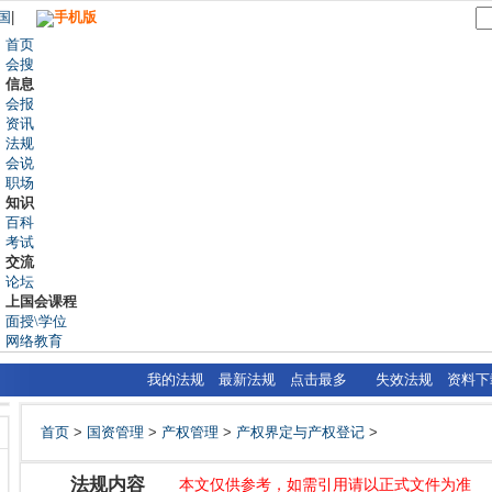
国
|
手机版
首页
会搜
信息
会报
资讯
法规
会说
职场
知识
百科
考试
交流
论坛
上国会课程
面授\学位
网络教育
我的法规
最新法规
点击最多
失效法规
资料下
首页
>
国资管理
>
产权管理
>
产权界定与产权登记
>
法规内容
本文仅供参考，如需引用请以正式文件为准