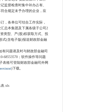
登记监督检查时集中补办占有、
不符合规定未予办理的企业，应
订，各单位可结合工作实际，
汇总本集团及下属各级子公司2
投资类型、产(股)权获取方式、投
面形式(含电子版)报送财政部金融
如有问题请及时与财政部金融司
68553570；软件操作等问题
7。相关电子表格可登陆财政部金融司外网
iaoxiazai
)下载。
xls