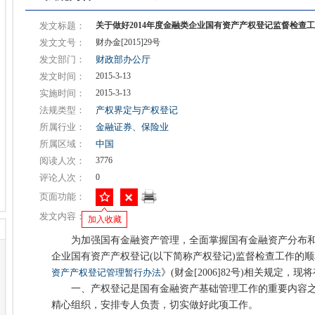
发文标题：
关于做好2014年度金融类企业国有资产产权登记监督检查
发文文号：
财办金[2015]29号
发文部门：
财政部办公厅
发文时间：
2015-3-13
实施时间：
2015-3-13
法规类型：
产权界定与产权登记
所属行业：
金融证券、保险业
所属区域：
中国
阅读人次：
3776
评论人次：
0
页面功能：
发文内容：
加入收藏
为加强国有金融资产管理，全面掌握国有金融资产分布和变
企业国有资产产权登记(以下简称产权登记)监督检查工作的
资产产权登记管理暂行办法
》(财金[2006]82号)相关规定，
一、产权登记是国有金融资产基础管理工作的重要内容之
精心组织，安排专人负责，切实做好此项工作。