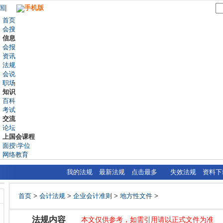
国
|
手机版
首页
会搜
信息
会报
资讯
法规
会说
职场
知识
百科
考试
交流
论坛
上国会课程
面授\学位
网络教育
我的法规
最新法规
点击最多
失效法规
资料下
首页
>
会计法规
>
企业会计准则
>
地方性文件
>
法规内容
本文仅供参考，如需引用请以正式文件为准