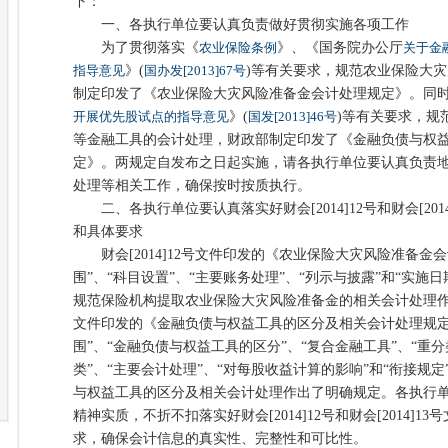
下：
一、各执行单位要认真负责做好贯彻实施各项工作
为了贯彻落实《
农业保险条例
》、《国务院办公厅
关于金
指导意见
》(
国办发[2013]67号
)等有关要求，规范农业保险大
制定印发了《农业保险大灾风险准备金会计处理规定》。同
开展优先股试点的指导意见
》(
国发[2013]46号
)等有关要求，规
等金融工具的会计处理，财政部制定印发了《金融负债与权
定》。两规定自发布之日起实施，请各执行单位要认真负责
处理等相关工作，确保按时按质执行。
二、各执行单位要认真落实好财会[2014]12号和财会[201
和具体要求
财会[2014]12号文件印发的《农业保险大灾风险准备金
围”、“科目设置”、“主要账务处理”、“列示与披露”和“实施
规范保险机构提取农业保险大灾风险准备金的相关会计处理作出了
文件印发的《金融负债与权益工具的区分及相关会计处理规定
围”、“金融负债与权益工具的区分”、“复合金融工具”、“重
类”、“主要会计处理”、“对每股收益计算的影响”和“衔接规
与权益工具的区分及相关会计处理作出了明确规定。各执行
精神实质，不折不扣落实好财会[2014]12号和财会[2014]
求，确保会计信息的真实性、完整性和可比性。