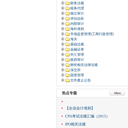
财务法规
税务代理
独立审计
评估估价
内部审计
海外准则
市场监督管理(工商行政管理)
海关
基础法规
金融证券
外汇管理
政府审计
财经相关法律法规
深交所
国资管理
文件废止公告
热点专题
【企业会计准则】
CPA考试法规汇编（2015）
IPO相关法规