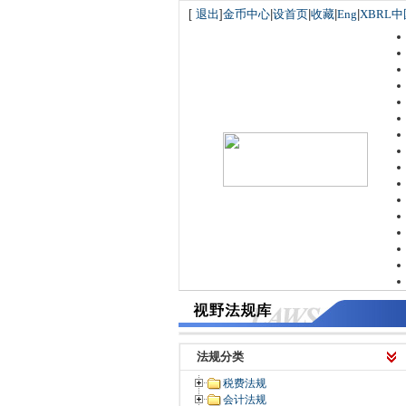
[
退出
]
金币中心
|
设首页
|
收藏
|
Eng
|
XBRL中
法规分类
税费法规
会计法规