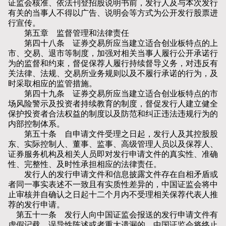
证监会核准、依法刊登招股说明书前，发行人及与本次发行
有关的当事人不得以广告、说明会等方式为公开发行股票进
行宣传。
第五章 监督管理和法律责任
第四十八条 证券交易所应当建立适合创业板特点的上
市、交易、退市等制度，加强对相关当事人履行公开承诺行
为的监督和约束，督促保荐人履行持续督导义务，对违反有
关法律、法规、交易所业务规则以及不履行承诺的行为，及
时采取相应的监管措施。
第四十九条 证券交易所应当建立适合创业板特点的市
场风险警示及投资者持续教育的制度，督促发行人建立健全
保护投资者合法权益的制度以及防范和纠正违法违规行为的
内部控制体系。
第五十条 自申请文件受理之日起，发行人及其控股股
东、实际控制人、董事、监事、高级管理人员以及保荐人、
证券服务机构及相关人员即对发行申请文件的真实性、准确
性、完整性、及时性承担相应的法律责任。
发行人的发行申请文件和信息披露文件存在自相矛盾或
者同一事实表述不一致且有实质性差异的，中国证监会将中
止审核并自确认之日起十二个月内不受理相关保荐代表人推
荐的发行申请。
第五十一条 发行人向中国证监会报送的发行申请文件有
虚假记载、误导性陈述或者重大遗漏的，中国证监会将终止