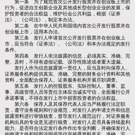
第一条 为了规范首次公开发行股票并在创业板上市的
行为，促进自主创新企业及其他成长型创业企业的发展，保
护投资者的合法权益，维护社会公共利益，根据《证券
法》、《公司法》，制定本办法。
第二条 在中华人民共和国境内首次公开发行股票并在
创业板上市，适用本办法。
第三条 发行人申请首次公开发行股票并在创业板上
市，应当符合《证券法》、《公司法》和本办法规定的发行
条件。
第四条 发行人依法披露的信息，必须真实、准确、完
整、及时，不得有虚假记载、误导性陈述或者重大遗漏。
发行人作为信息披露第一责任人，应当及时向保荐人、
证券服务机构提供真实、准确、完整的财务会计资料和其他
资料，全面配合保荐人、证券服务机构开展尽职调查。
第五条 发行人的控股股东、实际控制人、董事、监
事、高级管理人员等责任主体应当诚实守信，全面履行公开
承诺事项，不得在发行上市中损害投资者的合法权益。
第六条 保荐人及其保荐代表人应当严格履行法定职
责，遵守业务规则和行业规范，对发行人的申请文件和信息
披露资料进行审慎核查，督导发行人规范运行，对证券服务
机构出具的专业意见进行核查，对发行人是否具备持续盈利
能力、是否符合法定发行条件作出专业判断，并确保发行人
的申请文件和招股说明书等信息披露资料真实、准确、完