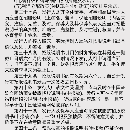
(四)填补被摊薄即期回报的措施及承诺；
(五)利润分配政策(包括现金分红政策)的安排及承诺。
第三十七条 发行人及其全体董事、监事和高级管理人
员应当在招股说明书上签名、盖章，保证招股说明书内容真
实、准确、完整、及时。保荐人及其保荐代表人应当对招股
说明书的真实性、准确性、完整性、及时性进行核查，并在
核查意见上签名、盖章。
发行人的控股股东、实际控制人应当对招股说明书出具
确认意见，并签名、盖章。
第三十八条 招股说明书引用的财务报表在其最近一期
截止日后六个月内有效。特别情况下发行人可申请适当延
长，但至多不超过一个月。财务报表应当以年度末、半年度
末或者季度末为截止日。
第三十九条 招股说明书的有效期为六个月，自公开发
行前招股说明书最后一次签署之日起计算。
第四十条 发行人申请文件受理后，应当及时在中国证
监会网站预先披露招股说明书(申报稿)。发行人可在公司网
站刊登招股说明书(申报稿)，所披露的内容应当一致，且不
得早于在中国证监会网站披露的时间。
第四十一条 发行人及保荐人应当对预先披露的招股说
明书(申报稿)负责，一经申报及预披露，不得随意更改，并
确保不存在故意隐瞒及重大差错。
第四十二条 预先披露的招股说明书(申报稿)不能含有