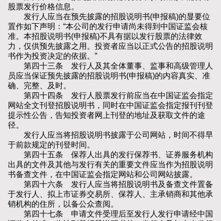
股票发行价格信息。
发行人应当在预先披露的招股说明书(申报稿)的显要位
置作如下声明：“本公司的发行申请尚未得到中国证监会核
准。本招股说明书(申报稿)不具有据以发行股票的法律效
力，仅供预先披露之用。投资者应当以正式公告的招股说明
书作为投资决定的依据。”
第四十三条 发行人及其全体董事、监事和高级管理人
员应当保证预先披露的招股说明书(申报稿)的内容真实、准
确、完整、及时。
第四十四条 发行人股票发行前应当在中国证监会指定
网站全文刊登招股说明书，同时在中国证监会指定报刊刊登
提示性公告，告知投资者网上刊登的地址及获取文件的途
径。
发行人应当将招股说明书披露于公司网站，时间不得早
于前款规定的刊登时间。
第四十五条 保荐人出具的发行保荐书、证券服务机构
出具的文件及其他与发行有关的重要文件应当作为招股说明
书备查文件，在中国证监会指定网站和公司网站披露。
第四十六条 发行人应当将招股说明书及备查文件置备
于发行人、拟上市证券交易所、保荐人、主承销商和其他承
销机构的住所，以备公众查阅。
第四十七条 申请文件受理后至发行人发行申请经中国