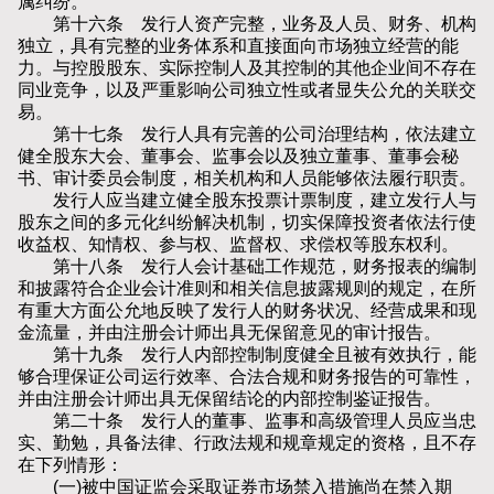
属纠纷。
第十六条 发行人资产完整，业务及人员、财务、机构
独立，具有完整的业务体系和直接面向市场独立经营的能
力。与控股股东、实际控制人及其控制的其他企业间不存在
同业竞争，以及严重影响公司独立性或者显失公允的关联交
易。
第十七条 发行人具有完善的公司治理结构，依法建立
健全股东大会、董事会、监事会以及独立董事、董事会秘
书、审计委员会制度，相关机构和人员能够依法履行职责。
发行人应当建立健全股东投票计票制度，建立发行人与
股东之间的多元化纠纷解决机制，切实保障投资者依法行使
收益权、知情权、参与权、监督权、求偿权等股东权利。
第十八条 发行人会计基础工作规范，财务报表的编制
和披露符合企业会计准则和相关信息披露规则的规定，在所
有重大方面公允地反映了发行人的财务状况、经营成果和现
金流量，并由注册会计师出具无保留意见的审计报告。
第十九条 发行人内部控制制度健全且被有效执行，能
够合理保证公司运行效率、合法合规和财务报告的可靠性，
并由注册会计师出具无保留结论的内部控制鉴证报告。
第二十条 发行人的董事、监事和高级管理人员应当忠
实、勤勉，具备法律、行政法规和规章规定的资格，且不存
在下列情形：
(一)被中国证监会采取证券市场禁入措施尚在禁入期