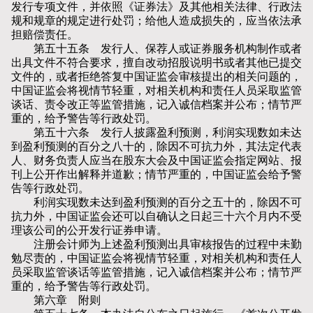
发行专项文件，并依照《证券法》及其他相关法律、行政法
规和规章的规定进行处罚；给他人造成损失的，应当依法承
担赔偿责任。
第五十五条 发行人、保荐人或证券服务机构制作或者
出具文件不符合要求，擅自改动招股说明书或者其他已提交
文件的，或者拒绝答复中国证监会审核提出的相关问题的，
中国证监会将视情节轻重，对相关机构和责任人员采取监管
谈话、责令改正等监管措施，记入诚信档案并公布；情节严
重的，给予警告等行政处罚。
第五十六条 发行人披露盈利预测，利润实现数如未达
到盈利预测的百分之八十的，除因不可抗力外，其法定代表
人、财务负责人应当在股东大会及中国证监会指定网站、报
刊上公开作出解释并道歉；情节严重的，中国证监会给予警
告等行政处罚。
利润实现数未达到盈利预测的百分之五十的，除因不可
抗力外，中国证监会还可以自确认之日起三十六个月内不受
理该公司的公开发行证券申请。
注册会计师为上述盈利预测出具审核报告的过程中未勤
勉尽责的，中国证监会将视情节轻重，对相关机构和责任人
员采取监管谈话等监管措施，记入诚信档案并公布；情节严
重的，给予警告等行政处罚。
第六章 附则