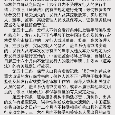
审核并自确认之日起三十六个月内不受理发行人的发行申
请，并依照《证券法》的有关规定进行处罚；致使投资者在
证券交易中遭受损失的，发行人及其控股股东、实际控制
人、董事、监事、高级管理人员以及保荐人、证券服务机构
应当依法承担赔偿责任。
第五十二条 发行人不符合发行条件以欺骗手段骗取发
行核准的，发行人以不正当手段干扰中国证监会及其发行审
核委员会审核工作的，发行人或其董事、监事、高级管理人
员、控股股东、实际控制人的签名、盖章系伪造或者变造
的，发行人及与本次发行有关的当事人违反本办法规定为公
开发行股票进行宣传的，中国证监会将终止审核并自确认之
日起三十六个月内不受理发行人的发行申请，并依照《证券
法》的有关规定进行处罚。
第五十三条 保荐人出具有虚假记载、误导性陈述或者
重大遗漏的发行保荐书的，保荐人以不正当手段干扰中国证
监会及其发行审核委员会审核工作的，保荐人或其相关签名
人员的签名、盖章系伪造或变造的，或者不履行其他法定职
责的，依照《证券法》和保荐制度的有关规定处理。
第五十四条 证券服务机构未勤勉尽责，所制作、出具
的文件有虚假记载、误导性陈述或者重大遗漏的，中国证监
会将自确认之日起十二个月内不接受相关机构出具的证券发
行专项文件，三十六个月内不接受相关签名人员出具的证券