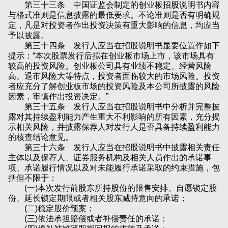
第三十三条 中国证监会制定的创业板招股说明书内容
与格式准则是信息披露的最低要求。不论准则是否有明确规
定，凡是对投资者作出投资决策有重大影响的信息，均应当
予以披露。
第三十四条 发行人应当在招股说明书显要位置作如下
提示：“本次股票发行后拟在创业板市场上市，该市场具有
较高的投资风险。创业板公司具有业绩不稳定、经营风险
高、退市风险大等特点，投资者面临较大的市场风险。投资
者应充分了解创业板市场的投资风险及本公司所披露的风险
因素，审慎作出投资决定。”
第三十五条 发行人应当在招股说明书中分析并完整披
露对其持续盈利能力产生重大不利影响的所有因素，充分揭
示相关风险，并披露保荐人对发行人是否具备持续盈利能力
的核查结论意见。
第三十六条 发行人应当在招股说明书中披露相关责任
主体以及保荐人、证券服务机构及相关人员作出的承诺事
项、承诺履行情况以及对未能履行承诺采取的约束措施，包
括但不限于：
(一)本次发行前股东所持股份的限售安排、自愿锁定股
份、延长锁定期限或者相关股东减持意向的承诺；
(二)稳定股价预案；
(三)依法承担赔偿或者补偿责任的承诺；