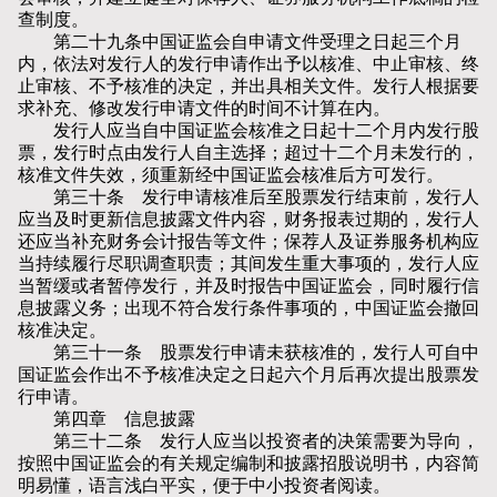
查制度。
第二十九条中国证监会自申请文件受理之日起三个月
内，依法对发行人的发行申请作出予以核准、中止审核、终
止审核、不予核准的决定，并出具相关文件。发行人根据要
求补充、修改发行申请文件的时间不计算在内。
发行人应当自中国证监会核准之日起十二个月内发行股
票，发行时点由发行人自主选择；超过十二个月未发行的，
核准文件失效，须重新经中国证监会核准后方可发行。
第三十条 发行申请核准后至股票发行结束前，发行人
应当及时更新信息披露文件内容，财务报表过期的，发行人
还应当补充财务会计报告等文件；保荐人及证券服务机构应
当持续履行尽职调查职责；其间发生重大事项的，发行人应
当暂缓或者暂停发行，并及时报告中国证监会，同时履行信
息披露义务；出现不符合发行条件事项的，中国证监会撤回
核准决定。
第三十一条 股票发行申请未获核准的，发行人可自中
国证监会作出不予核准决定之日起六个月后再次提出股票发
行申请。
第四章 信息披露
第三十二条 发行人应当以投资者的决策需要为导向，
按照中国证监会的有关规定编制和披露招股说明书，内容简
明易懂，语言浅白平实，便于中小投资者阅读。