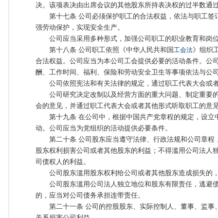
决。该项表决由出席会议的其他股东所持表决权的过半数通
第十七条 公司必须保护职工的合法权益，依法与职工签
强劳动保护，实现安全生产。
公司应当采用多种形式，加强公司职工的职业教育和岗位
第十八条 公司职工依照《中华人民共和国
工会法
》组织
合法权益。公司应当为本公司工会提供必要的活动条件。公
酬、工作时间、福利、保险和劳动安全卫生等事项依法与公
公司依照宪法和有关法律的规定，通过职工代表大会或者
公司研究决定改制以及经营方面的重大问题、制定重要的
会的意见，并通过职工代表大会或者其他形式听取职工的意
第十九条 在公司中，根据中国共产党章程的规定，设立
动。公司应当为党组织的活动提供必要条件。
第二十条 公司股东应当遵守法律、行政法规和公司章程
股东权利损害公司或者其他股东的利益；不得滥用公司法人
司债权人的利益。
公司股东滥用股东权利给公司或者其他股东造成损失的，
公司股东滥用公司法人独立地位和股东有限责任，逃避债
的，应当对公司债务承担连带责任。
第二十一条 公司的控股股东、实际控制人、董事、监事
关系损害公司利益。