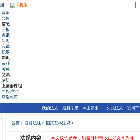
国
|
手机版
首页
会搜
信息
会报
资讯
法规
会说
职场
知识
百科
考试
交流
论坛
上国会课程
面授\学位
网络教育
我的法规
最新法规
点击最多
失效法规
资料下
首页
>
基础法规
>
国家基本法规
>
法规内容
本文仅供参考，如需引用请以正式文件为准