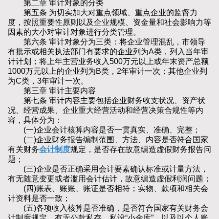
第二章 审计对象的分类
第五条 为切实加大对重点领域、重点企业的监督力
度，按照重要性原则以及企业规模、资金量和社会影响力等
因素的大小对审计对象进行分类管理。
第六条 审计对象分为三类：将企业管理混乱，市领导
有批示或相关执法部门有要求的企业列为A类，列入当年审
计计划；将上年主营业务收入500万元以上或年末资产总额
1000万元以上的企业列为B类，2年审计一次；其他企业列
为C类，3年审计一次。
第三章 审计主要内容
第七条 审计内容主要包括企业财务收支状况、资产状
况、经营成果、企业重大经营活动和经营决策合规性等内
容，具体分为：
(一)企业会计核算内容是否一贯真实、准确、完整；
(二)企业财务报告编制范围、方法、内容是否符合国家
有关财务
会计制度
规定，是否存在故意编造虚假财务报告问
题；
(三)企业是否正确采用会计要素确认标准或计量方法，
有无随意变更或者滥用会计估计，故意编造虚假利润问题；
(四)账表、账账、账证是否相符；实物、款项和相关会
计资料是否一致；
(五)各项收入核算是否准确，是否符合国家有关财务会
计制度规定，有无公款私存、私设“小金库”，以及以个人账