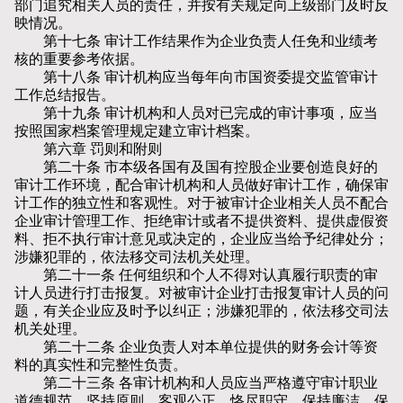
部门追究相关人员的责任，并按有关规定向上级部门及时反
映情况。
第十七条 审计工作结果作为企业负责人任免和业绩考
核的重要参考依据。
第十八条 审计机构应当每年向市国资委提交监管审计
工作总结报告。
第十九条 审计机构和人员对已完成的审计事项，应当
按照国家档案管理规定建立审计档案。
第六章 罚则和附则
第二十条 市本级各国有及国有控股企业要创造良好的
审计工作环境，配合审计机构和人员做好审计工作，确保审
计工作的独立性和客观性。对于被审计企业相关人员不配合
企业审计管理工作、拒绝审计或者不提供资料、提供虚假资
料、拒不执行审计意见或决定的，企业应当给予纪律处分；
涉嫌犯罪的，依法移交司法机关处理。
第二十一条 任何组织和个人不得对认真履行职责的审
计人员进行打击报复。对被审计企业打击报复审计人员的问
题，有关企业应及时予以纠正；涉嫌犯罪的，依法移交司法
机关处理。
第二十二条 企业负责人对本单位提供的财务会计等资
料的真实性和完整性负责。
第二十三条 各审计机构和人员应当严格遵守审计职业
道德规范，坚持原则，客观公正，恪尽职守，保持廉洁，保