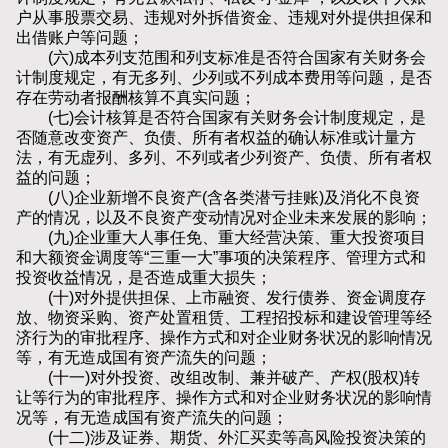
户从事股票交易、违规对外拆借资金、违规对外提供担保和
出借账户等问题；
(六)成本列支范围和列支标准是否符合国家有关财务会
计制度规定，有无多列、少列或不列成本费用等问题，是否
存在劳动者报酬核算不真实问题；
(七)会计核算是否符合国家有关财务会计制度规定，是
否随意改变资产、负债、所有者权益的确认标准或计量方
法，有无虚列、多列、不列或者少列资产、负债、所有者权
益的问题；
(八)企业新增不良资产(含各类潜亏挂账)及消化不良资
产的情况，以及不良资产变动情况对企业未来发展的影响；
(九)企业重大人事任免、重大经营决策、重大投资项目
和大额资金调度等“三重一大”事项的决策程序、管理方式和
投资收益情况，是否造成重大损失；
(十)对外提供担保、上市融资、发行债券、资金调度存
放、物资采购、资产处置租赁、工程招投标和建设管理等经
济行为的审批程序、操作方式和对企业财务状况的影响情况
等，有无造成国有资产流失的问题；
(十一)对外投资、改组改制、兼并破产、产权(股权)转
让等行为的审批程序、操作方式和对企业财务状况的影响情
况等，有无造成国有资产流失的问题；
(十二)涉及证券、期货、外汇买卖等高风险投资决策的