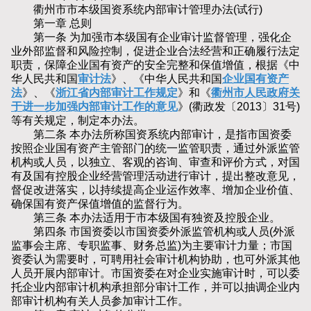
衢州市市本级国资系统内部审计管理办法(试行)
第一章 总则
第一条 为加强市本级国有企业审计监督管理，强化企
业外部监督和风险控制，促进企业合法经营和正确履行法定
职责，保障企业国有资产的安全完整和保值增值，根据《中
华人民共和国
审计法
》、《中华人民共和国
企业国有资产
法
》、《
浙江省内部审计工作规定
》和《
衢州市人民政府关
于进一步加强内部审计工作的意见
》(衢政发〔2013〕31号)
等有关规定，制定本办法。
第二条 本办法所称国资系统内部审计，是指市国资委
按照企业国有资产主管部门的统一监管职责，通过外派监管
机构或人员，以独立、客观的咨询、审查和评价方式，对国
有及国有控股企业经营管理活动进行审计，提出整改意见，
督促改进落实，以持续提高企业运作效率、增加企业价值、
确保国有资产保值增值的监督行为。
第三条 本办法适用于市本级国有独资及控股企业。
第四条 市国资委以市国资委外派监管机构或人员(外派
监事会主席、专职监事、财务总监)为主要审计力量；市国
资委认为需要时，可聘用社会审计机构协助，也可外派其他
人员开展内部审计。市国资委在对企业实施审计时，可以委
托企业内部审计机构承担部分审计工作，并可以抽调企业内
部审计机构有关人员参加审计工作。