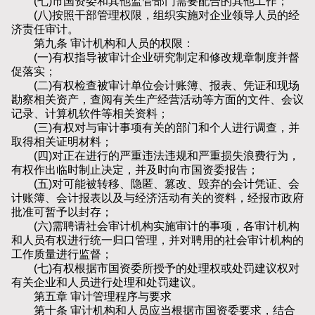
(七)市国资委和其他监管部门需要配合的其他工作；
(八)按照干部管理权限，组织实施对企业领导人员的经
济责任审计。
第九条 审计机构和人员的权限：
(一)有权指导被审计企业研究制定和修改规章制度并督
促落实；
(二)有权检查被审计单位会计账簿、报表、凭证和现场
勘察相关资产，查阅有关生产经营活动等方面的文件、会议
记录、计算机软件等相关资料；
(三)有权对与审计事项有关的部门和个人进行调查，并
取得相关证明材料；
(四)对正在进行的严重违法违规和严重损失浪费行为，
有权作出临时制止决定，并及时向市国资委报告；
(五)对可能被转移、隐匿、篡改、毁弃的会计凭证、会
计账簿、会计报表以及与经济活动有关的资料，经报市政府
批准可暂予以封存；
(六)需聘请社会审计机构实施审计的事项，各审计机构
和人员有权进行统一归口管理，并对聘用的社会审计机构的
工作质量进行监督；
(七)有权根据市国资委所授予的处理权或处罚建议权对
有关企业和人员进行处理和处罚建议。
第五章 审计管理程序与要求
第十条 审计机构和人员应当根据市国资委要求，结合