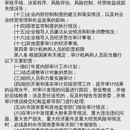
审批手续、决策程序、风险评估、风险控制、经营收益或损
失情况等；
(十三)企业内部控制制度的建立和落实情况，以及对企
业经营管理和长远发展的影响；
(十四)国资监管制度的执行情况；
(十五)企业领导人员廉洁从业情况和职务消费情况；
(十六)企业领导人员经济责任审计事项；
(十七)其他需要审计的经济事项。
第四章 审计机构和人员的职责权限
第八条 根据国家有关规定，审计机构和人员应当履行
以下主要职责：
(一)制订年度内部审计工作计划；
(二)动态调整审计对象的类别；
(三)组织人员和力量实施审计；
(四)组织开展和落实审计后续管理工作，提升审计结果
的运用水平。对审计发现的问题进行跟踪，督促整改，并做
好后续检查；涉及责任追究的，应及时报告市国资委，并将
审计情况移交纪检监察等部门进行处理;
(五)向市国资委和其他监管部门报告审计情况；
(六)在审计中发现重大财务异常情况、重大违法违纪问
题、重大资产损失、重大经济案件及重大经营风险等情况
时，必须及时向市国资委和有关部门专项报告；