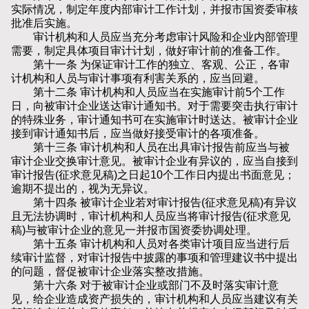
实际情况，制定年度内部审计工作计划，并报市国资委审核
批准后实施。
审计机构和人员应当充分考虑审计风险和企业内部管理
需要，制定具体项目审计计划，做好审计前的准备工作。
第十一条 为保证审计工作的独立、客观、公正，各审
计机构和人员与审计事项有利害关系的，应当回避。
第十二条 审计机构和人员应当在实施审计前5个工作
日，向被审计企业送达审计通知书。对于需要突击执行审计
的特殊业务，审计通知书可在实施审计时送达。被审计企业
接到审计通知书后，应当做好接受审计的各项准备。
第十三条 审计机构和人员在出具审计报告前应当与被
审计企业交换审计意见。被审计企业有异议的，应当自接到
审计报告(征求意见稿)之日起10个工作日内提出书面意见；
逾期不提出的，视为无异议。
第十四条 被审计企业若对审计报告(征求意见稿)有异议
且无法协调时，审计机构和人员应当将审计报告(征求意见
稿)与被审计企业的意见一并报市国资委协调处理。
第十五条 审计机构和人员对各类审计项目应当进行后
续审计监督，对审计报告中披露的事项和管理建议书中提出
的问题，督促被审计企业落实整改措施。
第十六条 对于被审计企业或部门不及时落实审计意
见，给企业造成资产损失的，审计机构和人员应当建议有关