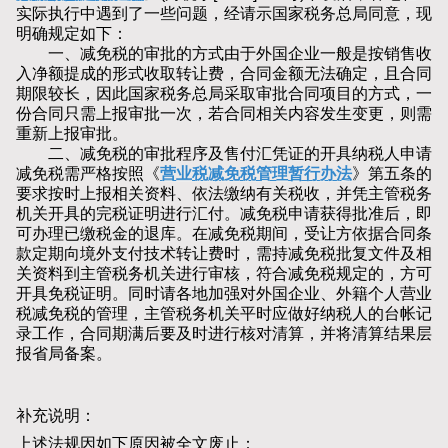
实际执行中遇到了一些问题，经请示国家税务总局同意，现
明确规定如下：
一、减免税的审批的方式由于外国企业一般是按销售收
入净额提成的形式收取转让费，合同金额无法确定，且合同
期限较长，因此国家税务总局采取审批合同项目的方式，一
份合同只需上报审批一次，若合同相关内容发生变更，则需
重新上报审批。
二、减免税的审批程序及售付汇凭证的开具纳税人申请
减免税需严格按照《
营业税减免税管理暂行办法
》第五条的
要求按时上报相关资料、依法缴纳有关税收，并凭主管税务
机关开具的完税证明进行汇付。减免税申请获得批准后，即
可办理已缴税金的退库。在减免税期间，受让方依据合同条
款定期向境外支付技术转让费时，需持减免税批复文件及相
关资料到主管税务机关进行审核，符合减免税规定的，方可
开具免税证明。同时请各地加强对外国企业、外籍个人营业
税减免税的管理，主管税务机关平时应做好纳税人的台帐记
录工作，合同期满后要及时进行核对清算，并将清算结果层
报省局备案。
补充说明：
上述法规因如下原因被全文废止：