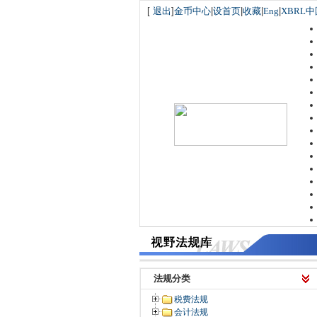
[
退出
]
金币中心
|
设首页
|
收藏
|
Eng
|
XBRL中
法规分类
税费法规
会计法规