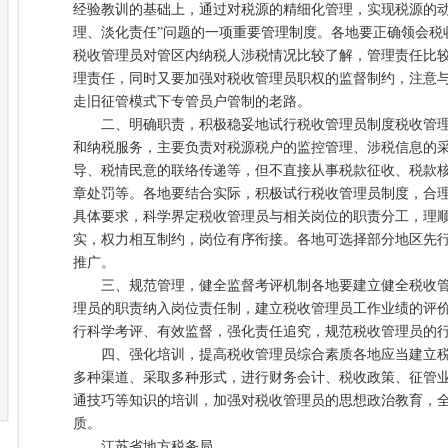
经验教训的基础上，通过对税源的精细化管理，实现税源的动
理、淡化责任”问题的一项重要管理制度。各地要正确领会税
税收管理员对管区内纳税人涉税情况比较了解，管理责任比
理责任，同时又要加强对税收管理员职权的监督制约，注意
走旧征管模式下专管员户管制的老路。
二、明确职责，积极稳妥地试行税收管理员制度税收管理
和纳税服务，主要负责对税源税户的监控管理、涉税信息的
导、税情民意的联络传递等，但不直接从事税款征收、税款
章处罚等。各地要结合实际，积极试行税收管理员制度，合
具体要求，科学界定税收管理员与相关岗位的职责分工，理
实，权力相互制约，岗位有序衔接。各地可选择部分地区先
推广。
三、规范管理，健全监督考评机制各地要建立健全税收管
理员的职责纳入岗位责任制，建立税收管理员工作业绩的评
行科学考评、有效监督，强化责任追究，规范税收管理员的
四、强化培训，提高税收管理员综合素质各地应当建立税
多种渠道、采取多种形式，进行财务会计、税收政策、征管
通技巧等知识的培训，加强对税收管理员的思想政治教育，
质。
江苏省地方税务局