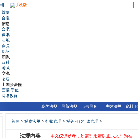
国
|
手机版
首页
会搜
信息
会报
资讯
法规
会说
职场
知识
百科
考试
交流
论坛
上国会课程
面授\学位
网络教育
我的法规
最新法规
点击最多
失效法规
资料下
首页
>
税费法规
>
征收管理
>
税务内部行政管理
>
法规内容
本文仅供参考，如需引用请以正式文件为准