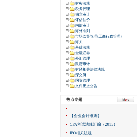
财务法规
税务代理
独立审计
评估估价
内部审计
海外准则
市场监督管理(工商行政管理)
海关
基础法规
金融证券
外汇管理
政府审计
财经相关法律法规
深交所
国资管理
文件废止公告
热点专题
【企业会计准则】
CPA考试法规汇编（2015）
IPO相关法规