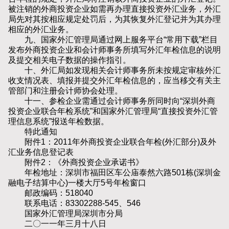
被注销的外商投资企业如需再办理直接投资外汇业务，外汇
局先对其按相应规定处罚后，为其恢复外汇登记并为其办理
相应的外汇业务。
九、国家外汇管理局通过网上服务平台“常用下载”栏目
发布外商投资企业和会计师事务所填写外汇年检信息的说明
及提交相关电子数据的操作指引。
十、外汇局如发现相关会计师事务所未按规定审核外汇
收支情况表、填报并提交外汇年检信息的，应当移交有关主
管部门和注册会计师协会处理。
十一、参检企业需通过会计师事务所同时向“深圳外商
投资企业联合年检系统”和国家外汇管理局“直接投资外汇管
理信息系统”报送年检数据。
特此通知
附件1：2011年外商投资企业联合年检(外汇部分)及外
汇业务信息登记表
附件2：《外商投资企业承诺书》
年检地址：深圳市福田区车公庙泰然六路501栋(深圳金
融电子结算中心)一楼大厅5号年检窗口
邮政编码：518040
联系电话：83302288-545、546
国家外汇管理局深圳市分局
二〇一一年三月十八日