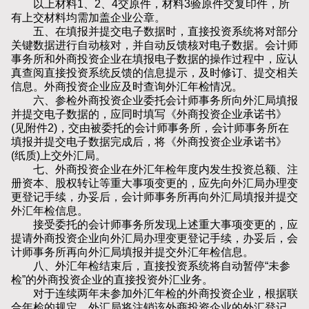
以上材料1、2、4交原件，材料3验原件交复印件，所
有上交材料均需加盖企业公章。
五、在填报并提交电子数据时，直接投资系统将对部分
关键数据进行自动核对，并自动反馈核对电子数据。会计师
事务所和外商投资企业在填报电子数据的操作过程中，应认
真查阅直接投资系统反馈的信息提示，及时修订、提交相关
信息。外商投资企业应及时查询外汇年检情况。
六、参检外商投资企业委托会计师事务所向外汇局填报
并提交电子数据的，应同时填写《外商投资企业承诺书》
(见附件2)，交由被委托的会计师事务所，会计师事务所在
填报并提交电子数据完成后，将《外商投资企业承诺书》
(纸质)上交外汇局。
七、外商投资企业在外汇年检年度内发生投资总额、注
册资本、股权转让等重大事项变更的，应先向外汇局办理变
更登记手续，办妥后，会计师事务所再向外汇局填报并提交
外汇年检信息。
接受委托的会计师事务所发现上述重大事项变更的，应
提请外商投资企业向外汇局办理变更登记手续，办妥后，会
计师事务所再向外汇局填报并提交外汇年检信息。
八、外汇年检结束后，直接投资系统将自动暂停“未参
检”的外商投资企业的直接投资外汇业务。
对于连续两年未参加外汇年检的外商投资企业，根据联
合年检的规定，外汇局将注销该外商投资企业的外汇登记。