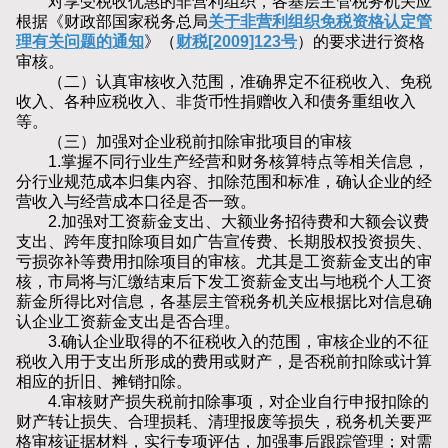
对享受税收优惠的非营利组织，各基层主管税务机关应
根据《财政部国家税务总局
关于非营利组织免税资格认定管
理有关问题的通知
》（
财税[2009]123号
）的要求进行资格
审核。
（二）认真审核收入范围，准确界定不征税收入、免税
收入、各种应税收入、非货币性捐赠收入和债务重组收入
等。
（三）加强对企业税前扣除审批项目的审核
1.掌握不同行业生产经营和财务核算特点等相关信息，
分行业规范成本归集内容、扣除范围和标准，确认企业的经
营收入与经营成本口径是否一致。
2.加强对工资薪金支出、大额业务招待费和大额会议费
支出、跨年度扣除项目如广告宣传费、长期股权投资损失、
亏损弥补等费用扣除项目的审核。尤其是工资薪金支出的审
核，市局将与汇缴结束后下发工资薪金支出与地税个人工资
薪金所得比对信息，各基层主管税务机关应根据比对信息确
认企业工资薪金支出是否合理。
3.确认企业取得的不征税收入的范围，审核企业的不征
税收入用于支出所形成的费用或财产，是否税前扣除或计算
相应的折旧、摊销扣除。
4.审核财产损失税前扣除事项，对企业自行申报扣除的
财产转让损失、合理损耗、清理报废等损失，税务机关要严
格审核证据材料，实行专项评估，加强事后跟踪管理；对需