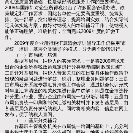
高汇缴质量的基础，也是做好纳税服务工作的重要体现。
2009年国家针对企业所得税出台了许多配套管理办法、政
策规定和工作要求，因此各单位一定要高度重视、统筹安
排、统一部署，突出服务理念，提高培训实效，结合实际制
定具体实施方案，做好对纳税人的培训辅导工作，使纳税人
能够正确理解、准确执行，全面完成2009年度的汇缴工
作。
2009年度企业所得税汇算清缴培训辅导工作仍采用“市
局统一培训，基层分类辅导”的模式，分为两个阶段进行。
（一）市局统一培训
根据基层局、纳税人的实际需求，一是将2009年以来
出台的企业所得税政策规定进行分类整理编制“政策汇编”；
二是针对基层局、纳税人普遍关注的在日常具体操作政策中
出现的疑点问题进行解答、说明，整理业务问题解答；三是
由市局召开系统专题汇算清缴工作会议，通过以会代训形式
对年度汇算清缴的相关政策进行集中讲解；四是在全市选择
部分重点行业、重点企业由市局统一组织培训辅导；五是由
市局负责统一印刷和制作汇缴相关材料并下发各基层局，由
各基层局负责分发给纳税人。同时将相关内容、信息在网上
发布，便于纳税人查阅。
（二）基层分类辅导
各基层主管税务机关在市局统一培训的基础上，充分利
用办税大厅电子屏幕、公告栏刊、网站、纳税人信箱等各种