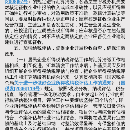
[2008]97号
）的规定进行汇算清缴，各基层主管税务机关要
对核定征收企业申报的收入或成本准确性，以及应税所得率
正确性进行初步审核，对适用政策不准确、逻辑计算错误等
问题，要及时提醒纳税人更正申报；应审核定征收企业生产
经营范围、主营业务是否发生变化，对主营业务发生变化
的，应按适用行业调整应税所得率；应审核是否存在超范围
核定征收的情况，对不应核定而核定的企业应督促企业建制
建账进行查账征收。
五、加强纳税评估，督促企业开展税收自查，确保汇缴
效果
（一）居民企业所得税纳税评估工作与汇算清缴工作相
辅相成、相互促进。汇算清缴工作结束后，各基层局应及时
组织开展企业所得税纳税评估与检查，把企业所得税纳税评
估工作和汇算清缴有机结合起来，认真贯彻落实《国家税务
总局
关于进一步做好企业所得税纳税评估工作的通知
》（
国
税发[2006]119号
）规定，按照“税收分析、纳税评估、税务
稽查、综合管理”一体化联动要求，自主发起1-2个行业的所
得税评估整治项目。评估工作中要继续坚持“四个结合”，即
企业所得税评估与各税种综合评估相结合、管理员日常评估
与专业评估人员的重点评估相结合、项目评估与综合评估相
结合、个案评估与行业评估相结合。市局将在基层局行业整
顿的基础上及时总结归纳，对整治效果显著、有借鉴价值的
项目将在全市进行经验推广，并对项目整治单位在基层年度