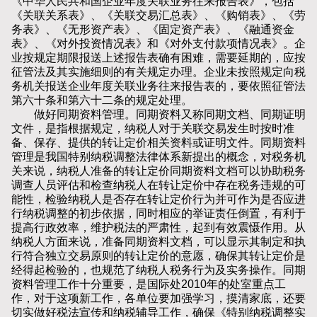
《中华人民共和国企业年度关联业务往来报告表》，包括
《关联关系表》、《关联交易汇总表》、《购销表》、《劳
务表》、《无形资产表》、《固定资产表》、《融通资金
表》、《对外投资情况表》和《对外支付款项情况表》。企
业按规定期限报送上述报告表确有困难，需要延期的，应按
征管法及其实施细则的有关规定办理。企业未按照规定向税
务机关报送企业年度关联业务往来报告表的，要依照征管法
第六十条和第六十二条的规定处理。
做好同期资料管理。同期资料又称同期文档、同期证明
文件，是指根据规定，纳税人对于关联交易发生时按时准
备、保存、提供的转让定价相关资料或证明文件。同期资料
管理是我国特别纳税调整法律体系新提出的概念，对税务机
关来说，纳税人准备的转让定价同期资料文档可以协助税务
调查人员评估和检查纳税人在转让定价中存在税务违规的可
能性，检验纳税人是否存在转让定价行为并可作为是否应进
行纳税调整的初步依据，同时相应的举证责任倒置，有利于
提高行政效率，维护税法的严肃性，起到有效震慑作用。从
纳税人方面来说，准备同期资料文档，可以显示其制定和执
行符合独立交易原则的转让定价的意愿，确保其转让定价是
经得起检验的，也规范了纳税人税务行为及实务操作。同期
资料管理工作十分重要，是国际处2010年的处室重点工
作，对于这项新工作，各单位要加强学习，摸清家底，还要
切实做好税法宣传和纳税辅导工作，确保《特别纳税调整实