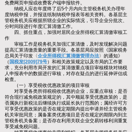
免费网页申报或收费客户端申报软件。
纳税人应在年度终了后5个月内向主管税务机关办理年
度纳税申报，并报送纸制纳税申报表等相关资料。各基层主
管税务机关应根据所辖企业的实际情况，引导企业分批次、
分时间段进行年度汇算清缴工作。
四、抓住重点，加强对居民企业所得税汇算清缴审核工
作
审核工作是税务机关加强汇算清缴，及时发现解决问题
提高汇算清缴质量的重要手段。各基层局应按照《国家税务
总局关于印发〈
企业所得税汇算清缴管理办法
〉的通知》
（
国税发[2009]79号
）和相关政策规定以及市局的工作要
求，充分利用市局开发的汇算清缴重点项目审核模块对纳税
人申报表中的数据进行审核，对存在疑点的进行延伸评估或
检查。
（一）享受税收优惠政策的项目审核
对享受各类所得税税收优惠的企业，应重点审核：是否
符合现行减免税政策规定的，其中顺延享受优惠政策的，是
否属执行新税法后继续执行或延长执行范围的；属经许可方
可享受优惠政策的是否在规定期限内提出申请并经主管税务
机关审批同意；属备案类优惠项目是否在规定的期限内到主
管税务机关备案；是否存在利用关联企业交易转移利润重复
享受减免税问题。