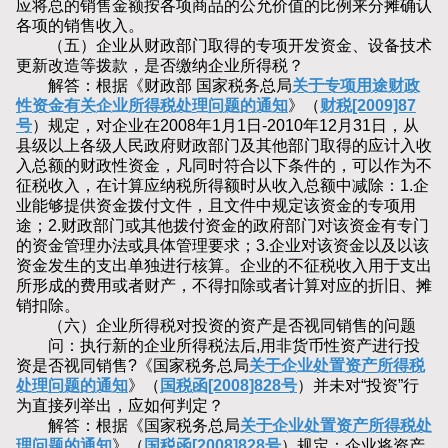
应将总的销售金额按各项商品的公允价值的比例来分摊确认
各项的销售收入。
（五）企业从财政部门取得的专项开发资金、设备技术
更新改造等拨款，是否缴纳企业所得税？
解答：根据《财政部 国家税务总局
关于专项用途财政
性资金有关企业所得税处理问题的通知
》（
财税[2009]87
号
）规定，对企业在2008年1月1日-2010年12月31日，从
县级以上各级人民政府财政部门及其他部门取得的应计入收
入总额的财政性资金，凡同时符合以下条件的，可以作为不
征税收入，在计算应纳税所得额时从收入总额中减除：1.企
业能够提供资金拨付文件，且文件中规定该资金的专项用
途；2.财政部门或其他拨付资金的政府部门对该资金有专门
的资金管理办法或具体管理要求；3.企业对该资金以及以该
资金发生的支出单独进行核算。企业的不征税收入用于支出
所形成的费用或者财产，不得扣除或者计算对应的折旧、摊
销扣除。
（六）企业所得税对投资的资产是否视同销售的问题
问：执行新的企业所得税法后,用非货币性资产进行投
资是否视同销售?《国家税务总局
关于企业处置资产所得税
处理问题的通知
》（
国税函[2008]828号
）并未对“投资”行
为直接列举出，应如何判定？
解答：根据《国家税务总局
关于企业处置资产所得税处
理问题的通知
》（
国税函[2008]828号
）规定：企业将资产