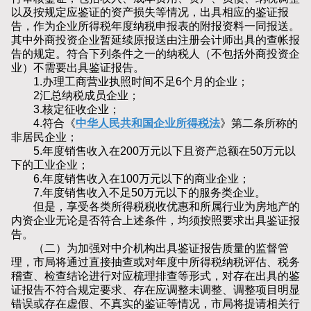
以及按规定应鉴证的资产损失等情况，出具相应的鉴证报
告，作为企业所得税年度纳税申报表的附报资料一同报送。
其中外商投资企业暂延续原报送由注册会计师出具的查帐报
告的规定。符合下列条件之一的纳税人（不包括外商投资企
业）不需要出具鉴证报告。
1.办理工商营业执照时间不足6个月的企业；
2汇总纳税成员企业；
3.核定征收企业；
4.符合《
中华人民共和国企业所得税法
》第二条所称的
非居民企业；
5.年度销售收入在200万元以下且资产总额在50万元以
下的工业企业；
6.年度销售收入在100万元以下的商业企业；
7.年度销售收入不足50万元以下的服务类企业。
但是，享受各类所得税税收优惠和所属行业为房地产的
内资企业无论是否符合上述条件，均须按照要求出具鉴证报
告。
（二）为加强对中介机构出具鉴证报告质量的监督管
理，市局将通过直接抽查或对年度中所得税纳税评估、税务
稽查、检查结论进行对应梳理排查等形式，对存在出具的鉴
证报告不符合规定要求、存在应调整未调整、调整项目明显
错误或存在虚假、不真实的鉴证等情况，市局将提请相关行