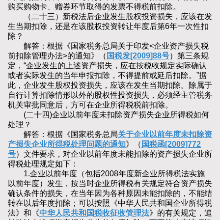
购买购物卡、赠券环节取得的发票不得税前扣除。
（二十三）新税法后企业发生股权投资损失，应该在发
生当期扣除，还是在该股权投资转让年度后第6年一次性扣
除？
解答：根据《国家税务总局关于印发<企业资产损失税
前扣除管理办法>的通知》（
国税发[2009]88号
）第三条规
定，“企业发生的上述资产损失，应在按税收规定实际确认
或者实际发生的当年申报扣除，不得提前或延后扣除。”据
此，企业发生股权投资损失，应该在发生当期扣除。除属于
自行计算扣除情形以外的股权性投资损失，必须经主管税务
机关审批同意后，方可在企业所得税税前扣除。
(二十四)企业以前年度未扣除资产损失企业所得税如何
处理？
解答：根据《国家税务总局
关于企业以前年度未扣除资
产损失企业所得税处理问题的通知
》（
国税函[2009]772
号
）文件要求，对企业以前年度未能扣除的资产损失企业所
得税处理规定如下：
1.企业以前年度（包括2008年度新企业所得税法实施
以前年度）发生，按当时企业所得税有关规定符合资产损失
确认条件的损失，在当年因为各种原因未能扣除的，不能结
转在以后年度扣除；可以按照《中华人民共和国企业所得税
法》和《
中华人民共和国税收征收管理法
》的有关规定，追