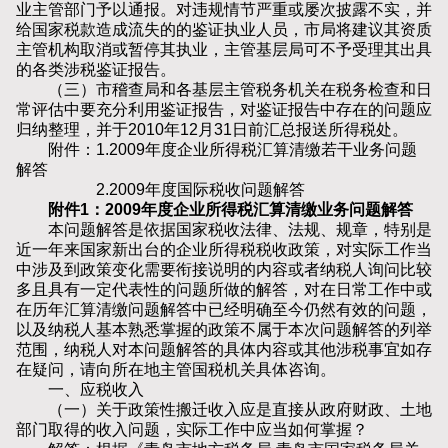
业主管部门予以通报。对违规情节严重或屡次披露不实，并
给国家税款造成流失的的鉴证执业人员，市局将建议其资质
主管机构取消或暂停其执业，主管基层局可不予受理其出具
的各类涉税鉴证报告。
（三）市稽查局和各基层主管税务机关在税务检查和日
常评估中要充分利用鉴证报告，对鉴证报告中存在的问题应
归纳整理，并于2010年12月31日前汇总报送所得税处。
附件：1.2009年度企业所得税汇算清缴若干业务问题
解答
2.2009年度国际税收问题解答
附件1：2009年度企业所得税汇算清缴业务问题解答
本问题解答是依据国家税收法律、法规、规章，特别是
近一年来国家新出台的企业所得税税收政策，对实际工作当
中涉及到政策变化需要衔接说明的内容或者纳税人询问比较
多且具有一定代表性的问题所做的解答，对在日常工作中或
在历年汇算清缴问题解答中已经明确至今仍然有效的问题，
以及纳税人基本熟悉掌握的政策不属于本次问题解答的列举
范围，纳税人对本问题解答的具体内容或其他涉税事宜如存
在疑问，请向所在地主管国税机关具体咨询。
一、应税收入
（一）关于政策性搬迁收入应是直接从政府财政、土地
部门取得的收入问题，实际工作中应当如何掌握？