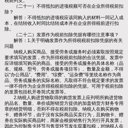
税前列支。
（二十一）不得抵扣的进项税额可否在企业所得税前扣
除？
解答：不得抵扣的进项税应该同购入的材料一同记入成
本，在结转收入时同比结转成本并在企业所得税前进行扣
除。
（二十二）发票作为税前扣除凭据有哪些注意事项？
解答：1.关于明确发票作为所得税税前扣除凭据的有关
问题
纳税人购买商品、接受劳务或服务时必须索取按照规定
要求填写的发票，作为所得税税前扣除的合法凭据。发票中
应详细填写购买的商品、接受的劳务或服务的具体名称（品
名、规格、型号、劳务或服务项目等）、数量及金额，不得
以“办公用品”、“费用”、“综费”、“运杂费”等笼统名称作为商
品、劳务或服务的实际名称。凡取得不符合规定要求的发票
一律不得作为企业所得税税前扣除的凭据。可用于税前扣除
的发票包括机开卷筒式发票等。
2.纳税人购进货物取得的购货发票上应列明所购进货物
的品名、数量、单价或附销货方提供的加盖销货方财务专用
章的销货明细，否则不得在税前扣除。纳税人在购买购物
卡、赠券环节，由于没有实际商品买卖行为，且购物卡、赠
券在实际购买商品时，商家会根据销售行为另行开具发票，
因此为控制售卡环节与售货环节发生双重扣税，对纳税人在