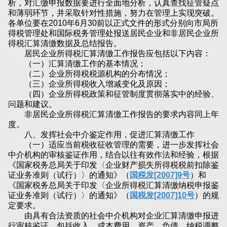
析，对汇缴申报数据要进行全面地分析，认真查找征管疑点
和薄弱环节，并采取针对性措施，努力在管理上实现突破。
各单位要在2010年6月30前以正式文件的形式分别向市局所
得税管理处和国际税务管理处报送居民企业和非居民企业所
得税汇算清缴数据及总结报告。
居民企业所得税汇算清缴工作报告应包括以下内容：
（一）汇算清缴工作的基本情况；
（二）企业所得税税源机构的分布情况；
（三）企业所得税收入增减变化及原因；
（四）企业所得税政策和征管制度贯彻落实中的经验、
问题和建议。
非居民企业所得税汇算清缴工作报告的要求内容同上年
度。
八、发挥社会中介鉴定作用，促进汇算清缴工作
（一）适应当前税收征收管理的需要，进一步发挥社会
中介机构的审核鉴证作用，结合以往有效作法和经验，根据
《国家税务总局关于印发〈企业财产损失所得税税前扣除鉴
证业务准则（试行）〉的通知》（
国税发[2007]9号
）和
《国家税务总局关于印发〈企业所得税汇算清缴纳税申报鉴
证业务准则（试行）〉的通知》（
国税发[2007]10号
）的规
定要求。
由具有合法资质的社会中介机构对企业汇算清缴申报进
行审核鉴证，包括收入、成本费用、资产、负债、纳税调整