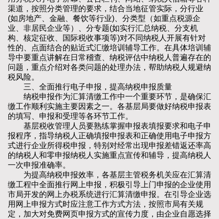
渠道，按照分类管理的要求，结合当地征管实际，分行业
(如房地产、金融、餐饮等行业)、分类型（如重点税源企
业、非居民企业等）、分专题(如实行汇总纳税、分支机
构、核定征收、国际税收事项等)对不同纳税人开展有针对
性的、点面结合的贴近式汇缴培训辅导工作。在具体培训辅
导中要重点讲解在日常稽查、纳税评估中纳税人普遍存在的
问题，重点介绍对各类问题的处理办法，帮助纳税人规避纳
税风险。
三、全面推行电子申报，提高纳税申报质量
纳税申报作为汇算清缴工作中一个重要环节，是确保汇
缴工作顺利实施主要因素之一。各基层局要做好纳税申报表
的填写、申报和受理等各环节工作。
基层税收管理人员要熟练掌握申报表填报要求和电子申
报程序，指导纳税人正确填报申报表和正确使用电子申报方
式进行企业所得税申报，特别对经常出现申报差错返还率高
的纳税人和零申报纳税人实施重点宣传和辅导，提高纳税人
一次申报准确率。
为提高纳税申报效率，各基层主管税务机关应在汇算清
缴工程中全面推行网上申报，积极引导上门申报的企业使用
市局开发的网上办税系统进行汇算清缴申报。在引导企业选
用网上申报方式时应注意工作方式方法，按照市局有关规
定，加大对免费网页申报方式的宣传力度，由企业自愿选择