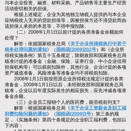
与本企业投资、融资、材料采购、产品销售等主要生产经营
活动密切相关的担保。
根据上述规定，企业为其他独立纳税人提供的与本企业
应纳税收入无关的贷款担保等，因被担保方还不清贷款而由
该担保人承担的本息等，不得申报扣除。
（二）2008年1月1日以前计提的各类准备金余额如何
处理？
解答：依据国家税务总局《
关于企业所得税执行中若干
税务处理问题的通知
》（
国税函[2009]202号
）和《企业所
得税实施条例》第五十五条规定，除财政部和国家税务总局
核准计提的准备金（金融、保险、证券行业、中小企业信用
担保机构等）可以税前扣除外，其他行业、企业计提的各项
资产减值准备、风险准备等准备金均不得税前扣除。
2008年1月1日前按照原企业所得税法规定计提的各类
准备金，2008年1月1日以后，未经财政部和国家税务总局
核准，企业以后年度实际发生的相应损失，应先冲减各项准
备金余额。
（三）企业员工报销个人的医药费，能否税前列支?
解答：根据国家税务总局《
关于企业工资薪金及职工福
利费扣除问题的通知
》（
国税函[2009]3号
）第三条的规
定，《实施条例》第四十条规定的企业职工福利费，包括以
下内容：