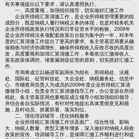
有关事项提出以下要求，请认真遵照执行。
一、高度重视，加强组织领导，切实做好汇缴工作
企业所得税汇算清缴工作，是企业所得税管理重要的组
成部分，既是纳税人履行纳税义务的体现，也是对税务机关
企业所得税政策执行情况和日常征管水平的检验。2009年
是企业所得税法各项配套政策出台较为集中的一年，对本年
度的汇算清缴工作提出了更高的要求。各主管基层局要从确
保税收与经济协调增长、确保所得税收入应收尽收的高度出
发，高度重视和加强汇算清缴工作，本着依法汇缴保收入、
落实政策保调控、堵塞漏洞促征管的原则，切实抓好汇缴工
作。
市局将成立以杨进军副局长为组长，所得税处、法规
处、国际处、征管科技处、大企业处、纳税服务处、信息中
心、市稽查局负责人为成员的2009年度企业所得税汇算清
缴领导小组，负责全市汇算清缴指导工作，办公室设在所得
税处。各主管基层局也要相应成立领导小组加强组织领导，
并结合各自实际情况，有针对性地提出具体贯彻意见和措
施，及时动员、抓紧部署、落实到位。
二、强化培训辅导，优化纳税服务
企业所得税汇算清缴工作涉及面广、综合性强、影响
大，纳税人数量、类型又逐年增多，深入做好对纳税人税收
政策的宣传、培训辅导工作，是保障汇缴工作顺利进行和提