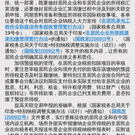
排、统一部署，既要做好居民企业和非居民企业的所得税汇
算清缴，还要做好居民企业汇算清缴过程中涉及到的关联交
易申报、同期资料准备和预提所得税等国际税收事项。各单
位要借这个机会对居民企业纳税人大力宣传《
非居民承包工
程作业和提供劳务税收管理暂行办法
》（国家税务总局第
19号令）、《国家税务总局关于印发<
非居民企业所得税源
泉扣缴管理暂行办法
>的通知》（
国税发[2009]3号
）、《国
家税务总局关于印发<特别纳税调整实施办法（试行）>的
通知》（
国税发[2009]2号
）等文件的相关内容，让所有的
居民企业明确其应承担的法律义务和责任。
加强预提税的管理。在居民企业税前扣除项目的审核
时，要注意审核居民企业向境外支付的款项应该缴纳的预提
所得税是否及时足额缴纳。要特别注意居民企业按合同约定
或董事会分配决议到期应支付但未实际支付给非居民企业的
股息、红利、利息、租金、特许权使用费、转让财产（包括
股权转让）等所得款项，居民企业已列支相关费用，是否扣
缴了预提所得税。
提高关联交易申报的准确率。根据《国家税务总局关于
印发<特别纳税调整实施办法（试行）>的通知》（
国税发
[2009]2号
）文件要求，实行查账征收的居民企业和在中国
境内设立机构、场所并据实申报缴纳企业所得税的非居民企
业在向税务机关报送年度企业所得税纳税申报表时，应附送