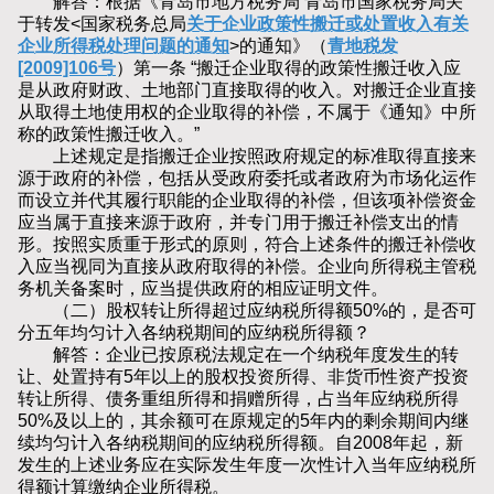
解答：根据《青岛市地方税务局 青岛市国家税务局关
于转发<国家税务总局
关于企业政策性搬迁或处置收入有关
企业所得税处理问题的通知
>的通知》（
青地税发
[2009]106号
）第一条 “搬迁企业取得的政策性搬迁收入应
是从政府财政、土地部门直接取得的收入。对搬迁企业直接
从取得土地使用权的企业取得的补偿，不属于《通知》中所
称的政策性搬迁收入。”
上述规定是指搬迁企业按照政府规定的标准取得直接来
源于政府的补偿，包括从受政府委托或者政府为市场化运作
而设立并代其履行职能的企业取得的补偿，但该项补偿资金
应当属于直接来源于政府，并专门用于搬迁补偿支出的情
形。按照实质重于形式的原则，符合上述条件的搬迁补偿收
入应当视同为直接从政府取得的补偿。企业向所得税主管税
务机关备案时，应当提供政府的相应证明文件。
（二）股权转让所得超过应纳税所得额50%的，是否可
分五年均匀计入各纳税期间的应纳税所得额？
解答：企业已按原税法规定在一个纳税年度发生的转
让、处置持有5年以上的股权投资所得、非货币性资产投资
转让所得、债务重组所得和捐赠所得，占当年应纳税所得
50%及以上的，其余额可在原规定的5年内的剩余期间内继
续均匀计入各纳税期间的应纳税所得额。自2008年起，新
发生的上述业务应在实际发生年度一次性计入当年应纳税所
得额计算缴纳企业所得税。