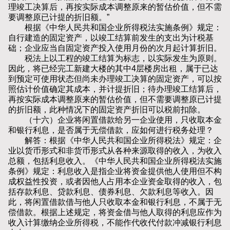
理竣工决算后，再按实际成本调整原来的暂估价值，但不需
要调整原已计提的折旧额。”
根据《中华人民共和国企业所得税法实施条例》规定：
自行建造的固定资产，以竣工结算前发生的支出为计税基
础；企业应当自固定资产投入使用月份的次月起计算折旧。
税法上以工程的竣工结算为标志，以实际发生为原则。
因此，将已经完工新建大楼的其中4层楼房出租，属于已达
到预定可使用状态但尚未办理竣工决算的固定资产，可以按
照估计价值确定其成本，并计提折旧；待办理竣工结算后，
再按实际成本调整原来的暂估价值，但不需要调整原已计提
的折旧额，此种情况下的固定资产折旧可以税前扣除。
（十六）企业将闲置借款给另一企业使用，只收取本金
和银行利息，是否属于无偿借款，应如何进行税务处理？
解答：根据《中华人民共和国企业所得税法》规定：企
业以货币形式和非货币形式从各种来源取得的收入，为收入
总额，包括利息收入。《中华人民共和国企业所得税法实施
条例》规定：利息收入是指企业将资金提供他人使用但不构
成权益性投资，或者因他人占用本企业资金取得的收入，包
括存款利息、贷款利息、债券利息、欠款利息等收入。因
此，将闲置借款借与他人只收取本金和银行利息，不属于无
偿借款。根据上述规定，将资金借与他人取得的利息应作为
收入计算缴纳企业所得税，不能作代收代付款冲减银行利息