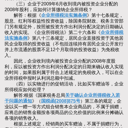
（三）企业于2009年6月收到境内被投资企业分配的
2008年股利，应如何计算缴纳企业所得税？
解答：根据《
企业所得税法实施条例
》第十七条规定，
股息、红利等权益性投资收益，除国务院财政、税务主管部
门另有规定外，按照被投资方作出利润分配决定的日期确认
收入的实现。《企业所得税法》第二十六条和《
企业所得税
法实施条例
》第八十三条规定，居民企业直接投资于其他居
民企业取得的投资收益（不包括连续持有居民企业公开发行
并上市流通的股票不足12个月取得的投资收益）为免税收
入。
因此，企业收到境内被投资企业分配的2008年度股
利，应以被投资方作出利润分配决定的日期来确认收入实现
的时间，如果股利属于符合上述规定的免税收入，可以在企
业所得税申报时从利润总额中扣减。
（四）以实物进行的促销活动，比如买车赠油等，企业
所得税应如何处理？
解答:根据《国家税务总局
关于确认企业所得税收入若
干问题的通知
》（
国税函[2008]875号
）第三条的规定，企
业以买一赠一等方式组合销售本企业商品的，不属于捐赠，
应将总的销售金额按各项商品的公允价值的比例来分摊确认
各项的销售收入。
根据上述规定，经销商的买车赠油，不属于捐赠行为，