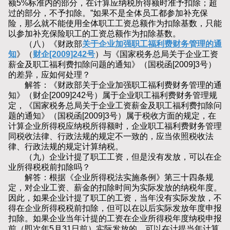
额5%标准内的部分，在计算应纳税所得额时准予扣除；超
过的部分，不予扣除。”如果不是全体员工都参加补充保
险，那么就不能使用全体职工工资总额作为扣除基数，只能
以参加补充保险职工的工资总额作为扣除基数。
（八）《财政部
关于企业加强职工福利费财务管理的通
知
》（
财企[2009]242号
）与《国家税务总局关于企业工资
薪金及职工福利费扣除问题的通知》（国税函[2009]3号）
的差异，应如何处理？
解答：《财政部关于企业加强职工福利费财务管理的通
知》（财企[2009]242号）属于企业职工福利费财务管理规
定，《国家税务总局关于企业工资薪金及职工福利费扣除问
题的通知》（国税函[2009]3号）属于税收方面的规定，在
计算企业所得税应纳税所得额时，企业职工福利费财务管理
同税收法律、行政法规的规定不一致的，应当依照税收法
律、行政法规的规定计算纳税。
（九）企业计提了职工工资，但是没有发放，可以在企
业所得税税前扣除吗？
解答：根据《企业所得税法实施条例》第三十四条规
定，对企业工资、薪金的扣除时间为实际发放的纳税年度。
因此，如果企业计提了职工的工资，当年没有实际发放，不
得在企业所得税税前扣除，但可以在以后实际发放年度申报
扣除。如果企业当年计提的工资在企业所得税年度纳税申报
前（即次年5月31日前）实际发放的，可以在计提当年计算