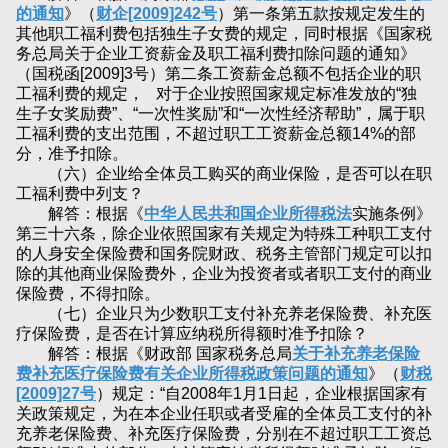
的通知
》（
财企[2009]242号
）第一条第五款按规定发生的
其他职工福利费包括独生子女费的规定，同时根据《国家税
务总局关于企业工资薪金及职工福利费扣除问题的通知》
（国税函[2009]3号）第二条工资薪金总额不包括企业的职
工福利费的规定， 对于企业按照国家规定标准发放的“独
生子女奖励费”、“一次性奖励”和“一次性经济帮助”，属于职
工福利费的支出范围，不超过职工工资薪金总额14%的部
分，准予扣除。
（六）企业给全体员工购买的商业保险，是否可以在职
工福利费中列支？
解答：根据《
中华人民共和国企业所得税法
实施条例》
第三十六条，除企业依照国家有关规定为特殊工种职工支付
的人身安全保险费和国务院财政、税务主管部门规定可以扣
除的其他商业保险费外，企业为投资者或者职工支付的商业
保险费，不得扣除。
（七）企业只为少数职工支付补充养老保险费、补充医
疗保险费，是否在计算应纳税所得额时准予扣除？
解答：根据《财政部 国家税务总局
关于补充养老保险
费补充医疗保险费有关企业所得税政策问题的通知
》（
财税
[2009]27号
）规定：“自2008年1月1日起，企业根据国家有
关政策规定，为在本企业任职或者受雇的全体员工支付的补
充养老保险费、补充医疗保险费，分别在不超过职工工资总