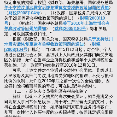
特定事项的捐赠，按照《财政部、海关总署、国家税务总局
关于支持汶川地震灾后恢复重建有关税收政策问题的通知
》
（
财税[2008]104号
）、《财政部、国家税务总局海关总署
关于29届奥运会税收政策问题的通知》（
财税[2003]10
号
）、《财政部、国家税务总局
关于2010年上海世博会有
关税收政策问题的通知
》（
财税[2005]180号
）等相关规
定，可以据实全额扣除。”
根据《财政部、海关总署、国家税务总局
关于支持汶川
地震灾后恢复重建有关税收政策问题的通知
》（
财税
[2008]104号
）规定， 自2008年5月12日起，对企业、个人
通过公益性社会团体、县级以上人民政府及其部门向受灾地
区的捐赠，允许在当年企业所得税前和当年个人所得税前全
额扣除。”这一政策可继续执行至2010年12月31日。
可见，上述文件对企业通过公益性社会团体、县级以上
人民政府及其部门向汶川地震受灾地区的捐赠，不受亏损和
比例的限制，允许在2010年底之前一次性的全额扣除。因
全额扣除捐赠而导致的亏损，可在以后5年内弥补。
（二十）高尔夫会员费能否在税前扣除？
解答：以企业名义购买的高尔夫会员证，如果是满足公
司高层人事日常休息娱乐，属于与生产经营无关的支出，不
得在企业所得税前扣除；如果确属用来联系业务招待客户，
则可一次性计入购买年度的业务招待费，按照规定标准限额