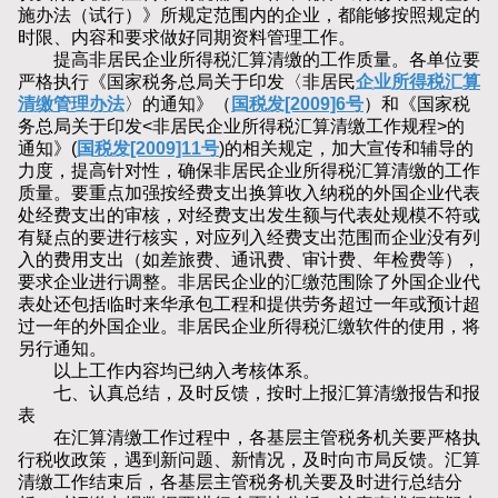
施办法（试行）》所规定范围内的企业，都能够按照规定的
时限、内容和要求做好同期资料管理工作。
提高非居民企业所得税汇算清缴的工作质量。各单位要
严格执行《国家税务总局关于印发〈非居民
企业所得税汇算
清缴管理办法
〉的通知》（
国税发[2009]6号
）和《国家税
务总局关于印发<非居民企业所得税汇算清缴工作规程>的
通知》(
国税发[2009]11号
)的相关规定，加大宣传和辅导的
力度，提高针对性，确保非居民企业所得税汇算清缴的工作
质量。要重点加强按经费支出换算收入纳税的外国企业代表
处经费支出的审核，对经费支出发生额与代表处规模不符或
有疑点的要进行核实，对应列入经费支出范围而企业没有列
入的费用支出（如差旅费、通讯费、审计费、年检费等），
要求企业进行调整。非居民企业的汇缴范围除了外国企业代
表处还包括临时来华承包工程和提供劳务超过一年或预计超
过一年的外国企业。非居民企业所得税汇缴软件的使用，将
另行通知。
以上工作内容均已纳入考核体系。
七、认真总结，及时反馈，按时上报汇算清缴报告和报
表
在汇算清缴工作过程中，各基层主管税务机关要严格执
行税收政策，遇到新问题、新情况，及时向市局反馈。汇算
清缴工作结束后，各基层主管税务机关要及时进行总结分