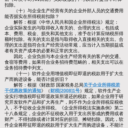
扣除。
（十）与企业生产经营有关的企业外部人员的交通费用
能否据实在所得税前扣除？
解答：根据《中华人民共和国企业所得税法》规定：
企业实际发生的与取得收入有关的、合理的支出，包括成
本、费用、税金、损失和其他支出，准予在计算应纳税所得
额时扣除。有关的支出是指与取得收入直接相关的支出。合
理的支出是指符合生产经营活动常规，应当计入当期损益或
者有关资产成本的必要和正常的支出。
因此，企业负担与本企业生产经营有关的客户的交通、
食宿等费用，如果符合业务招待费范畴的，相关支出可以在
业务招待费中列支。
（十一）软件企业用增值税即征即退的税款用于扩大生
产而购进设备，能否计提折旧？
解答：根据《财政部 国家税务总局
关于企业所得税若
干优惠政策的通知
》（
财税[2008]1号
）规定，软件生产企
业实行增值税即征即退政策所退还的税款，如果企业用于研
究开发软件产品和扩大再生产，则不作为企业所得税应税收
入，不予征收企业所得税。《企业所得税法实施条例》第二
十八条规定，企业的不征税收入用于支出所形成的费用或者
财产，不得扣除或者计算对应的折旧、摊销扣除。因此，软
件企业将即征即退的税款用于扩大生产而购进设备，不能计