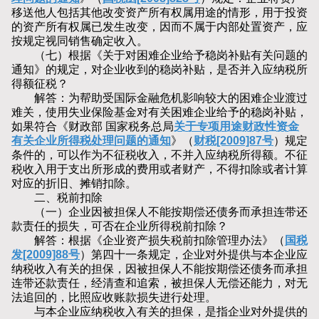
移送他人包括其他改变资产所有权属用途的情形，用于投资
的资产所有权属已发生改变，因而不属于内部处置资产，应
按规定视同销售确定收入。
（七）根据《关于对困难企业给予稳岗补贴有关问题的
通知》的规定，对企业收到的稳岗补贴，是否并入应纳税所
得额征税？
解答：为帮助受国际金融危机影响较大的困难企业渡过
难关，使用失业保险基金对有关困难企业给予的稳岗补贴，
如果符合《财政部 国家税务总局
关于专项用途财政性资金
有关企业所得税处理问题的通知
》（
财税[2009]87号
）规定
条件的，可以作为不征税收入，不并入应纳税所得额。不征
税收入用于支出所形成的费用或者财产，不得扣除或者计算
对应的折旧、摊销扣除。
二、税前扣除
（一）企业因被担保人不能按期偿还债务而承担连带还
款责任的损失，可否在企业所得税前扣除？
解答：根据《企业资产损失税前扣除管理办法》（
国税
发[2009]88号
）第四十一条规定，企业对外提供与本企业应
纳税收入有关的担保，因被担保人不能按期偿还债务而承担
连带还款责任，经清查和追索，被担保人无偿还能力，对无
法追回的，比照应收账款损失进行处理。
与本企业应纳税收入有关的担保，是指企业对外提供的