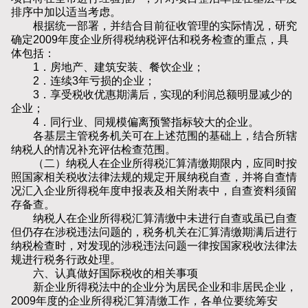
排序中加以适当考虑。
根据统一部署，并结合目前征收管理的实际情况，研究
确定2009年度企业所得税纳税评估和税务检查的重点，具
体包括：
1．房地产、建筑安装、餐饮企业；
2．连续3年亏损的企业；
3．享受税收优惠期满后，实现的利润总额明显减少的
企业；
4．同行业、同规模偏离预警指标较大的企业。
各基层主管税务机关可在上述范围的基础上，结合所辖
纳税人的情况补充评估检查范围。
（二）纳税人在企业所得税汇算清缴期限内，应同时按
照国家相关税收法律法规的规定开展纳税自查，并将自查情
况汇入企业所得税年度申报表及相关附表中，自查资料须留
存备查。
纳税人在企业所得税汇算清缴中未进行自查或虽已自查
但仍存在涉税违法问题的，税务机关在汇算清缴期满后进行
纳税检查时，对发现的涉税违法问题一律按国家税收法律法
规进行税务行政处理。
六、认真做好国际税收的相关事项
新企业所得税法中的企业分为居民企业和非居民企业，
2009年度的企业所得税汇算清缴工作，各单位要统筹安