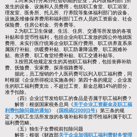
1.尚未实行分离办社会职能的企业，其内设福利部门所
发生的设备、设施和人员费用，包括职工食堂、职工浴室、
理发室、医务所、托儿所、疗养院等集体福利部门的设备、
设施及维修保养费用和福利部门工作人员的工资薪金、社会
保险费、住房公积金、劳务费等。
2.为职工卫生保健、生活、住房、交通等所发放的各项
补贴和非货币性福利，包括企业向职工发放的因公外地就医
费用、未实行医疗统筹企业职工医疗费用、职工供养直系亲
属医疗补贴、供暖费补贴、职工防暑降温费、职工困难补
贴、救济费、职工食堂经费补贴、职工交通补贴等。
3.按照其他规定发生的其他职工福利费，包括丧葬补助
费、抚恤费、安家费、探亲假路费等。
据此，员工报销的个人医药费可以列入职工福利费，同
时根据《企业所得税法实施条例》第四十条的规定，企业发
生的职工福利费支出，不超过工资、薪金总额14%的部分，
准予扣除。
（四）企业过节发给职工的食品是否属于职工福利费？
解答：根据国家税务总局《
关于企业工资薪金及职工福
利费扣除问题的通知
》（
国税函[2009]3号
）第三条的规
定，为职工生活所发放的各项补贴和非货币性福利属于职工
福利费范畴。
（五）独生子女费税前扣除问题
解答：根据《财政部
关于企业加强职工福利费财务管理