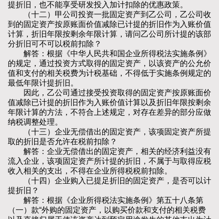
提折旧，也不能享受研发投入加计扣除的优惠政策。
（十二）甲公司投资一批固定资产到乙公司，乙公司收
到的固定资产按原账面价值减除已计提的折旧作为入账价值
计算，折旧年限按剩余年限计算，请问乙公司所计提的该部
分折旧可不可以税前扣除？
解答：根据《中华人民共和国企业所得税法实施条例》
的规定，通过投资方式取得的固定资产，以该资产的公允价
值和支付的相关税费为计税基础，不得低于实施条例规定的
最低年限计提折旧。
因此，乙公司通过接受投资取得的固定资产按原账面价
值减除已计提的折旧作为入账价值计算以及折旧年限按剩余
年限计算的方法，不符合上述规定，对存在差异的部分应做
纳税调整处理。
（十三）企业无偿借出的固定资产，该项固定资产所提
取的折旧是否允许在税前扣除？
解答：企业无偿借出的固定资产，相关的经济利益没有
流入企业，该项固定资产所计提的折旧，不属于与取得应税
收入相关的支出，不得在企业所得税税前扣除。
（十四）企业购入已提足折旧的固定资产，是否可以计
提折旧？
解答：根据《企业所得税法实施条例》第五十八条第
（一）款“外购的固定资产，以购买价款和支付的相关税费