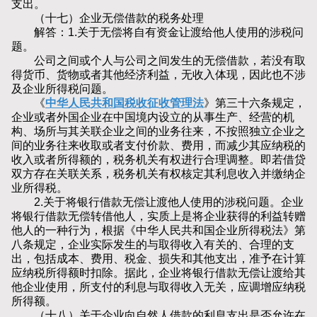
支出。
（十七）企业无偿借款的税务处理
解答：1.关于无偿将自有资金让渡给他人使用的涉税问
题。
公司之间或个人与公司之间发生的无偿借款，若没有取
得货币、货物或者其他经济利益，无收入体现，因此也不涉
及企业所得税问题。
《
中华人民共和国税收征收管理法
》第三十六条规定，
企业或者外国企业在中国境内设立的从事生产、经营的机
构、场所与其关联企业之间的业务往来，不按照独立企业之
间的业务往来收取或者支付价款、费用，而减少其应纳税的
收入或者所得额的，税务机关有权进行合理调整。即若借贷
双方存在关联关系，税务机关有权核定其利息收入并缴纳企
业所得税。
2.关于将银行借款无偿让渡他人使用的涉税问题。企业
将银行借款无偿转借他人，实质上是将企业获得的利益转赠
他人的一种行为，根据《中华人民共和国企业所得税法》第
八条规定，企业实际发生的与取得收入有关的、合理的支
出，包括成本、费用、税金、损失和其他支出，准予在计算
应纳税所得额时扣除。据此，企业将银行借款无偿让渡给其
他企业使用，所支付的利息与取得收入无关，应调增应纳税
所得额。
（十八）关于企业向自然人借款的利息支出是否允许在