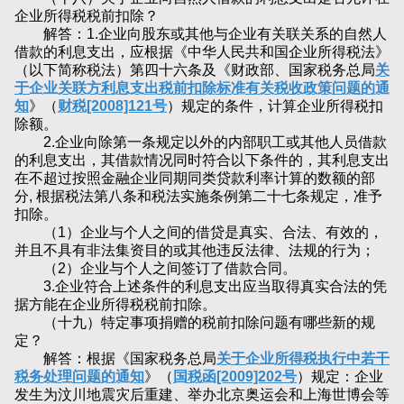
企业所得税税前扣除？
解答：1.企业向股东或其他与企业有关联关系的自然人
借款的利息支出，应根据《中华人民共和国企业所得税法》
（以下简称税法）第四十六条及《财政部、国家税务总局
关
于企业关联方利息支出税前扣除标准有关税收政策问题的通
知
》（
财税[2008]121号
）规定的条件，计算企业所得税扣
除额。
2.企业向除第一条规定以外的内部职工或其他人员借款
的利息支出，其借款情况同时符合以下条件的，其利息支出
在不超过按照金融企业同期同类贷款利率计算的数额的部
分, 根据税法第八条和税法实施条例第二十七条规定，准予
扣除。
（1）企业与个人之间的借贷是真实、合法、有效的，
并且不具有非法集资目的或其他违反法律、法规的行为；
（2）企业与个人之间签订了借款合同。
3.企业符合上述条件的利息支出应当取得真实合法的凭
据方能在企业所得税税前扣除。
（十九）特定事项捐赠的税前扣除问题有哪些新的规
定？
解答：根据《国家税务总局
关于企业所得税执行中若干
税务处理问题的通知
》（
国税函[2009]202号
）规定：企业
发生为汶川地震灾后重建、举办北京奥运会和上海世博会等