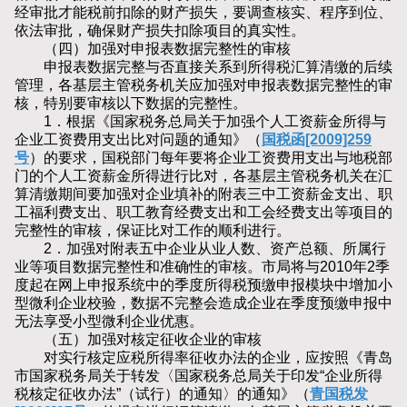
经审批才能税前扣除的财产损失，要调查核实、程序到位、
依法审批，确保财产损失扣除项目的真实性。
（四）加强对申报表数据完整性的审核
申报表数据完整与否直接关系到所得税汇算清缴的后续
管理，各基层主管税务机关应加强对申报表数据完整性的审
核，特别要审核以下数据的完整性。
1．根据《国家税务总局关于加强个人工资薪金所得与
企业工资费用支出比对问题的通知》（
国税函[2009]259
号
）的要求，国税部门每年要将企业工资费用支出与地税部
门的个人工资薪金所得进行比对，各基层主管税务机关在汇
算清缴期间要加强对企业填补的附表三中工资薪金支出、职
工福利费支出、职工教育经费支出和工会经费支出等项目的
完整性的审核，保证比对工作的顺利进行。
2．加强对附表五中企业从业人数、资产总额、所属行
业等项目数据完整性和准确性的审核。市局将与2010年2季
度起在网上申报系统中的季度所得税预缴申报模块中增加小
型微利企业校验，数据不完整会造成企业在季度预缴申报中
无法享受小型微利企业优惠。
（五）加强对核定征收企业的审核
对实行核定应税所得率征收办法的企业，应按照《青岛
市国家税务局关于转发〈国家税务总局关于印发“企业所得
税核定征收办法”（试行）的通知〉的通知》（
青国税发