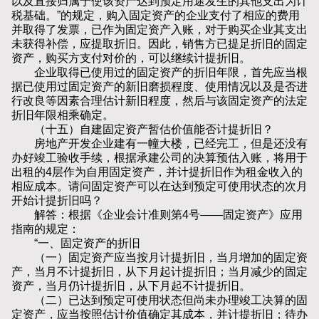
以及直接归属于使该资产达到预定用途发生的其他支出为计
税基础。”的规定，购入固定资产的企业支付了相应的费用
并取得了发票，已作为固定资产入账，对于购买企业其支出
未获得补偿，应提取折旧。因此，销售方已提足折旧的固定
资产，购买方支付对价的，可以继续计提折旧。
企业取得已使用过的固定资产的折旧年限，首先应当根
据已使用过固定资产的新旧磨损程度、使用情况以及是否进
行改良等因素合理估计新旧程度，然后与该固定资产的法定
折旧年限相乘确定。
（十五）自建固定资产暂估价值能否计提折旧？
房地产开发企业建有一幢大楼，已经完工，但是还没有
办好竣工验收手续，根据承建公司的决算预估入账，将用于
出租的4层作为自用固定资产，并计提折旧作为租金收入的
相应成本。请问固定资产可以在达到预定可使用状态的次月
开始计提折旧吗？
解答：根据《企业会计准则第4号——固定资产》应用
指南的规定：
“一、固定资产的折旧
（一）固定资产应当按月计提折旧，当月增加的固定资
产，当月不计提折旧，从下月起计提折旧；当月减少的固定
资产，当月仍计提折旧，从下月起不计提折旧。
（二）已达到预定可使用状态但尚未办理竣工决算的固
定资产，应当按照估计价值确定其成本，并计提折旧；待办