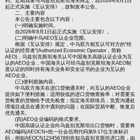
利。近期我署与乌兹别克斯坦海关商定，自2026年8月1日
起正式实施《互认安排》，故制发本公告。
二、主要内容
本公告主要包含以下内容：
(一)明确实施时间。
自2026年8月1日起正式实施《互认安排》。
(二)明确中乌AEO互认企业范围。
根据《互认安排》规定，中乌双方相互认可对方的“经
认证的经营者”(Authorized Economic Operator，简称
AEO)，乌兹别克斯坦海关认可中国海关高级认证企业为互
认的AEO企业，中国海关认可经乌兹别克斯坦海关AEO制
度认证的同时持有海关业务和安全证书的企业为互认的
AEO企业。
(三)便利措施内容。
中乌双方海关在进口货物通关时，向互认的AEO企业
提供如下便利措施：适用较低的进口货物查验率；对需要实
货检查的货物给予优先检查；指定海关联络员，负责沟通处
理项目成员在通关中遇到的问题；在国际贸易中断、恢复后
优先通关。
(四)AEO企业编码的格式要求。
中国高级认证企业向乌兹别克斯坦出口货物时，需要将
AEO编码(AEOCN+统一社会信用代码第9-17位主体标识
码，例如AEOCN123456789)告知乌兹别克斯坦进口商，由