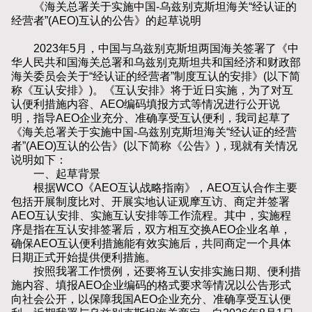
《海关总署关于实施中国-乌兹别克斯坦海关“经认证的
经营者”(AEO)互认的公告》的起草说明
2023年5月，中国与乌兹别克斯坦两国海关签署了《中
华人民共和国海关总署和乌兹别克斯坦共和国经济和财政部
海关委员会关于“经认证的经营者”制度互认的安排》(以下简
称《互认安排》)。《互认安排》将于近日实施，为了对互
认便利措施内容、AEO编码填报方式等情况进行公开说
明，指导AEO企业充分、准确享受互认便利，我司起草了
《海关总署关于实施中国-乌兹别克斯坦海关“经认证的经营
者”(AEO)互认的公告》(以下简称《公告》)，现就有关情况
说明如下：
一、起草背景
根据WCO《AEO互认战略指南》，AEO互认合作主要
包括开展制度比对、开展实地认证观摩互访、商定并签署
AEO互认安排、实施互认安排等工作流程。其中，实施程
序是指在互认安排签署后，双方相互交换AEO企业名单，
确保AEO互认便利措施能有效实施后，共同商定一个具体
日期正式开始提供便利措施。
按照我署工作惯例，还要将互认安排实施日期、便利措
施内容、填报AEO企业编码的格式要求等情况以公告形式
向社会公开，以保障我国AEO企业充分、准确享受互认便