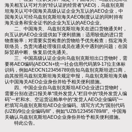
海关相互认可对方的“经认证的经营者”(AEO)，乌兹别克斯
坦海关认可中国海关高级认证企业为互认的AEO企业，中
国海关认可经乌兹别克斯坦海关AEO制度认证的同时持有
海关业务和安全证书的企业为互认的AEO企业。
二、中国海关、乌兹别克斯坦海关在进口货物通关时，
向互认的AEO企业提供如下便利措施：适用较低的进口货
物查验率；对需要实货检查的货物给予优先检查；指定海关
联络员，负责沟通处理项目成员在通关中遇到的问题；在国
际贸易中断、恢复后优先通关。
三、中国高级认证企业向乌兹别克斯坦出口货物时，需
要将AEO编码(AEOCN+统一社会信用代码第9-17位主体标
识码，例如AEOCN123456789)告知乌兹别克斯坦进口商，
由其按照乌兹别克斯坦海关规定申报，乌兹别克斯坦海关确
认中国海关AEO企业身份并给予相关便利措施。
四、中国企业自乌兹别克斯坦AEO企业进口货物时，
需要分别在进口报关单“境外发货人”栏目中的“境外发货人编
码”一栏和水、空运货运舱单中的“发货人AEO企业编码”一
栏填写乌兹别克斯坦AEO企业编码。填写方式为“国别代码
(UZB)/9位企业编码/III”，例如“UZB/123456789/III”。中国海
关确认乌兹别克斯坦AEO企业身份并给予相关便利措施。
特此公告。