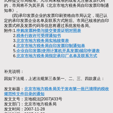
式样提交市局核准。凡市局未核准的或者无注册发票代码
的，市局将不为其开具《北京市地方税务局自印发票印制通
知单》。
(四)承印发票企业的发票印刷资格由市局认定，现已认
定的承印发票企业名单及联系方式附后。市局已核准的自印
发票式样及发票代码等信息将通过系统发给各局。
附件:1.
申购发票种类与提交资质证明对照表
2.
税务行政许可受理通知书
3.
北京市地方税务局实地核查表
4.
北京市地方税务局自印发票印制通知单
5.
企业自印发票(使用计算机开具发票)续印申请表
6.
北京市地方税务局指定承印厂名单及联系方式
补充说明：
因如下法规，上述法规第三条第一、二、三、四款废止：
发文标题：
北京市地方税务局关于发布第一批已清理的税收
规范性文件目录的通知
发文文号：京地税法[2007]433号
发文部门：北京市地方税务局
发文时间：2007-11-28