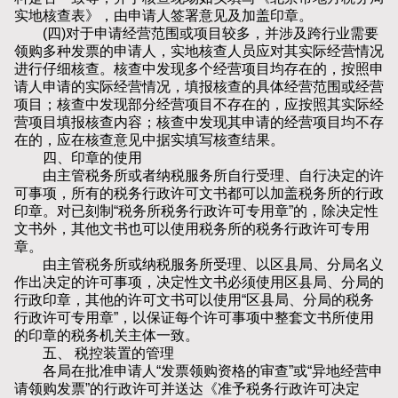
实地核查表》，由申请人签署意见及加盖印章。
(四)对于申请经营范围或项目较多，并涉及跨行业需要
领购多种发票的申请人，实地核查人员应对其实际经营情况
进行仔细核查。核查中发现多个经营项目均存在的，按照申
请人申请的实际经营情况，填报核查的具体经营范围或经营
项目；核查中发现部分经营项目不存在的，应按照其实际经
营项目填报核查内容；核查中发现其申请的经营项目均不存
在的，应在核查意见中据实填写核查结果。
四、印章的使用
由主管税务所或者纳税服务所自行受理、自行决定的许
可事项，所有的税务行政许可文书都可以加盖税务所的行政
印章。对已刻制“税务所税务行政许可专用章”的，除决定性
文书外，其他文书也可以使用税务所的税务行政许可专用
章。
由主管税务所或纳税服务所受理、以区县局、分局名义
作出决定的许可事项，决定性文书必须使用区县局、分局的
行政印章，其他的许可文书可以使用“区县局、分局的税务
行政许可专用章”，以保证每个许可事项中整套文书所使用
的印章的税务机关主体一致。
五、 税控装置的管理
各局在批准申请人“发票领购资格的审查”或“异地经营申
请领购发票”的行政许可并送达《准予税务行政许可决定