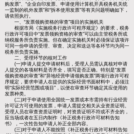
购发票”、“企业自印发票、申请使用计算机开具税务机关统
一监制的机外发票”和“拆本使用发票”等有关问题明确如下，
请依照执行。
一、“发票领购资格的审查”项目的实施机关
根据市局《实施税务行政许可程序规定》的要求，税务
行政许可项目中“发票领购资格的审查”可以由主管税务所或
纳税服务所负责实施。但在确定实施机关时必须保证该项许
可同一份申请的受理、审查、决定和送达等各环节均为同一
税务所负责实施。
二、受理环节的核对工作
(一)申请人提交申请材料后，受理人员需认真核对申请
人提交的各项材料是否齐全，填写是否正确。特别是“发票
领购资格的审查”和“异地经营申请领购发票”两项行政许可程
序规定，要求申请人在提供的实际经营书面材料中，必须注
明“实际经营范围或项目”，以便在审查环节确定其应使用的
发票种类。
(二)对于申请使用全国统一发票或本市需持有行业经营
许可证方可使用的发票，申请人需提交相关从业资质证明。
受理人员在审查资质证明时，对资质证明不符或不齐全的，
应当场或者在五日内制作《补正税务行政许可材料告知
书》，一次性告知申请人补正全部内容。
(三)对于申请人不能按照《补正税务行政许可材料告知