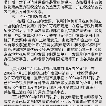
书》后，对于申请使用税控装置的纳税人，应按照其申请领
购发票类型办理税控装置的选型安装事宜，并在税控装置安
装完毕后方可供应发票。
六、 企业自印发票管理
(一)按照《企业自印发票、使用计算机开具税务机关统
一监制的机外发票》行政许可程序规定，在送达行政许可事
项决定书后，由各局发票管理部门负责审批发票式样、印制
数量、指定发票承印企业，并在《企业自印发票(使用计算
机开具发票)申请表》上签署意见。由发票承印企业持《企
业自印发票(使用计算机开具发票)申请表》和发票式样到市
局办理编制发票代码和号码(或布奖)，市局将为其开具《北
京市地方税务局自印发票印制通知单》，发票承印企业凭此
办理加密事宜。自印发票的印刷及送票等工作由各局监督管
理。
(二)2004年7月1日以前已批准自印发票的企业，在
2004年7月1日以后提出续印发票申请的，一律按照税务行
政许可程序规定，重新办理审批事宜；2004年7月1日以后
已经准予税务行政许可申请续印自印发票数量的企业，只需
填写《企业自印发票(使用计算机开具发票)续印申请表》，
并按照上述程序到市局办理相关事宜。
(三)对于2004年7月1日以后，首次申请使用自印发票的
或变更原已认定自印发票式样的企业，应在审查环节将发票