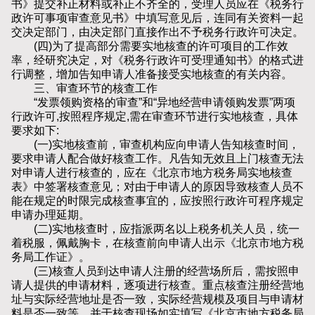
书》提交补正材料或补正不齐全的，受理人员应在《税务行
政许可事项审查意见书》中填写意见后，连同有关资料一起
交决定部门，由决定部门直接作出不予税务行政许可决定。
(四)为了提高部分需要实地核查的许可项目的工作效
率，经研究决定，对《税务行政许可受理通知书》的格式进
行调整，增加告知申请人准备接受实地核查的有关内容。
三、审查环节的核查工作
“发票领购资格的审查”和“异地经营申请领购发票”两项
行政许可,按照程序规定,需在审查环节进行实地核查，具体
要求如下:
(一)实地核查前，审查机构应向申请人告知核查时间，
要求申请人配合做好核查工作。凡告知无效且上门核查无法
对申请人进行核查的，应在《北京市地方税务局实地核查
表》中签署核查意见；对由于申请人的原因导致核查人员不
能在规定的时限完成核查事宜的，应按照行政许可程序规定
申请办理延期。
(二)实地核查时，应指派两名以上税务机关人员，统一
着税服，佩戴胸卡，在核查前向申请人出示《北京市地方税
务局工作证》。
(三)核查人员到达申请人注册的经营场所后，需按照申
请人提供的申请材料，逐项进行核查。重点核查注册经营地
址与实际经营地址是否一致，实际经营规模及项目与申请材
料是否一致等，并于核查现场如实填写《北京市地方税务局