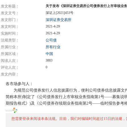
发文标题：
关于发布《深圳证券交易所公司债券发行上市审核业务
发文文号：
深证上[2021]453号
发文部门：
深圳证券交易所
发文时间：
2021-4-29
实施时间：
2021-4-29
法规类型：
公司债
所属行业：
所有行业
所属区域：
中国
阅读人次：
3883
评论人次：
0
发文内容：
各市场参与人：
为规范公司债券发行人信息披露行为，便利公司债券信息披露文件编
简称本所)制定了《公司债券发行上市审核业务指南第1号——募集说明
期报告格式》)及《公司债券存续期业务指南第2号——临时报告参考
......
您需要登录来阅读本条法规。目前，我们对编辑时间超过15日的法规，需登录才