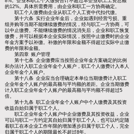
8%。企业和职工个人缴费合计不超过本企业职工工资总额
的12%。具体所需费用，由企业和职工一方协商确定。
职工个人缴费由企业从职工个人工资中代扣代缴。
第十六条 实行企业年金后，企业如遇到经营亏损、重
组并购等当期不能继续缴费的情况，经与职工一方协商，可
以中止缴费。不能继续缴费的情况消失后，企业和职工恢复
缴费，并可以根据本企业实际情况，按照中止缴费时的企业
年金方案予以补缴。补缴的年限和金额不得超过实际中止缴
费的年限和金额。
第四章 账户管理
第十七条 企业缴费应当按照企业年金方案确定的比例
和办法计入职工企业年金个人账户，职工个人缴费计入本人
企业年金个人账户。
第十八条 企业应当合理确定本单位当期缴费计入职工
企业年金个人账户的最高额与平均额的差距。企业当期缴费
计入职工企业年金个人账户的最高额与平均额不得超过5
倍。
第十九条 职工企业年金个人账户中个人缴费及其投资
收益自始归属于职工个人。
职工企业年金个人账户中企业缴费及其投资收益，企业
可以与职工一方约定其自始归属于职工个人，也可以约定随
着职工在本企业工作年限的增加逐步归属于职工个人，完全
归属于职工个人的期限最长不超过8年。