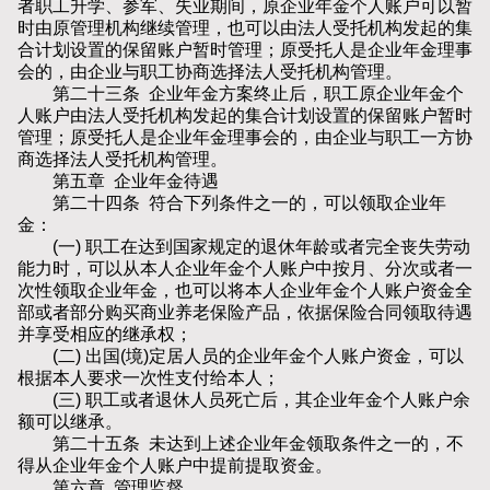
者职工升学、参军、失业期间，原企业年金个人账户可以暂
时由原管理机构继续管理，也可以由法人受托机构发起的集
合计划设置的保留账户暂时管理；原受托人是企业年金理事
会的，由企业与职工协商选择法人受托机构管理。
第二十三条 企业年金方案终止后，职工原企业年金个
人账户由法人受托机构发起的集合计划设置的保留账户暂时
管理；原受托人是企业年金理事会的，由企业与职工一方协
商选择法人受托机构管理。
第五章 企业年金待遇
第二十四条 符合下列条件之一的，可以领取企业年
金：
(一) 职工在达到国家规定的退休年龄或者完全丧失劳动
能力时，可以从本人企业年金个人账户中按月、分次或者一
次性领取企业年金，也可以将本人企业年金个人账户资金全
部或者部分购买商业养老保险产品，依据保险合同领取待遇
并享受相应的继承权；
(二) 出国(境)定居人员的企业年金个人账户资金，可以
根据本人要求一次性支付给本人；
(三) 职工或者退休人员死亡后，其企业年金个人账户余
额可以继承。
第二十五条 未达到上述企业年金领取条件之一的，不
得从企业年金个人账户中提前提取资金。
第六章 管理监督