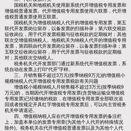
国税机关和地税机关使用新系统代开增值税专用发票和
增值税普通发票。代开增值税专用发票使用六联票，代开增
值税普通发票使用五联票。
国税机关为增值税纳税人代开的增值税专用发票，第五
联代开发票岗位留存，以备发票的扫描补录；第六联交税款
征收岗位，用于代开发票税额与征收税款的定期核对；其他
联次交增值税纳税人。地税机关为纳税人代开的增值税专用
发票，第四联由代开发票岗位留存，以备发票扫描补录；第
五联交征收岗位留存，用于代开发票与征收税款的定期核
对；其他联次交纳税人。
税务机关代开发票部门通过新系统代开增值税发票，系
统自动在发票上打印“代开”字样。
三、月销售额不超过3万元(按季纳税9万元)的增值税小
规模纳税人代开增值税专用发票税款有关问题
增值税小规模纳税人月销售额不超过3万元(按季纳税9
万元)的，当期因代开增值税专用发票(含货物运输业增值税
专用发票)已经缴纳的税款，在增值税专用发票全部联次追
回或者按规定开具红字增值税专用发票后，可以向主管税务
机关申请退还。
四、增值税纳税人应在代开增值税专用发票的备注栏
上，加盖本单位的发票专用章(为其他个人代开的特殊情况
除外)。税务机关在代开增值税普通发票以及为其他个人代