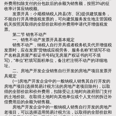
外费用扣除支付的分包款后的余额为销售额，按照3%的征
收率计算应纳税额。
发票开具：小规模纳税人跨县(市、区)提供建筑服务，
不能自行开具增值税发票的，可向建筑服务发生地主管国税
机关按照其取得的全部价款和价外费用申请代开增值税发
票。
第二节 销售不动产
一、销售不动产发票开具基本规定
销售不动产，纳税人自行开具或者税务机关代开增值税
发票时，应在发票“货物或应税劳务、服务名称”栏填写不动
产名称及房屋产权证书号码(无房屋产权证书的可不填
写)，“单位”栏填写面积单位，备注栏注明不动产的详细地
址。
二、房地产开发企业销售自行开发的房地产项目发票开
具规定
(一)房地产开发企业中的一般纳税人销售其自行开发的
房地产项目(选择简易计税方法的房地产老项目除外)，以取
得的全部价款和价外费用，扣除受让土地时向政府部门支付
的土地价款、在取得土地时向其他单位或个人支付的拆迁补
偿费用后的余额为销售额。
房地产开发企业中的一般纳税人销售自行开发的房地产
老项目，可以选择适用简易计税方法，以取得的全部价款和