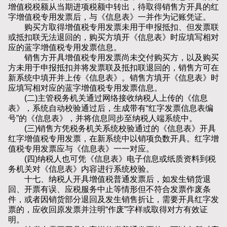
增值税税额从当期进项税额中转出，待取得销售方开具的红
字增值税专用发票后，与《信息表》一并作为记账凭证。
购买方取得增值税专用发票未用于申报抵扣、但发票联
或抵扣联无法退回的，购买方填开《信息表》时应填写相对
应的蓝字增值税专用发票信息。
销售方开具增值税专用发票尚未交付购买方，以及购买
方未用于申报抵扣并将发票联及抵扣联退回的，销售方可在
新系统中填开并上传《信息表》。销售方填开《信息表》时
应填写相对应的蓝字增值税专用发票信息。
(二)主管税务机关通过网络接收纳税人上传的《信息
表》，系统自动校验通过后，生成带有“红字发票信息表编
号”的《信息表》，并将信息同步至纳税人端系统中。
(三)销售方凭税务机关系统校验通过的《信息表》开具
红字增值税专用发票，在新系统中以销项负数开具。红字增
值税专用发票应与《信息表》一一对应。
(四)纳税人也可凭《信息表》电子信息或纸质资料到税
务机关对《信息表》内容进行系统校验。
十七、纳税人开具增值税普通发票后，如发生销货退
回、开票有误、应税服务中止等情形但不符合发票作废条
件，或者因销货部分退回及发生销售折让，需要开具红字发
票的，应收回原发票并注明“作废”字样或取得对方有效证
明。