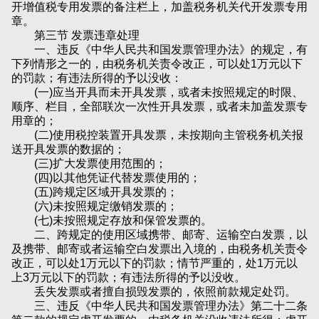
开增值税专用发票的备注栏上，加盖税务机关代开发票专用
章。
第三节 发票违章处理
一、违反《中华人民共和国发票管理办法》的规定，有
下列情形之一的，由税务机关责令改正，可以处1万元以下
的罚款；有违法所得的予以没收：
(一)应当开具而未开具发票，或者未按照规定的时限、
顺序、栏目，全部联次一次性开具发票，或者未加盖发票专
用章的；
(二)使用税控装置开具发票，未按期向主管税务机关报
送开具发票的数据的；
(三)扩大发票使用范围的；
(四)以其他凭证代替发票使用的；
(五)跨规定区域开具发票的；
(六)未按照规定缴销发票的；
(七)未按照规定存放和保管发票的。
二、跨规定的使用区域携带、邮寄、运输空白发票，以
及携带、邮寄或者运输空白发票出入境的，由税务机关责令
改正，可以处1万元以下的罚款；情节严重的，处1万元以
上3万元以下的罚款；有违法所得的予以没收。
丢失发票或者擅自损毁发票的，依照前款规定处罚。
三、违反《中华人民共和国发票管理办法》第二十二条