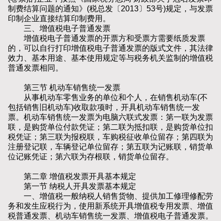
制费结算问题的通知》(税总发〔2013〕53号)规定，与发票
印制企业直接结算印制费用。
三、增值税电子普通发票
增值税电子普通发票的开票方和受票方需要纸质发票
的，可以自行打印增值税电子普通发票的版式文件，其法律
效力、基本用途、基本使用规定等与税务机关监制的增值税
普通发票相同。
第三节 机动车销售统一发票
从事机动车零售业务的单位和个人，在销售机动车(不
包括销售旧机动车)收取款项时，开具机动车销售统一发
票。机动车销售统一发票为电脑六联式发票：第一联为发票
联，是购货单位付款凭证；第二联为抵扣联，是购货单位扣
税凭证；第三联为报税联，车购税征收单位留存；第四联为
注册登记联，车辆登记单位留存；第五联为记账联，销货单
位记账凭证；第六联为存根联，销货单位留存。
第二章 增值税发票开具基本规定
第一节 纳税人开具发票基本规定
一、增值税一般纳税人销售货物、提供加工修理修配劳
务和发生应税行为，使用新系统开具增值税专用发票、增值
税普通发票、机动车销售统一发票、增值税电子普通发票。