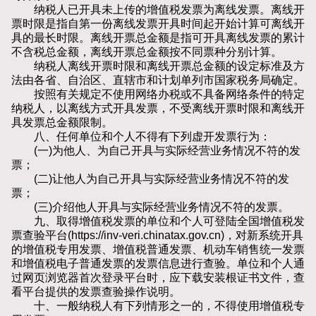
纳税人已开具未上传的增值税发票为离线发票。离线开
票时限是指自第一份离线发票开具时间起开始计算可离线开
具的最长时限。离线开票总金额是指可开具离线发票的累计
不含税总金额，离线开票总金额按不同票种分别计算。
纳税人离线开票时限和离线开票总金额的设定标准及方
法由各省、自治区、直辖市和计划单列市国家税务局确定。
按照有关规定不使用网络办税或不具备网络条件的特定
纳税人，以离线方式开具发票，不受离线开票时限和离线开
具发票总金额限制。
八、任何单位和个人不得有下列虚开发票行为：
(一)为他人、为自己开具与实际经营业务情况不符的发
票；
(二)让他人为自己开具与实际经营业务情况不符的发
票；
(三)介绍他人开具与实际经营业务情况不符的发票。
九、取得增值税发票的单位和个人可登陆全国增值税发
票查验平台(https://inv-veri.chinatax.gov.cn)，对新系统开具
的增值税专用发票、增值税普通发票、机动车销售统一发票
和增值税电子普通发票的发票信息进行查验。单位和个人通
过网页浏览器首次登录平台时，应下载安装根证书文件，查
看平台提供的发票查验操作说明。
十、一般纳税人有下列情形之一的，不得使用增值税专