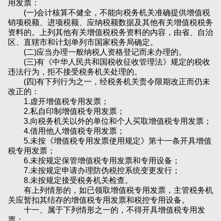
用发票：
(一)会计核算不健全，不能向税务机关准确提供增值税
销项税额、进项税额、应纳税额数据及其他有关增值税税务
资料的。上列其他有关增值税税务资料的内容，由省、自治
区、直辖市和计划单列市国家税务局确定。
(二)应当办理一般纳税人资格登记而未办理的。
(三)有《中华人民共和国税收征收管理法》规定的税收
违法行为，拒不接受税务机关处理的。
(四)有下列行为之一，经税务机关责令限期改正而仍未
改正的：
1.虚开增值税专用发票；
2.私自印制增值税专用发票；
3.向税务机关以外的单位和个人买取增值税专用发票；
4.借用他人增值税专用发票；
5.未按《增值税专用发票使用规定》第十一条开具增值
税专用发票；
6.未按规定保管增值税专用发票和专用设备；
7.未按规定申请办理防伪税控系统变更发行；
8.未按规定接受税务机关检查。
有上列情形的，如已领取增值税专用发票，主管税务机
关应暂扣其结存的增值税专用发票和税控专用设备。
十一、属于下列情形之一的，不得开具增值税专用发
票：