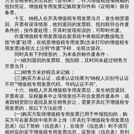
方主管税务机关出具的《证明单》，作为增值税进项税额的
抵扣凭证。增值税专用发票记账联复印件和《证明单》留存
备查。
十五、纳税人在开具增值税专用发票当月，发生销货退
回、开票有误等情形，收到退回的发票联、抵扣联符合作废
条件的，按作废处理；开具时发现有误的，可即时作废。
作废增值税专用发票须在新系统中将相应的数据电文
按“作废”处理，在纸质增值税专用发票(含未打印的增值税专
用发票)各联次上注明“作废”字样，全联次留存。
同时具有下列情形的，为本条所称作废条件：
(一)收到退回的发票联、抵扣联，且时间未超过销售方
开票当月；
(二)销售方未抄税且未记账；
(三)购买方未认证，或者认证结果为“纳税人识别号认证
不符”“增值税专用发票代码、号码认证不符”。
十六、纳税人开具增值税专用发票后，发生销货退回、
开票有误、应税服务中止等情形但不符合发票作废条件，或
者因销货部分退回及发生销售折让，需要开具红字增值税专
用发票的，按以下方法处理：
(一)购买方取得增值税专用发票已用于申报抵扣的，购
买方可在新系统中填开并上传《开具红字增值税专用发票信
息表》(以下简称《信息表》)，在填开《信息表》时不填写
相对应的蓝字增值税专用发票信息，应暂依《信息表》所列