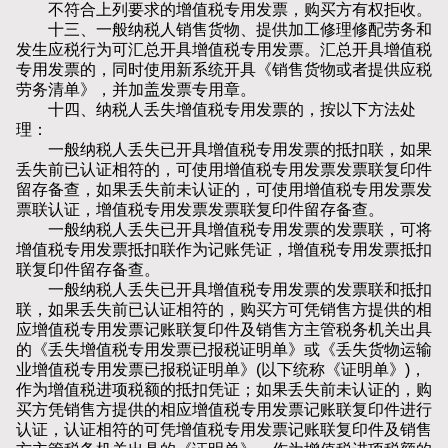
不符合上列要求的增值税专用发票，购买方有权拒收。
十三、一般纳税人销售货物、提供加工修理修配劳务和
发生应税行为可汇总开具增值税专用发票。汇总开具增值税
专用发票的，同时使用新系统开具《销售货物或者提供应税
劳务清单》，并加盖发票专用章。
十四、纳税人丢失增值税专用发票的，按以下方法处
理：
一般纳税人丢失已开具增值税专用发票的抵扣联，如果
丢失前已认证相符的，可使用增值税专用发票发票联复印件
留存备查，如果丢失前未认证的，可使用增值税专用发票发
票联认证，增值税专用发票发票联复印件留存备查。
一般纳税人丢失已开具增值税专用发票的发票联，可将
增值税专用发票抵扣联作为记账凭证，增值税专用发票抵扣
联复印件留存备查。
一般纳税人丢失已开具增值税专用发票的发票联和抵扣
联，如果丢失前已认证相符的，购买方可凭销售方提供的相
应增值税专用发票记账联复印件及销售方主管税务机关出具
的《丢失增值税专用发票已报税证明单》或《丢失货物运输
业增值税专用发票已报税证明单》(以下统称《证明单》)，
作为增值税进项税额的抵扣凭证；如果丢失前未认证的，购
买方凭销售方提供的相应增值税专用发票记账联复印件进行
认证，认证相符的可凭增值税专用发票记账联复印件及销售