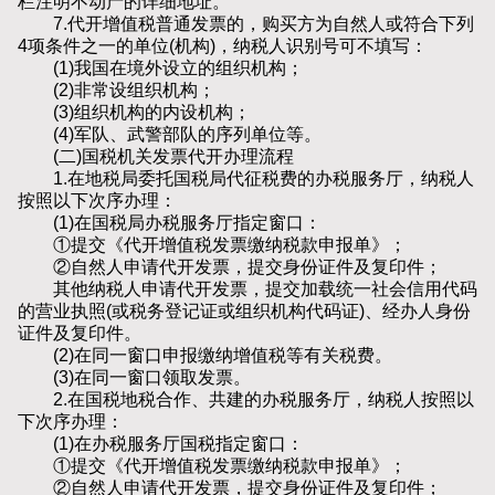
栏注明不动产的详细地址。
7.代开增值税普通发票的，购买方为自然人或符合下列
4项条件之一的单位(机构)，纳税人识别号可不填写：
(1)我国在境外设立的组织机构；
(2)非常设组织机构；
(3)组织机构的内设机构；
(4)军队、武警部队的序列单位等。
(二)国税机关发票代开办理流程
1.在地税局委托国税局代征税费的办税服务厅，纳税人
按照以下次序办理：
(1)在国税局办税服务厅指定窗口：
①提交《代开增值税发票缴纳税款申报单》；
②自然人申请代开发票，提交身份证件及复印件；
其他纳税人申请代开发票，提交加载统一社会信用代码
的营业执照(或税务登记证或组织机构代码证)、经办人身份
证件及复印件。
(2)在同一窗口申报缴纳增值税等有关税费。
(3)在同一窗口领取发票。
2.在国税地税合作、共建的办税服务厅，纳税人按照以
下次序办理：
(1)在办税服务厅国税指定窗口：
①提交《代开增值税发票缴纳税款申报单》；
②自然人申请代开发票，提交身份证件及复印件；