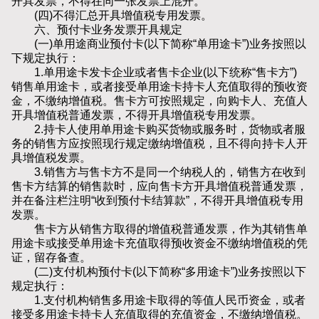
开具发票，不得在同一张发票上混开。
(四)不得汇总开具增值税专用发票。
六、预付卡业务发票开具规定
(一)单用途商业预付卡(以下简称“单用途卡”)业务按照以
下规定执行：
1.单用途卡发卡企业或者售卡企业(以下统称“售卡方”)
销售单用途卡，或者接受单用途卡持卡人充值取得的预收资
金，不缴纳增值税。售卡方可按照规定，向购卡人、充值人
开具增值税普通发票，不得开具增值税专用发票。
2.持卡人使用单用途卡购买货物或服务时，货物或者服
务的销售方应按照现行规定缴纳增值税，且不得向持卡人开
具增值税发票。
3.销售方与售卡方不是同一个纳税人的，销售方在收到
售卡方结算的销售款时，应向售卡方开具增值税普通发票，
并在备注栏注明“收到预付卡结算款”，不得开具增值税专用
发票。
售卡方从销售方取得的增值税普通发票，作为其销售单
用途卡或接受单用途卡充值取得预收资金不缴纳增值税的凭
证，留存备查。
(二)支付机构预付卡(以下简称“多用途卡”)业务按照以下
规定执行：
1.支付机构销售多用途卡取得的等值人民币资金，或者
接受多用途卡持卡人充值取得的充值资金，不缴纳增值税。