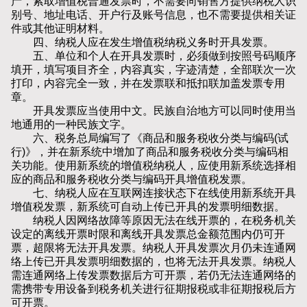
产，索取增值税普通发票时，不需要向销售方提供纳税人识
别号、地址电话、开户行及账号信息，也不需要提供相关证
件或其他证明材料。
四、纳税人应在发生增值税纳税义务时开具发票。
五、单位和个人在开具发票时，必须做到按照号码顺序
填开，填写项目齐全，内容真实，字迹清楚，全部联次一次
打印，内容完全一致，并在发票联和抵扣联加盖发票专用
章。
开具发票应当使用中文。民族自治地方可以同时使用当
地通用的一种民族文字。
六、税务总局编写了《商品和服务税收分类与编码(试
行)》，并在新系统中增加了商品和服务税收分类与编码相
关功能。使用新系统的增值税纳税人，应使用新系统选择相
应的商品和服务税收分类与编码开具增值税发票。
七、纳税人应在互联网连接状态下在线使用新系统开具
增值税发票，新系统可自动上传已开具的发票明细数据。
纳税人因网络故障等原因无法在线开票的，在税务机关
设定的离线开票时限和离线开具发票总金额范围内仍可开
票，超限将无法开具发票。纳税人开具发票次月仍未连通网
络上传已开具发票明细数据的，也将无法开具发票。纳税人
需连通网络上传发票数据后方可开票，若仍无法连通网络的
需携带专用设备到税务机关进行征期报税或非征期报税后方
可开票。