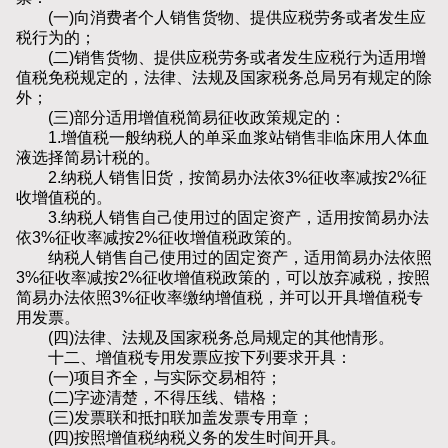
(一)向消费者个人销售货物、提供应税劳务或者发生应
税行为的；
(二)销售货物、提供应税劳务或者发生应税行为适用增
值税免税规定的，法律、法规及国家税务总局另有规定的除
外；
(三)部分适用增值税简易征收政策规定的：
1.增值税一般纳税人的单采血浆站销售非临床用人体血
液选择简易计税的。
2.纳税人销售旧货，按简易办法依3%征收率减按2%征
收增值税的。
3.纳税人销售自己使用过的固定资产，适用按简易办法
依3%征收率减按2%征收增值税政策的。
纳税人销售自己使用过的固定资产，适用简易办法依照
3%征收率减按2%征收增值税政策的，可以放弃减税，按照
简易办法依照3%征收率缴纳增值税，并可以开具增值税专
用发票。
(四)法律、法规及国家税务总局规定的其他情形。
十二、增值税专用发票应按下列要求开具：
(一)项目齐全，与实际交易相符；
(二)字迹清楚，不得压线、错格；
(三)发票联和抵扣联加盖发票专用章；
(四)按照增值税纳税义务的发生时间开具。