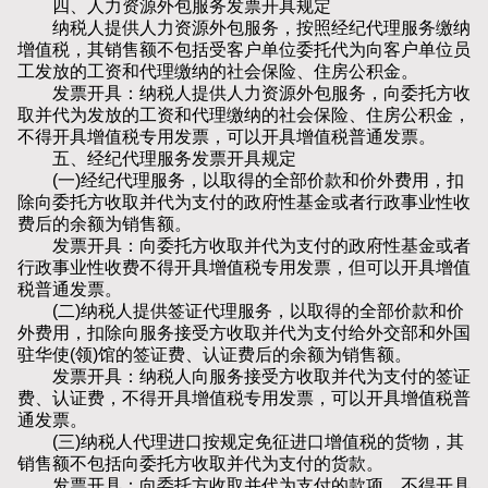
四、人力资源外包服务发票开具规定
纳税人提供人力资源外包服务，按照经纪代理服务缴纳
增值税，其销售额不包括受客户单位委托代为向客户单位员
工发放的工资和代理缴纳的社会保险、住房公积金。
发票开具：纳税人提供人力资源外包服务，向委托方收
取并代为发放的工资和代理缴纳的社会保险、住房公积金，
不得开具增值税专用发票，可以开具增值税普通发票。
五、经纪代理服务发票开具规定
(一)经纪代理服务，以取得的全部价款和价外费用，扣
除向委托方收取并代为支付的政府性基金或者行政事业性收
费后的余额为销售额。
发票开具：向委托方收取并代为支付的政府性基金或者
行政事业性收费不得开具增值税专用发票，但可以开具增值
税普通发票。
(二)纳税人提供签证代理服务，以取得的全部价款和价
外费用，扣除向服务接受方收取并代为支付给外交部和外国
驻华使(领)馆的签证费、认证费后的余额为销售额。
发票开具：纳税人向服务接受方收取并代为支付的签证
费、认证费，不得开具增值税专用发票，可以开具增值税普
通发票。
(三)纳税人代理进口按规定免征进口增值税的货物，其
销售额不包括向委托方收取并代为支付的货款。
发票开具：向委托方收取并代为支付的款项，不得开具