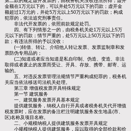
第二款的规定虚开发票的，由税务机关没收违法所得；虚开
金额在1万元以下的，可以并处5万元以下的罚款；虚开金
额超过1万元的，并处5万元以上50万元以下的罚款；构成
犯罪的，依法追究刑事责任。
非法代开发票的，依照前款规定处罚。
四、有下列情形之一的，由税务机关处1万元以上5万
元以下的罚款；情节严重的，处5万元以上50万元以下的罚
款；有违法所得的予以没收：
(一)转借、转让、介绍他人转让发票、发票监制章和发
票防伪专用品的；
(二)知道或者应当知道是私自印制、伪造、变造、非法
取得或者废止的发票而受让、开具、存放、携带、邮寄、运
输的。
五、对违反发票管理法规情节严重构成犯罪的，税务机
关应当依法移送司法机关处理。
第三章 增值税发票开具特殊规定
第一节 建筑服务
一、建筑服务发票开具基本规定
提供建筑服务，纳税人自行开具或者税务机关代开增值
税发票时，应在发票的备注栏注明建筑服务发生地县(市、
区)名称及项目名称。
二、小规模纳税人提供建筑服务发票开具规定
小规模纳税人提供建筑服务，应以取得的全部价款和价