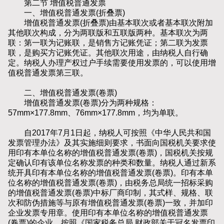
第二节 增值税普通发票
一、增值税普通发票(折叠票)
增值税普通发票(折叠票)由基本联次或者基本联次附加
其他联次构成，分为两联版和五联版两种。基本联次为两
联：第一联为记账联，是销售方记账凭证；第二联为发票
联，是购买方记账凭证。其他联次用途，由纳税人自行确
定。纳税人办理产权过户手续需要使用发票的，可以使用增
值税普通发票第三联。
二、增值税普通发票(卷票)
增值税普通发票(卷票)分为两种规格：
57mm×177.8mm、76mm×177.8mm，均为单联。
自2017年7月1日起，纳税人可按照《中华人民共和国
发票管理办法》及其实施细则要求，书面向国税机关要求使
用印有本单位名称的增值税普通发票(卷票)，国税机关按规
定确认印有该单位名称发票的种类和数量。纳税人通过新系
统开具印有本单位名称的增值税普通发票(卷票)。印有本单
位名称的增值税普通发票(卷票)，由税务总局统一招标采购
的增值税普通发票(卷票)中标厂商印制，其式样、规格、联
次和防伪措施等与原有增值税普通发票(卷票)一致，并加印
企业发票专用章。使用印有本单位名称的增值税普通发票
(卷票)的企业，按照《国家税务总局 财政部关于冠名发票印