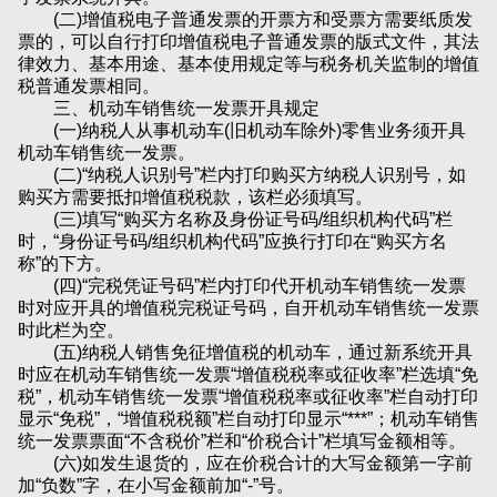
(二)增值税电子普通发票的开票方和受票方需要纸质发
票的，可以自行打印增值税电子普通发票的版式文件，其法
律效力、基本用途、基本使用规定等与税务机关监制的增值
税普通发票相同。
三、机动车销售统一发票开具规定
(一)纳税人从事机动车(旧机动车除外)零售业务须开具
机动车销售统一发票。
(二)“纳税人识别号”栏内打印购买方纳税人识别号，如
购买方需要抵扣增值税税款，该栏必须填写。
(三)填写“购买方名称及身份证号码/组织机构代码”栏
时，“身份证号码/组织机构代码”应换行打印在“购买方名
称”的下方。
(四)“完税凭证号码”栏内打印代开机动车销售统一发票
时对应开具的增值税完税证号码，自开机动车销售统一发票
时此栏为空。
(五)纳税人销售免征增值税的机动车，通过新系统开具
时应在机动车销售统一发票“增值税税率或征收率”栏选填“免
税”，机动车销售统一发票“增值税税率或征收率”栏自动打印
显示“免税”，“增值税税额”栏自动打印显示“***”；机动车销售
统一发票票面“不含税价”栏和“价税合计”栏填写金额相等。
(六)如发生退货的，应在价税合计的大写金额第一字前
加“负数”字，在小写金额前加“-”号。