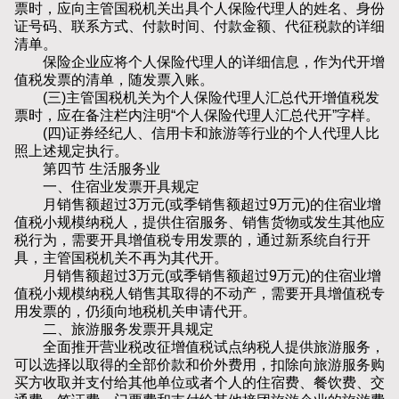
票时，应向主管国税机关出具个人保险代理人的姓名、身份
证号码、联系方式、付款时间、付款金额、代征税款的详细
清单。
保险企业应将个人保险代理人的详细信息，作为代开增
值税发票的清单，随发票入账。
(三)主管国税机关为个人保险代理人汇总代开增值税发
票时，应在备注栏内注明“个人保险代理人汇总代开”字样。
(四)证券经纪人、信用卡和旅游等行业的个人代理人比
照上述规定执行。
第四节 生活服务业
一、住宿业发票开具规定
月销售额超过3万元(或季销售额超过9万元)的住宿业增
值税小规模纳税人，提供住宿服务、销售货物或发生其他应
税行为，需要开具增值税专用发票的，通过新系统自行开
具，主管国税机关不再为其代开。
月销售额超过3万元(或季销售额超过9万元)的住宿业增
值税小规模纳税人销售其取得的不动产，需要开具增值税专
用发票的，仍须向地税机关申请代开。
二、旅游服务发票开具规定
全面推开营业税改征增值税试点纳税人提供旅游服务，
可以选择以取得的全部价款和价外费用，扣除向旅游服务购
买方收取并支付给其他单位或者个人的住宿费、餐饮费、交