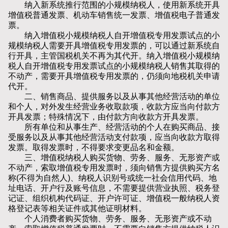
纳入新系统推行范围的小规模纳税人，使用新系统开具
增值税普通发票、机动车销售统一发票、增值税电子普通发
票。
纳入增值税小规模纳税人自开增值税专用发票试点的小
规模纳税人需要开具增值税专用发票的，可以通过新系统自
行开具，主管国税机关不再为其代开。纳入增值税小规模纳
税人自开增值税专用发票试点的小规模纳税人销售其取得的
不动产，需要开具增值税专用发票的，仍须向地税机关申请
代开。
二、销售商品、提供服务以及从事其他经营活动的单位
和个人，对外发生经营业务收取款项，收款方应当向付款方
开具发票；特殊情况下，由付款方向收款方开具发票。
所有单位和从事生产、经营活动的个人在购买商品、接
受服务以及从事其他经营活动支付款项，应当向收款方取得
发票。取得发票时，不得要求变更品名和金额。
三、增值税纳税人购买货物、劳务、服务、无形资产或
不动产，索取增值税专用发票时，须向销售方提供购买方名
称(不得为自然人)、纳税人识别号或统一社会信用代码、地
址电话、开户行及账号信息，不需要提供营业执照、税务登
记证、组织机构代码证、开户许可证、增值税一般纳税人资
格登记表等相关证件或其他证明材料。
个人消费者购买货物、劳务、服务、无形资产或不动