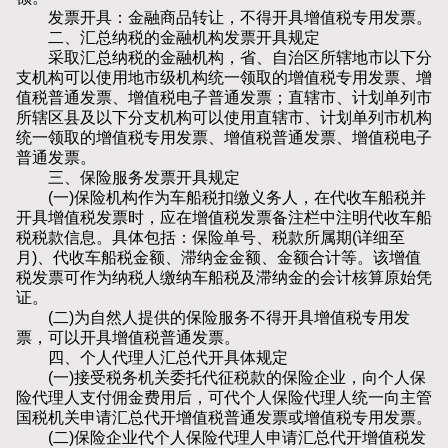
发票开具：金融商品转让，不得开具增值税专用发票。
二、汇总纳税的金融机构发票开具规定
采取汇总纳税的金融机构，省、自治区所辖地市以下分
支机构可以使用地市级机构统一领取的增值税专用发票、增
值税普通发票、增值税电子普通发票；直辖市、计划单列市
所辖区县及以下分支机构可以使用直辖市、计划单列市机构
统一领取的增值税专用发票、增值税普通发票、增值税电子
普通发票。
三、保险服务发票开具规定
(一)保险机构作为车船税扣缴义务人，在代收车船税并
开具增值税发票时，应在增值税发票备注栏中注明代收车船
税税款信息。具体包括：保险单号、税款所属期(详细至
月)、代收车船税金额、滞纳金金额、金额合计等。该增值
税发票可作为纳税人缴纳车船税及滞纳金的会计核算原始凭
证。
(二)为自然人提供的保险服务不得开具增值税专用发
票，可以开具增值税普通发票。
四、个人代理人汇总代开具体规定
(一)接受税务机关委托代征税款的保险企业，向个人保
险代理人支付佣金费用后，可代个人保险代理人统一向主管
国税机关申请汇总代开增值税普通发票或增值税专用发票。
(二)保险企业代个人保险代理人申请汇总代开增值税发