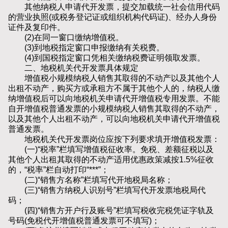
其他纳税人申请代开发票，提交加载统一社会信用代码
的营业执照(或税务登记证或组织机构代码证)、经办人身份
证件及复印件。
(2)在同一窗口缴纳增值税。
(3)到地税指定窗口申报缴纳有关税费。
(4)到国税指定窗口凭相关缴纳税费证明领取发票。
二、地税机关代开发票具体规定
增值税小规模纳税人销售其取得的不动产以及其他个人
出租不动产，购买方或承租方不属于其他个人的，纳税人缴
纳增值税后可以向地税机关申请代开增值税专用发票。不能
自开增值税普通发票的小规模纳税人销售其取得的不动产，
以及其他个人出租不动产，可以向地税机关申请代开增值税
普通发票。
地税机关代开发票岗位应按下列要求填开增值税发票：
(一)“税率”栏填写增值税征收率。免税、差额征税以及
其他个人出租其取得的不动产适用优惠政策减按1.5%征收
的，“税率”栏自动打印“***”；
(二)“销售方名称”栏填写代开地税局名称；
(三)“销售方纳税人识别号”栏填写代开发票地税局代
码；
(四)“销售方开户行及账号”栏填写税收完税凭证字轨及
号码(免税代开增值税普通发票可不填写)；