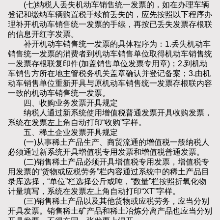
(七)纳税人丢失机动车销售统一发票的，如在办理车辆
登记和缴纳车辆购置税手续前丢失的，应先按照以下程序办
理补开机动车销售统一发票的手续，再按已丢失发票存根联
的信息开红字发票。
补开机动车销售统一发票的具体程序为：1.丢失机动车
销售统一发票的消费者到机动车销售单位取得机动车销售统
一发票存根联复印件(加盖销售单位发票专用章)；2.到机动
车销售方所在地主管税务机关盖章确认并登记备案；3.由机
动车销售单位重新开具与原机动车销售统一发票存根联内容
一致的机动车销售统一发票。
四、收购业务发票开具规定
纳税人通过新系统使用增值税普通发票开具收购发票，
系统在发票左上角自动打印“收购”字样。
五、稀土企业发票开具规定
(一)从事稀土产品生产、商贸流通的增值税一般纳税人
必须通过新系统开具增值税专用发票和增值税普通发票。
(二)销售稀土产品必须开具增值税专用发票，增值税专
用发票的“货物或应税劳务”栏内容通过系统中的稀土产品目
录库选择，“单位”栏选择公斤或吨，“数量”栏按照折氧化物
计量填写，系统在发票左上角自动打印“XT”字样。
(三)销售稀土产品以及其他货物或应税劳务，应当分别
开具发票。销售稀土矿产品和稀土冶炼分离产品也应当分别