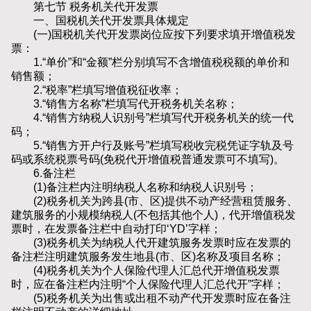
第七节 税务机关代开发票
一、国税机关代开发票具体规定
(一)国税机关代开发票岗位应按下列要求填开增值税发
票：
1.“单价”和“金额”栏分别填写不含增值税税额的单价和
销售额；
2.“税率”栏填写增值税征收率；
3.“销售方名称”栏填写代开税务机关名称；
4.“销售方纳税人识别号”栏填写代开税务机关的统一代
码；
5.“销售方开户行及账号”栏填写税收完税凭证字轨及号
码或系统税票号码(免税代开增值税普通发票可不填写)。
6.备注栏
(1)备注栏内注明纳税人名称和纳税人识别号；
(2)税务机关为跨县(市、区)提供不动产经营租赁服务、
建筑服务的小规模纳税人(不包括其他个人)，代开增值税发
票时，在发票备注栏中自动打印‘YD’字样；
(3)税务机关为纳税人代开建筑服务发票时应在发票的
备注栏注明建筑服务发生地县(市、区)名称及项目名称；
(4)税务机关为个人保险代理人汇总代开增值税发票
时，应在备注栏内注明“个人保险代理人汇总代开”字样；
(5)税务机关为出售或出租不动产代开发票时应在备注