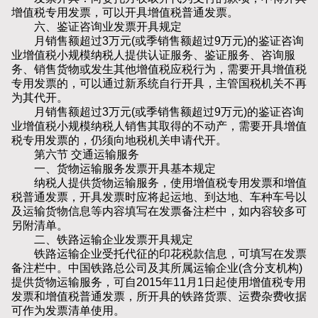
增值税专用发票，可以开具增值税普通发票。
六、鉴证咨询业发票开具规定
月销售额超过3万元(或季销售额超过9万元)的鉴证咨询
业增值税小规模纳税人提供认证服务、鉴证服务、咨询服
务、销售货物或发生其他增值税应税行为，需要开具增值税
专用发票的，可以通过新系统自行开具，主管国税机关不再
为其代开。
月销售额超过3万元(或季销售额超过9万元)的鉴证咨询
业增值税小规模纳税人销售其取得的不动产，需要开具增值
税专用发票的，仍须向地税机关申请代开。
第六节 交通运输服务
一、货物运输服务发票开具基本规定
纳税人提供货物运输服务，使用增值税专用发票和增值
税普通发票，开具发票时应将起运地、到达地、车种车号以
及运输货物信息等内容填写在发票备注栏中，如内容较多可
另附清单。
二、铁路运输企业发票开具规定
铁路运输企业受托代征的印花税款信息，可填写在发票
备注栏中。中国铁路总公司及其所属运输企业(含分支机构)
提供货物运输服务，可自2015年11月1日起使用增值税专用
发票和增值税普通发票，所开具的铁路货票、运费杂费收据
可作为发票清单使用。