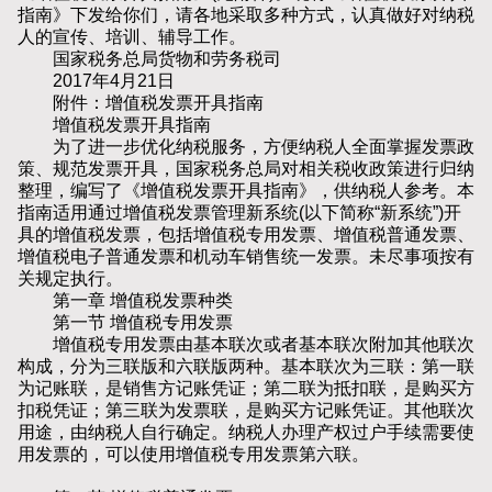
指南》下发给你们，请各地采取多种方式，认真做好对纳税
人的宣传、培训、辅导工作。
国家税务总局货物和劳务税司
2017年4月21日
附件：增值税发票开具指南
增值税发票开具指南
为了进一步优化纳税服务，方便纳税人全面掌握发票政
策、规范发票开具，国家税务总局对相关税收政策进行归纳
整理，编写了《增值税发票开具指南》，供纳税人参考。本
指南适用通过增值税发票管理新系统(以下简称“新系统”)开
具的增值税发票，包括增值税专用发票、增值税普通发票、
增值税电子普通发票和机动车销售统一发票。未尽事项按有
关规定执行。
第一章 增值税发票种类
第一节 增值税专用发票
增值税专用发票由基本联次或者基本联次附加其他联次
构成，分为三联版和六联版两种。基本联次为三联：第一联
为记账联，是销售方记账凭证；第二联为抵扣联，是购买方
扣税凭证；第三联为发票联，是购买方记账凭证。其他联次
用途，由纳税人自行确定。纳税人办理产权过户手续需要使
用发票的，可以使用增值税专用发票第六联。