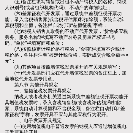
(五)备注栏填写销售或出租不动产纳税人的名称、纳税
人识别号(或者组织机构代码)、不动产的详细地址；
(六)差额征税代开发票，通过系统中差额征税开票功
能，录入含税销售额(或含税评估额)和扣除额，系统自动计
算税额和金额，备注栏自动打印“差额征税”字样；
(七)纳税人销售其取得的不动产代开发票，“货物或应税
劳务、服务名称”栏填写不动产名称及房屋产权证书号
码，“单位”栏填写面积单位；
(八)按照核定计税价格征税的，“金额”栏填写不含税计
税价格，备注栏注明“核定计税价格，实际成交含税金额×××
元”；
(九)其他项目按照增值税发票填开的有关规定填写；
(十)代开发票部门应在代开增值税发票的备注栏上，加
盖地税代开发票专用章。
第八节 其他开具规定
一、差额征税发票开具规定
纳税人或者税务机关通过新系统中差额征税开票功能开
具增值税发票时，录入含税销售额(或含税评估额)和扣除
额，系统自动计算税额和不含税金额，备注栏自动打印“差
额征税”字样，发票开具不应与其他应税行为混开。
二、电子发票开具规定
(一)使用增值税电子普通发票的纳税人应通过增值税电
子发票系统开具。