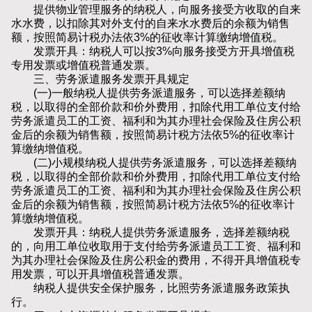
提供物业管理服务的纳税人，向服务接受方收取的自来
水水费，以扣除其对外支付的自来水水费后的余额为销售
额，按照简易计税办法依3%的征收率计算缴纳增值税。
发票开具：纳税人可以按3%向服务接受方开具增值税
专用发票或增值税普通发票。
三、劳务派遣服务发票开具规定
(一)一般纳税人提供劳务派遣服务，可以选择差额纳
税，以取得的全部价款和价外费用，扣除代用工单位支付给
劳务派遣员工的工资、福利和为其办理社会保险及住房公积
金后的余额为销售额，按照简易计税方法依5%的征收率计
算缴纳增值税。
(二)小规模纳税人提供劳务派遣服务，可以选择差额纳
税，以取得的全部价款和价外费用，扣除代用工单位支付给
劳务派遣员工的工资、福利和为其办理社会保险及住房公积
金后的余额为销售额，按照简易计税方法依5%的征收率计
算缴纳增值税。
发票开具：纳税人提供劳务派遣服务，选择差额纳税
的，向用工单位收取用于支付给劳务派遣员工工资、福利和
为其办理社会保险及住房公积金的费用，不得开具增值税专
用发票，可以开具增值税普通发票。
纳税人提供安全保护服务，比照劳务派遣服务政策执
行。