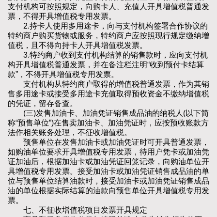
支付机构可按照规定，向购卡人、充值人开具增值税普通发
票，不得开具增值税专用发票。
2.持卡人使用多用途卡，向与支付机构签署合作协议的
特约商户购买货物或服务，特约商户应按照现行规定缴纳增
值税，且不得向持卡人开具增值税发票。
3.特约商户收到支付机构结算的销售款时，应向支付机
构开具增值税普通发票，并在备注栏注明“收到预付卡结算
款”，不得开具增值税专用发票。
支付机构从特约商户取得的增值税普通发票，作为其销
售多用途卡或接受多用途卡充值取得预收资金不缴纳增值税
的凭证，留存备查。
(三)发售加油卡、加油凭证销售成品油的纳税人(以下简
称“预售单位”)在售卖加油卡、加油凭证时，应按预收账款方
法作相关账务处理，不征收增值税。
预售单位在发售加油卡或加油凭证时可开具普通发票，
如购油单位要求开具增值税专用发票，待用户凭卡或加油凭
证加油后，根据加油卡或加油凭证回笼记录，向购油单位开
具增值税专用发票。接受加油卡或加油凭证销售成品油的单
位与预售单位结算油款时，接受加油卡或加油凭证销售成品
油的单位根据实际结算的油款向预售单位开具增值税专用发
票。
七、不征收增值税项目发票开具规定