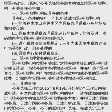
境退税政策。现决定公开选择境外旅客购物离境退税代理机
构，有关事项公告如下：
一、退税代理机构应具备的条件
具备以下条件的银行，可以申请成为退税代理机构：
(一)能够在离境口岸隔离区内具备办理退税业务的场所
和相关设施；
(二)具备离境退税管理系统运行的条件，能够及时、准
确地向主管国税机关报送相关信息；
(三)遵守税收法律法规规定，三年内未因发生税收违法
行为受到行政、刑事处理的；
(四)愿意先行垫付退税资金。
二、退税代理业务的操作流程
退税代理机构按照有关规定对境外旅客提出的退税申请
审核无误后，为境外旅客办理增值税退税，并先行垫付退税
资金。退税代理机构可在增值税退税款中扣减必要的退税手
续费，定期向主管国税机关申请办理增值税退税结算。
三、其他事项
公开选择工作自2015年8月19日开始的7个工作日内完
成申请。有意向成为退税代理机构的银行，请在此期间内制
定《境外旅客购物离境退税代理服务方案》并报天津市国家
税务局。天津市国家税务局、天津市财政局、天津海关等部
门按照公平、公开、公正的原则进行选择。完成选定工作