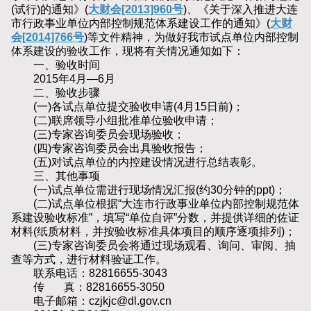
(试行)的通知》(
大财会[2013]960号
)、《关于深入推进大连
市行政事业单位内部控制规范体系建设工作的通知》(
大财
会[2014]766号
)等文件精神，为做好我市试点单位内部控制
体系建设的验收工作，现将有关情况通知如下：
一、验收时间
2015年4月—6月
二、验收步骤
(一)各试点单位提交验收申请(4月15日前)；
(二)联席领导小组批准单位验收申请；
(三)专家咨询委员会现场验收；
(四)专家咨询委员会出具验收报告；
(五)对试点单位的内控建设情况进行总结表彰。
三、其他事项
(一)试点单位需进行现场情况汇报(约30分钟的ppt)；
(二)试点单位根据“大连市行政事业单位内部控制规范体
系建设验收标准”，填写“单位自评”分数，并提供详细的佐证
材料(纸质材料，并按验收标准具体项目的顺序逐项排列)；
(三)专家咨询委员会将通过现场观看、询问、审阅、抽
查等方式，进行材料验证工作。
联系电话：82816655-3043
传 真：82816655-3050
电子邮箱：czjkjc@dl.gov.cn