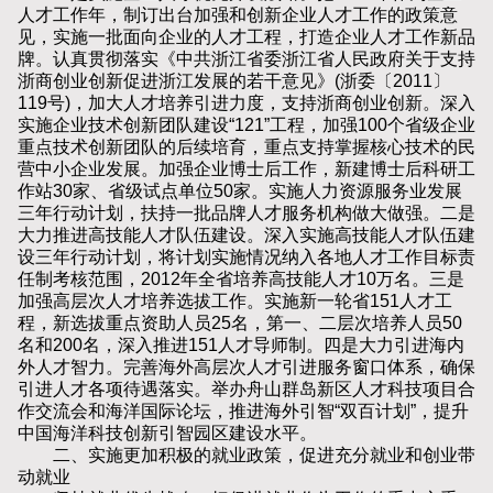
人才工作年，制订出台加强和创新企业人才工作的政策意
见，实施一批面向企业的人才工程，打造企业人才工作新品
牌。认真贯彻落实《中共浙江省委浙江省人民政府关于支持
浙商创业创新促进浙江发展的若干意见》(浙委〔2011〕
119号)，加大人才培养引进力度，支持浙商创业创新。深入
实施企业技术创新团队建设“121”工程，加强100个省级企业
重点技术创新团队的后续培育，重点支持掌握核心技术的民
营中小企业发展。加强企业博士后工作，新建博士后科研工
作站30家、省级试点单位50家。实施人力资源服务业发展
三年行动计划，扶持一批品牌人才服务机构做大做强。二是
大力推进高技能人才队伍建设。深入实施高技能人才队伍建
设三年行动计划，将计划实施情况纳入各地人才工作目标责
任制考核范围，2012年全省培养高技能人才10万名。三是
加强高层次人才培养选拔工作。实施新一轮省151人才工
程，新选拔重点资助人员25名，第一、二层次培养人员50
名和200名，深入推进151人才导师制。四是大力引进海内
外人才智力。完善海外高层次人才引进服务窗口体系，确保
引进人才各项待遇落实。举办舟山群岛新区人才科技项目合
作交流会和海洋国际论坛，推进海外引智“双百计划”，提升
中国海洋科技创新引智园区建设水平。
二、实施更加积极的就业政策，促进充分就业和创业带
动就业