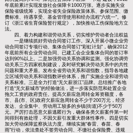
年底前累计实现发放社会保障卡1000万张。逐步实施失业
保险省级统筹，实现全省失业保险政策体系、参保范围、缴
费标准、待遇享受、基金管理使用和经办流程“六统一”。修
订《浙江省生育保险暂行规定》，加快推动工伤保险地方立
法。
四、着力构建和谐劳动关系，切实维护劳动者合法权益
一是继续抓好劳动合同签订工作。深入开展小微企业劳
动合同签订专项行动、集体合同签订“彩虹计划”，确保2012
年底前所有企业劳动合同、已建工会企业集体合同的签订率
达到90%以上。二是加强劳动关系协调和监测。强化协调劳
动关系三方四家机制建设，及时研究解决劳动关系中的共性
问题和重大矛盾。发布全省劳动关系和谐指数，指导各地建
立区域劳动关系和谐指数评价体系，推广实施企业和谐劳动
关系标准。三是全力打造“无欠薪浙江”品牌。总结推广各地
打造“无欠薪城市”的经验做法，进一步落实防范和处置企业
拖欠工资的政府责任。提高欠薪应急周转金筹资额度，各
市、县(市、区)政府欠薪应急周转金不少于200万元，经济
发达、企业集中、劳动用工较多的乡镇(街道)不少于50万
元。严厉打击恶意欠薪逃匿行为，确保各类欠薪案件第一时
间得到有效处理，不因欠薪引发重大群体性事件。四是切实
加大劳动保障监察执法力度。继续实施“春雷、春苗、春
雨”行动，依法查处不签劳动合同、不缴社会保险费、违规