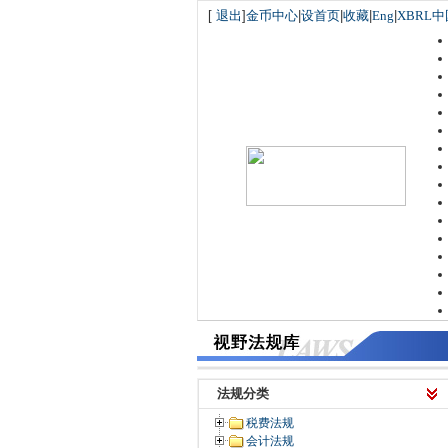
[
退出
]
金币中心
|
设首页
|
收藏
|
Eng
|
XBRL中
法规分类
税费法规
会计法规