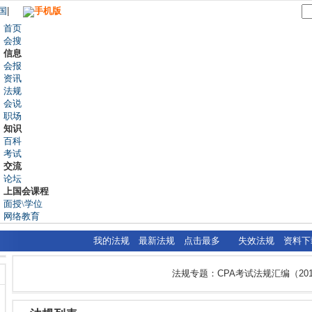
国
|
手机版
首页
会搜
信息
会报
资讯
法规
会说
职场
知识
百科
考试
交流
论坛
上国会课程
面授\学位
网络教育
我的法规
最新法规
点击最多
失效法规
资料下
法规专题：CPA考试法规汇编（201