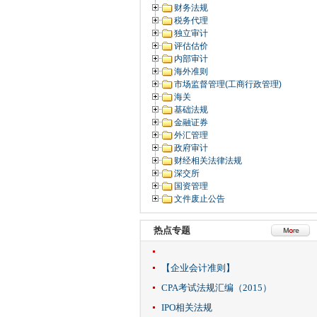
财务法规
税务代理
独立审计
评估估价
内部审计
海外准则
市场监督管理(工商行政管理)
海关
基础法规
金融证券
外汇管理
政府审计
财经相关法律法规
深交所
国资管理
文件废止公告
热点专题
【企业会计准则】
CPA考试法规汇编（2015）
IPO相关法规